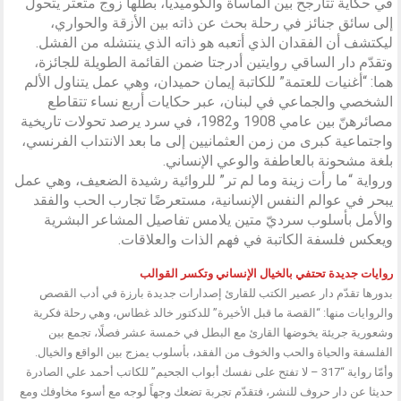
في حكاية تتأرجح بين المأساة والكوميديا، بطلها زوج متعثر يتحول
إلى سائق جنائز في رحلة بحث عن ذاته بين الأزقة والحواري،
ليكتشف أن الفقدان الذي أتعبه هو ذاته الذي ينتشله من الفشل.
وتقدّم دار الساقي روايتين أدرجتا ضمن القائمة الطويلة للجائزة،
هما: “أغنيات للعتمة” للكاتبة إيمان حميدان، وهي عمل يتناول الألم
الشخصي والجماعي في لبنان، عبر حكايات أربع نساء تتقاطع
مصائرهنّ بين عامي 1908 و1982، في سرد يرصد تحولات تاريخية
واجتماعية كبرى من زمن العثمانيين إلى ما بعد الانتداب الفرنسي،
بلغة مشحونة بالعاطفة والوعي الإنساني.
ورواية “ما رأت زينة وما لم تر” للروائية رشيدة الضعيف، وهي عمل
يبحر في عوالم النفس الإنسانية، مستعرضًا تجارب الحب والفقد
والأمل بأسلوب سرديّ متين يلامس تفاصيل المشاعر البشرية
ويعكس فلسفة الكاتبة في فهم الذات والعلاقات.
روايات جديدة تحتفي بالخيال الإنساني وتكسر القوالب
بدورها تقدّم دار عصير الكتب للقارئ إصدارات جديدة بارزة في أدب القصص
والروايات منها: “القصة ما قبل الأخيرة” للدكتور خالد غطاس، وهي رحلة فكرية
وشعورية جريئة يخوضها القارئ مع البطل في خمسة عشر فصلًا، تجمع بين
الفلسفة والحياة والحب والخوف من الفقد، بأسلوب يمزج بين الواقع والخيال.
وأمّا رواية “317 – لا تفتح على نفسك أبواب الجحيم” للكاتب أحمد علي الصادرة
حديثا عن دار حروف للنشر، فتقدّم تجربة تضعك وجهاً لوجه مع أسوء مخاوفك ومع