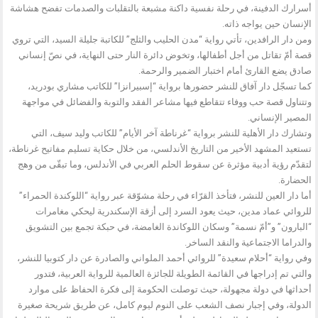
أسرارك الدفينة، في رحلة نفسية داكنة مشبعة بالتقلبات والصدمات تفضح هشاشة
الإنسان حين يواجه ذاته.
ومن دار الرافدين، تأتي رواية “مدن الحليب والثلج” للكاتبة جليلة السيد، التي تروي
قصة أمّ تقاتل من أجل أطفالها، وتخوض دائرة النار حتى النهاية، في نصّ إنساني
صادق يضع القارئ أمام اختبار الضمير والرحمة.
كما تسجّل دار آفاق للنشر حضورها برواية “إسبيرانزا” للكاتب مشاري بودريد،
وتتناول قصة حب ووفاء تتقاطع فيها مشاعر الفقد والتوبة والفضائل في مواجهة
المصير الإنساني.
وتشارك دار الأهلية للنشر برواية “غرناطة آخر الأيام” للكاتب وليد سيف، التي
تستعيد المشهد الأخير من التاريخ الأندلسي، من خلال حكاية تسليم مفاتيح غرناطة،
لتقدّم رؤية أدبية مؤثرة عن سقوط الحلم العربي في الأندلس، وما تبقّى من وهج
الحضارة.
أما دار العين للنشر، فتأخذ القرّاء في رحلة مشوّقة عبر رواية “اللوكندة الحمراء”
للروائي عماد مدين، حيث يعود السرد إلى أزقة الإسكندرية ليحكي مغامرات
“البارون” و”أمّ نسمة” وسكان اللوكاندة الغامضة، في حبكة تجمع بين التشويق
والدراما الاجتماعية والنقد الساخر.
وفي رواية “أحلام سعيدة” للروائي أحمد الملواني والصادرة عن دار كتوبيا للنشر،
والتي تم إدراجها في القائمة الطويلة للجائزة العالمية للرواية العربية، فتدور
أحداثها في دولة مجهولة، حيث توصلت الحكومة إلى فكرة الحفاظ على موارد
الدولة، وفي إجبار نصف الشعب على النوم ليوم كامل، عن طريق شريحة صغيرة