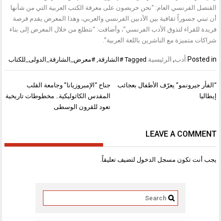
القنصل الفرنسي العام: “نحن حريصون على معرفة الكتب العربية التي من شأنها
أن تبني جسوراً ثقافية بين الأدبين الفرنسي والعربي، وهذا المعرض يقدم فرصة
فريدة للقراء لتذوق الأدب الفرنسي”، وأضافت: “نتطلع من خلال المعرض إلى بناء
شراكات متميزة مع الناشرين باللغة العربية”.
Posted in
أدب
,
الرئيسية
Tagged
#الشارقة
,
#معرض_الشارقة_الدولى_للكتاب
تصفّح
“الفأر جيرونمو” يعرّف الأطفال بعجائب
جناح “الإمبروزيانا” وجامعة القلب
المقالات
إيطاليا
المقدس الكاثوليكية.. مخطوطات تاريخية
تعود للقرون الوسطى
LEAVE A COMMENT
يجب أنت تكون
مسجل الدخول
لتضيف تعليقاً.