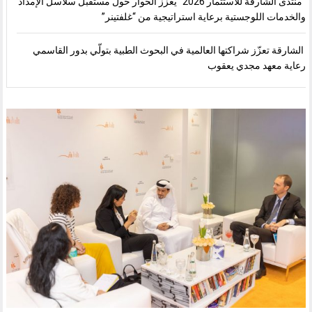
“منتدى الشارقة للاستثمار 2026” يعزز الحوار حول مستقبل سلاسل الإمداد
والخدمات اللوجستية برعاية استراتيجية من “غلفتينر”
الشارقة تعزّز شراكتها العالمية في البحوث الطبية بتولّي بدور القاسمي
رعاية معهد مجدي يعقوب