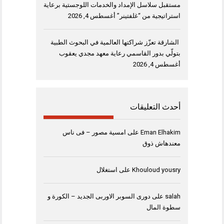
مستقبل سلاسل الإمداد والخدمات اللوجستية برعاية
استراتيجية من “غلفتينر”
أغسطس 4, 2026
الشارقة تعزّز شراكتها العالمية في البحوث الطبية
بتولّي بدور القاسمي رعاية معهد مجدي يعقوب
أغسطس 4, 2026
أحدث التعليقات
Eman Elhakim
على
امسية مصور – فى ناس
معندهاش ذوق
Khouloud yousry
على
استغلال
salah
على
دورى السوبر الاوربى الجديد – الكورة و
سطوة المال