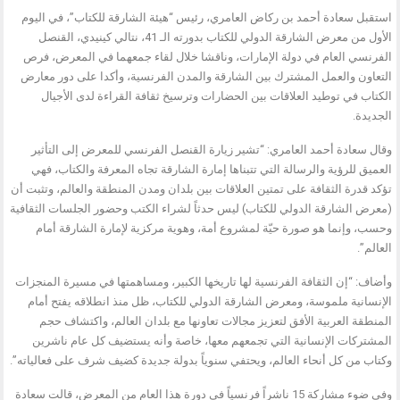
استقبل سعادة أحمد بن ركاض العامري، رئيس “هيئة الشارقة للكتاب”، في اليوم
الأول من معرض الشارقة الدولي للكتاب بدورته الـ 41، نتالي كينيدي، القنصل
الفرنسي العام في دولة الإمارات، وناقشا خلال لقاء جمعهما في المعرض، فرص
التعاون والعمل المشترك بين الشارقة والمدن الفرنسية، وأكدا على دور معارض
الكتاب في توطيد العلاقات بين الحضارات وترسيخ ثقافة القراءة لدى الأجيال
الجديدة.
وقال سعادة أحمد العامري: “تشير زيارة القنصل الفرنسي للمعرض إلى التأثير
العميق للرؤية والرسالة التي تتبناها إمارة الشارقة تجاه المعرفة والكتاب، فهي
تؤكد قدرة الثقافة على تمتين العلاقات بين بلدان ومدن المنطقة والعالم، وتثبت أن
(معرض الشارقة الدولي للكتاب) ليس حدثاً لشراء الكتب وحضور الجلسات الثقافية
وحسب، وإنما هو صورة حيّة لمشروع أمة، وهوية مركزية لإمارة الشارقة أمام
العالم”.
وأضاف: “إن الثقافة الفرنسية لها تاريخها الكبير، ومساهمتها في مسيرة المنجزات
الإنسانية ملموسة، ومعرض الشارقة الدولي للكتاب، ظل منذ انطلاقه يفتح أمام
المنطقة العربية الأفق لتعزيز مجالات تعاونها مع بلدان العالم، واكتشاف حجم
المشتركات الإنسانية التي تجمعهم معها، خاصة وأنه يستضيف كل عام ناشرين
وكتاب من كل أنحاء العالم، ويحتفي سنوياً بدولة جديدة كضيف شرف على فعالياته”.
وفي ضوء مشاركة 15 ناشراً فرنسياً في دورة هذا العام من المعرض، قالت سعادة