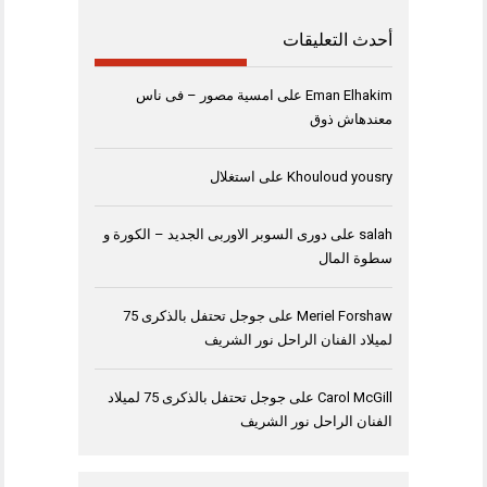
أحدث التعليقات
Eman Elhakim
على
امسية مصور – فى ناس
معندهاش ذوق
Khouloud yousry
على
استغلال
salah
على
دورى السوبر الاوربى الجديد – الكورة و
سطوة المال
Meriel Forshaw
على
جوجل تحتفل بالذكرى 75
لميلاد الفنان الراحل نور الشريف
Carol McGill
على
جوجل تحتفل بالذكرى 75 لميلاد
الفنان الراحل نور الشريف