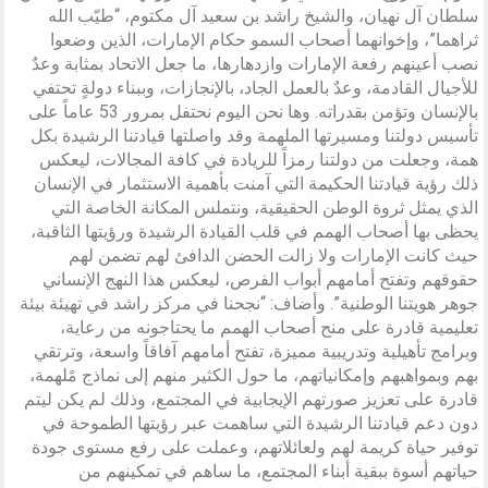
سلطان آل نهيان، والشيخ راشد بن سعيد آل مكتوم، “طيّب الله
ثراهما”، وإخوانهما أصحاب السمو حكام الإمارات، الذين وضعوا
نصب أعينهم رفعة الإمارات وازدهارها، ما جعل الاتحاد بمثابة وعدٌ
للأجيال القادمة، وعدٌ بالعمل الجاد، بالإنجازات، وببناء دولةٍ تحتفي
بالإنسان وتؤمن بقدراته. وها نحن اليوم نحتفل بمرور 53 عاماً على
تأسيس دولتنا ومسيرتها الملهمة وقد واصلتها قيادتنا الرشيدة بكل
همة، وجعلت من دولتنا رمزاً للريادة في كافة المجالات، ليعكس
ذلك رؤية قيادتنا الحكيمة التي آمنت بأهمية الاستثمار في الإنسان
الذي يمثل ثروة الوطن الحقيقية، ونتملس المكانة الخاصة التي
يحظى بها أصحاب الهمم في قلب القيادة الرشيدة ورؤيتها الثاقبة،
حيث كانت الإمارات ولا زالت الحضن الدافئ لهم تضمن لهم
حقوقهم وتفتح أمامهم أبواب الفرص، ليعكس هذا النهج الإنساني
جوهر هويتنا الوطنية”. وأضاف: “نجحنا في مركز راشد في تهيئة بيئة
تعليمية قادرة على منح أصحاب الهمم ما يحتاجونه من رعاية،
وبرامج تأهيلية وتدريبية مميزة، تفتح أمامهم آفاقاً واسعة، وترتقي
بهم وبمواهبهم وإمكانياتهم، ما حول الكثير منهم إلى نماذج مًلهمة،
قادرة على تعزيز صورتهم الإيجابية في المجتمع، وذلك لم يكن ليتم
دون دعم قيادتنا الرشيدة التي ساهمت عبر رؤيتها الطموحة في
توفير حياة كريمة لهم ولعائلاتهم، وعملت على رفع مستوى جودة
حياتهم أسوة ببقية أبناء المجتمع، ما ساهم في تمكينهم من