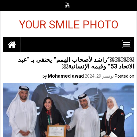
Ski
t
conten
YOUR SMILE PHOTO
￼￼￼￼”راشد لأصحاب الهمم” يحتفي بـ “عيد
الاتحاد 53” وقيمه الإنسانية￼
Mohamed awad
Posted on
نوفمبر 29, 2024
by