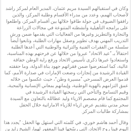
وكان في استقبالهم السيدة مريم عثمان، المدير العام لمركز راشد
لأصحاب الهمم، وعدد من مدراء الأقسام وطلبة المركز، والذين
رافقوا الضيوف في جولة طافوا خلالها بين أقسام المركز، واطلعوا
على برامجه التأهيلية وأنشطته المتنوعة في مجالات الزراعة
والنجارة والتطريز وغيرها من الفعاليات التي يقدمها ضمن ورش
التدريب المهني بهدف تطوير وصقل مهارات الطلبة، وتابعوا أيضاً
سلسلة من الفقرات الفنية والتراثية والوطنية التي أعدها الطلبة
احتفالاً بـ “عيد الاتحاد” عبروا من خلالها عن فرحتهم بهذه المناسبة،
واستعادوا عبرها ذكرى تأسيس الاتحاد ورفع راية الوطن خفاقة
عالية، كما استعرضوا ضمن فقراتهم جهود بناة الدولة، وما حققته
القيادة الرشيدة من إنجازات وضعت الإمارات في صدارة الأمم، كما
قدموا العرض المسرحي “مسيرة وطن”، حيث عكسوا من خلاله
عمق التزامهم بالهوية الوطنية، وإيمانهم بمعاني الإنسانية والمحبة،
وقيم التسامح والتآخي التي رسختها القيادة الرشيدة في
المجتمع.كما قام مصصم الازياء وليد عطالله بالتعاون مع السيدة
سحر مدني بتقديم عرض ازياء للازياء الاماراتية خلال الحفل
بمشاركة طالبات المركز.
وقال أحمد هاشم خوري، في كلمته التي استهل بها الحفل: “يجدد هذا
اليوم فينا روح الاتحاد، التي رسّخها فينا المغفور لهما، الشيخ زايد بن