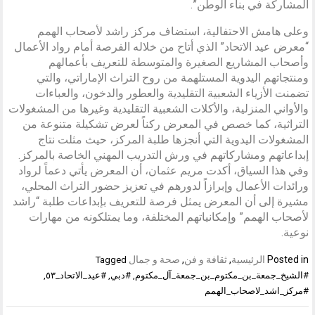
المشاركة في بناء الوطن”.
وعلى هامش الاحتفالية، استضاف مركز راشد لأصحاب الهمم
“معرض عيد الاتحاد” الذي أتاح من خلاله الفرصة أمام رواد الأعمال
وأصحاب المشاريع الصغيرة والمتوسطة للتعريف بأعمالهم
ومنتجاتهم اليدوية المستلهمة من روح التراث الإماراتي، والتي
تضمنت الأزياء الشعبية التقليدية والعطور والدخون، والعباءات
والأواني المنزلية، والأكلات الشعبية التقليدية وغيرها من المشغولات
التراثية، كما خصص في المعرض ركناً لعرض تشكيلة متنوعة من
المشغولات اليدوية التي أنجزها طلبة المركز، حيث مثلت نتاج
إبداعاتهم ومشاركاتهم في ورش التدريب المهني الخاصة بالمركز.
وفي هذا السياق، أكدت مريم عثمان، أن المعرض يأتي دعماً لرواد
ورائدات الأعمال وإبرازاً لدورهم في تعزيز حضور التراث المحلي،
مشيرة إلى أن المعرض يمثل فرصة للتعريف بإبداعات طلبة “راشد
لأصحاب الهمم” وإمكانياتهم المختلفة، وما يمتلكونه من مهارات
نوعية.
Posted in
الرئيسية
,
ثقافة و فن
,
صحة و جمال
Tagged
#الشيخ_جمعة_بن_مكتوم_بن_جمعة_آل_مكتوم
,
#دبي
,
#عيد_الاتحاد_٥٣
,
#مركز_اشد_لاصحاب_الهمم