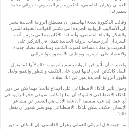
العماني زهران القاسمي، الدكتورة ريم البسيوني، الروائي محمد
سمير ندا.
وقالت الدكتورة بديعة الهاشمي إن مصطلح الرواية الجديدة يشير
إلى الأساليب الروائية الجديدة التي تكسر القوالب العتيقة للسرد
والشكل والبناء القصصي، وأضافت الأكاديمية التي تدرس أدب
السرد أن أبرز سمات الرواية الجديدة تتمثل في التركيز على
التجريب وإعطاء مساحة لصوت الكاتب ومناقشة قضايا جديدة
والاعتماد على الرمزية وتوظيف الأسطورة والغرائبي.
واعتبرت أن تأثير فن الرواية يتسم بالديمومة ذلك لأنها كما يقول
النقاد كالكائن الحي لديها قدرة على التكيف والتطور والنمو، ولعل
ظهور الرواية الجديدة يعبر عن ذلك بجلاء.
وحول تأثير الذكاء الاصطناعي على الإبداع قالت: مهما يكن من دور
الذكاء الاصطناعي فالمؤكد أن إبداع الكاتب سيبقى حجر الزاوية في
أي عمل إبداعي، مضيفة “أن غاية الأدب هي التعبير عن مشاعر
الإنسان، فكيف يمكن للذكاء الاصطناعي وهو بغير شعور أن يفعل
ذلك”.
من جهته قال الروائي العماني زهران القاسمي، إن المكان له دور