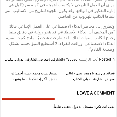
ورأى أن العمل التاريخي لا يكتسب أهميته في كونه سرديًا بل في
إثارة التفكير في الواقع، وقد يكون اللجوء للتاريخ من الأساليب التي
يتبناها الكاتب للهروب من الحاضر.
وتطرق إلى مخاطر الذكاء الاصطناعي على العمل الإبداعي قائلا:
“من المخيف أن الذكاء الاصطناعي قد ينجر رواية في دقائق بينما
يحتاج الكاتب سنوات لذلك.. لقد طرحت شخصيًا نماذج كتبت بتقنية
الذكاء الاصطناعي وراقت للقراء.. لا أستطيع التنبؤ بحسم بشكل
وطبيعة القادم”.
Posted in
أدب
,
الرئيسية
Tagged
#الشارقة
,
#معرض_الشارقة_الدولي_للكتاب
تصفّح
قصائد من سوريا ومصر تضيء ليالي
السيناريست محمد حسن أحمد: لن
المقالات
معرض الشارقة الدولي للكتاب
ندهش الآخر إذا قدّمنا له ما يشبهه
LEAVE A COMMENT
يجب أنت تكون
مسجل الدخول
لتضيف تعليقاً.