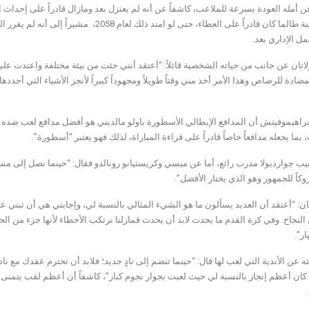
 أمله العودة بسرعة للملاعب، كاشفاً عن أنه لم يعتزل بعد ومازال قادراً على إحداث 
بسن معينة طالما كان قادراً على العطاء، حتى
عمل الإداري بعد.
اتان عن جانب من حياته الشخصية قائلاً: “أعتقد أنني جئت من بيئة مختلفة واعتدت على
مضادة للرصاص وهذا الأمر أخذ مني وقتاً طويلاً ومجهوداً كبيراً لأنجز الأشياء التي أ
هيموفيتش أن المدافع الإيطالي الأسطورة باولو مالديني هو أفضل مدافع لعب ضده نظراً ل
بما يجعله مدافعاً خاصاً قادراً على قراءة المباراة، لذلك فهو يعتبر “أسطورة”.
بيب جوارديولا مدرب رائع، أما عن ميسي وكريستيانو رونالدو فقال: “حينما نصل إلى 
كاً للجمهور وهو الذي يختار الأفضل”.
تان: “أعتقد أن العديد يسألون ما هو الشيء المثالي بالنسبة لي، وإجابتي هي أن تبني على
لنجاح. وفي كرة القدم ما يحدث لابد أن يحدث فمازلنا نرتكب الأخطاء لأنها جزء من ال
ار”.
 عن الأندية التي لعب لها قال: “حينما تنضم إلى نادٍ جديد؛ فلابد أن تحترم عقدك مع ناد
كان أعظم إنجاز بالنسبة لي حيث لعبت بجوار نجوم كبار”، كاشفاً أن أعظم لقب يتمنى ا