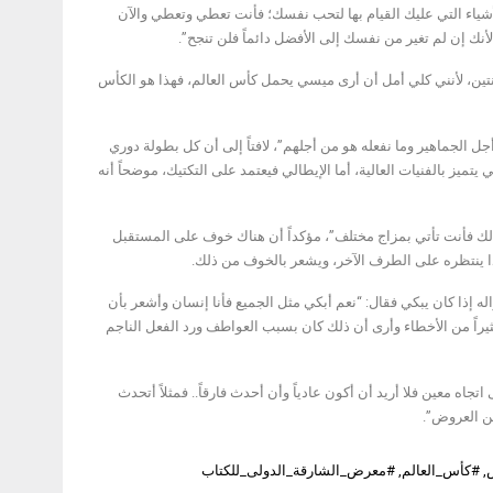
الأشياء التي عليك القيام بها لتحب نفسك؛ فأنت تعطي وتعطي والآن
ك إن لم تغير من نفسك إلى الأفضل دائماً فلن تنجح”.
جنتين، لأنني كلي أمل أن أرى ميسي يحمل كأس العالم، فهذا هو الكأس
ي أعتبر أن 50% مما أقوم به هو العمل من أجل الجماهير وما نفعله هو من أجلهم”، لافتاً إلى أن كل بطولة دوري
 يتميز بالفنيات العالية، أما الإيطالي فيعتمد على التكتيك، موضحاً أنه
فالك فأنت تأتي بمزاج مختلف”، مؤكداً أن هناك خوف على المستقبل
ه إذا كان يبكي فقال: “نعم أبكي مثل الجميع فأنا إنسان وأشعر بأن
ثيراً من الأخطاء وأرى أن ذلك كان بسبب العواطف ورد الفعل الناجم
ه معين فلا أريد أن أكون عادياً وأن أحدث فارقاً.. فمثلاً أتحدث
من العروض”.
,
#كأس_العالم
,
#معرض_الشارقة_الدولى_للكتاب