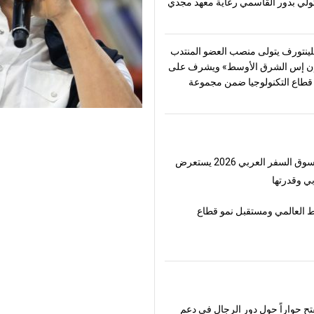
تولّي بدور القاسمي رعاية معهد مجدي
ينتورف يتولى منصب العضو المنتدب
ن إس الشرق الأوسط» ويشرف على
طاع التكنولوجيا ضمن مجموعة
لسفر العربي 2026 يستعرض
ي وقدرتها
 العالمي ومستقبل نمو قطاع
فتح حواراً حول دور الرجال في دعم