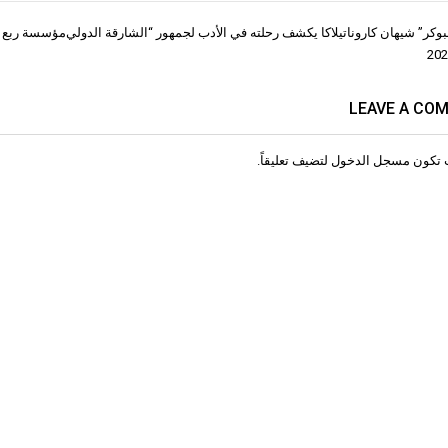
بوكر” شيهان كاروناتيلاكا يكشف رحلته في الأدب لجمهور “الشارقة الدولي
مؤسسة ربع قر
ات
LEAVE A CO
 تكون
مسجل الدخول
لتضيف تعليقاً.