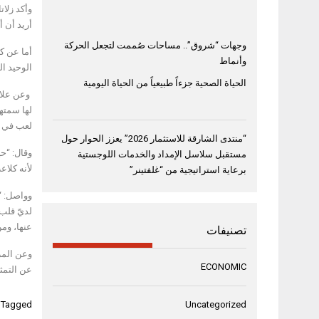
وأكد زلات
أريد أن 
وجهات “شروق”.. مساحات صُممت لتجعل الحركة
أما عن ك
وأنماط
الوحيد ال
الحياة الصحية جزءاً طبيعياً من الحياة اليومية
لها سمتها
لعب في ك
“منتدى الشارقة للاستثمار 2026” يعزز الحوار حول
وقال: “ح
مستقبل سلاسل الإمداد والخدمات اللوجستية
لأنه كلاعب كرة قدم ظل في القم
برعاية استراتيجية من “غلفتينر”
وواصل: “و
لديّ قلب 
عنها، ومن
تصنيفات
وعن المرح
ECONOMIC
عن التمثي
Uncategorized
Tagged