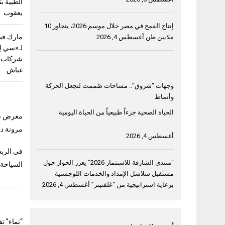
الطبية ب
يعقوب
إنتاج القمح في مصر خلال موسم 2026، يتجاوز 10
مارك فيل
ملايين طن
أغسطس 4, 2026
لـ«سي إ
شركات ق
غباش
وجهات “شروق”.. مساحات صُممت لتجعل الحركة
وأنماط
الحياة الصحية جزءاً طبيعياً من الحياة اليومية
معرض سوق ا
مرونة دب
أغسطس 4, 2026
في الربط
“منتدى الشارقة للاستثمار 2026” يعزز الحوار حول
السياحة
مستقبل سلاسل الإمداد والخدمات اللوجستية
برعاية استراتيجية من “غلفتينر”
أغسطس 4, 2026
“نماء” ت