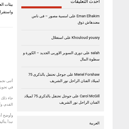
أحدث التعليقات
بيئات ال
واستقرار
Eman Elhakim
على
امسية مصور – فى ناس
معندهاش ذوق
Khouloud yousry
على
استغلال
salah
على
دورى السوبر الاوربى الجديد – الكورة و
سطوة المال
Meriel Forshaw
على
جوجل تحتفل بالذكرى 75
لميلاد الفنان الراحل نور الشريف
أثنى نجم
في تحويل
Carol McGill
على
جوجل تحتفل بالذكرى 75 لميلاد
الفنان الراحل نور الشريف
القدم، و
وأوضح أنه
تبدأ بتأل
العربية