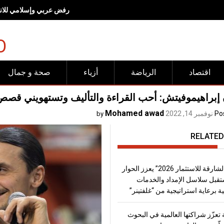
رفض عربي وإسلامي للانته
O
اقتصاد
الرياضة
أزياء
صحة و جمال
ن إبراهيموفيتش: أحب القراءة والتأليف وتستهويني قصص
Mohamed awad
Po
نوفمبر 14, 2022
by
RELATED
“منتدى الشارقة للاستثمار 2026” يعزز الحوار
قبل سلاسل الإمداد والخدمات
ة برعاية استراتيجية من “غلفتينر”
تعزّز شراكتها العالمية في البحوث