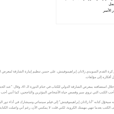
عمل
 الأسر
 كرة القدم السويدي زلاتان إبراهيموفيتش، على حسن تنظيم إمارة الشارقة لمعرض الشار
 أفكاره إلى مؤلفات.
جاء ذلك خلال استضافته بمعرض الش
أحب الكتب التي تروي سير وقصص حياة الأشخاص المؤثرين والناجحين، كما أنني أحب الك
 سيحوّل كتابه “أنا زلاتان إبراهيموفيتش” إلى فيلم سينمائي وسيشارك في أداء دور ال
يف الكتب بعدما تنهي مهمتك الكروية، لكني قلت: لا يمكنني الآن، رغم أني واصلت الكتابة 