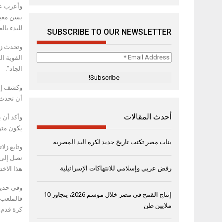
وأعرب عن
للبدء بال
SUBSCRIBE TO OUR NEWSLETTER
وتحدث زل
Email
القوية ال
Address
الجاد”.
*
وكشف إبرا
أن تحدث، 
أحدث المقالات
وأكد أن 
يكون مترو
بنات مصر تكتب تاريخ جديد لكرة اليد المصرية
وتابع زلا
نصل إلى ا
رفض عربي وإسلامي للانتهاكات الإسرائيلية
هذا الاختي
وفي حديثه
إنتاج القمح في مصر خلال موسم 2026، يتجاوز 10
فالملعب 
ملايين طن
كرة قدم.