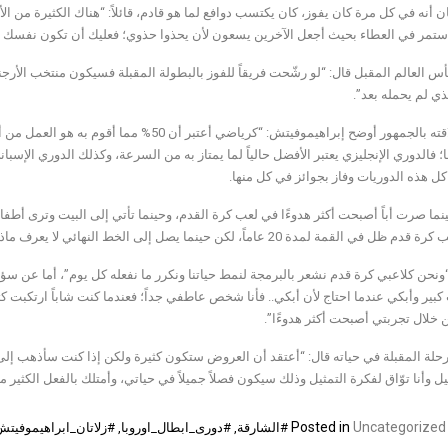
ان أنه في كل مرة كان يفوز، كان يكتسب دوافع لما هو قادم، قائلاً: “هناك الكثيرة من 
أستمر في العطاء بحيث أجعل الآخرين يسعون لأن يحذوا حذوي؛ فعليك أن تكون نفسك لأن
أس العالم المقبل قال: “لو رشّحت فريقاً للفوز بالبطولة المقبلة فسيكون منتخب الأر
ذي لم يحمله بعد”.
وعن علاقته بالجمهور أوضح إبراهيموفيتش: “كرياض
؛ فالدوري الإنجليزي يعتبر الأفضل حالياً لما يمتاز به من السرعة، وكذلك الدوري الإسباني
ل هذه الدوريات وفاز بجوائز في كل منها.
ينما صرت أباً أصبحت أكثر هدوءًا في لعب كرة القدم، وحينما تأتي إلى البيت وترى أط
ة لمدة 20 عاماً، لكن حينما يصل إلى الخط النهائي لا يعرف ماذا ينتظره على الطرف الآخر، ويشعر بالخوف من ذلك.
نحن كلاعبي كرة قدم نشعر بالبرمجة لنمط حياتنا ونكرر ما نفعله كل يوم”، أما عن سؤال
كبير وأبكي عندما احتاج لأن أبكي.. فأنا شخص عاطفي جداً؛ فعندما كنت شاباً ارتكبت ك
 خلال تجربتي أصبحت أكثر هدوءًا”.
لة المقبلة في حياته قال: “أعتقد أن العروض ستكون كثيرة ولكن إذا كنت سأذهب إلى اتجا
ل وأنا توّاق لفكرة التمثيل وذلك سيكون فصلاً جميلاً في حياتي، وأمتلك بالفعل الكثير 
Posted in
Uncategorized
#الشارقة
,
#دورى_ابطال_اوروبا
,
#زلاتان_ابراهيموفيتش