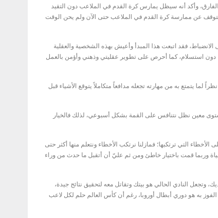
الفارق، وأكد أنه سيظل يمارس كرة القدم في الملاعب دون التقيد
 لو امتد ذلك لعام 2058، مشيراً إلى أنه لم يقرر التوقف عن ممارسة كرة القدم في الملاعب حتى الآن ولم يحن الوقت
 الانضباط، فقد اتبعت هذا المبدأ وأعيش بهذه الشخصية والعقلية
حددها دون استسلام، كما أحرص على تطوير عقليتي وذهني وأؤمن بالعمل
ما يتمتع به من مهارته تجعله مدافعاً متكاملاً يتوقع الأشياء قبل
مستوى معين نظل نتنافس على القمة بشكل أسبوعي، لذلك فالخيار
 الأخطاء التي ترتكبها؛ فمازلنا نرتكب الأخطاء ونتعلم منها أكثر حتى
حياة وربما قمت باختيار خاطئ ومن ثم عليّ أن أتقبل ما حدث من وراء
يك، وتجعل النادي الحالي هو بيتك وتقاتل معه لتحقيق نتائج جيدة،
لفوز به هو دوري أبطال أوروبا، رغم أن كأس العالم حلم لكل لاعب