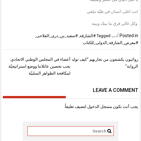
انت اغلى انسان في طيّة ملفي
وكل غالي فرق ما بينك وبينه
Posted in
أدب
Tagged
#الشارقة
,
#سعيد_بن_درى_الفلاحى
,
#معرض_الشارقة_الدولى_للكتاب
تصفّح
روائيون يكشفون من تجاربهم “كيف تولد
أعضاء في المجلس الوطني الاتحادي:
المقالات
الرواية”
يجب تحصين عائلاتنا ووضع استراتيجيّة
لمكافحة الظواهر السلبيّة
LEAVE A COMMENT
يجب أنت تكون
مسجل الدخول
لتضيف تعليقاً.