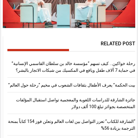
RELATED POST
رحلة خواكين… كيف تسهم “مؤسسة خالد بن سلطان القاسمي الإنسانية”
في حماية 7 آلاف طفل ويافع في المكسيك من شبكات الاتجار بالبشر؟
بيت الحكمة” يعرف الأطفال بثقافات الشعوب في مخيم “رحلة حول العالم”
جائزة الشارقة للدراسات اللغوية والمعجمية تواصل استقبال المؤلفات
المتخصصة بجوائز تبلغ 100 ألف دولار
“الشارقة للكتاب” تعزز التواصل بين لغات العالم وتعلن فوز 154 كتاباً بمنحة
الترجمة بزيادة 56%