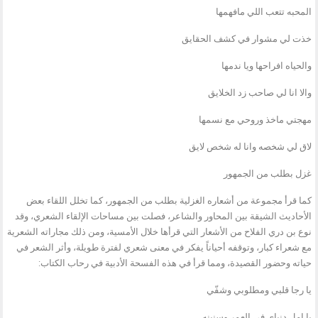
المحبه تتعب اللي مافهمها
خذت لي مشوار في كشف الحقايق
والحياه افراحها ويا ندمها
والا انا لي صاحب زد الخلايق
مهجتي ماخذ وروحي مع نسمها
لاق لي شخصه وانا له شخص لايق
غزل بطلب من الجمهور
كما قرأ مجموعة من أشعاره الغزلية بطلب من الجمهور، كما تخلل اللقاء بعض
الأحاديث الشيقة بين المحاور والشاعر، فصلت بين مساحات الإلقاء الشعري، وقد
نوع بن دري الفلاح من الأشعار التي قرأها خلال الأمسية، ومن ذلك مجاراته الشعرية
مع شعراء كبار، وتوقفه أحياناً يفكر في معنى شعري لفترة طويلة، وأثر الشعر في
حياته وحضور القصيدة، ومما قرأ في هذه الفسحة الأدبية في رحاب الكتاب:
يا رجا قلبي ومطلوبي وشفّي
يا امل دنياي في العمر وسنينه