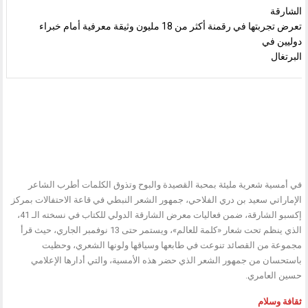
الشارقة
تعرض تجربتها في رقمنة أكثر من 18 مليون وثيقة معرفية أمام خبراء
دوليين في
البرتغال
في أمسية شعرية مليئة بمحبة القصيدة والبوح وتذوق الكلمات أطرب الشاعر
الإماراتي سعيد بن دري الفلاحي، جمهور الشعر النبطي في قاعة الاحتفالات بمركز
إكسبو الشارقة، ضمن فعاليات معرض الشارقة الدولي للكتاب في نسخته الـ 41،
الذي ينظم تحت شعار «كلمة للعالم»، ويستمر حتى 13 نوفمبر الجاري، حيث قرأ
مجموعة من القصائد تنوعت في طابعها وسياقها ولونها الشعري، وحظيت
باستحسان من جمهور الشعر الذي حضر هذه الأمسية، والتي أدارها الإعلامي
حسين العامري.
ثقافة وسلام