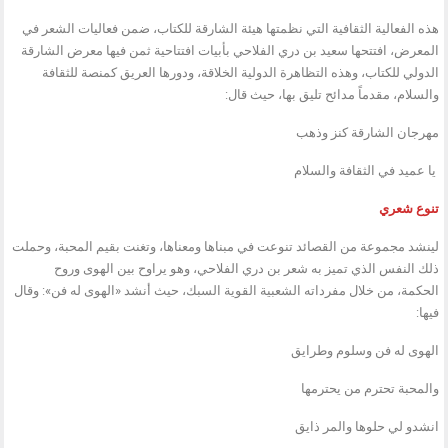
هذه الفعالية الثقافية التي نظمتها هيئة الشارقة للكتاب، ضمن فعاليات الشعر في
المعرض، افتتحها سعيد بن دري الفلاحي بأبيات افتتاحية ثمن فيها معرض الشارقة
الدولي للكتاب، وهذه التظاهرة الدولية الخلاقة، ودورها العريق كمنصة للثقافة
والسلام، مقدماً مدائح تليق بها، حيث قال:
مهرجان الشارقة كنز وذهب
يا عميد في الثقافة والسلام
تنوع شعري
لينشد مجموعة من القصائد تنوعت في مبناها ومعناها، وتغنت بقيم المحبة، وحملت
ذلك النفس الذي تميز به شعر بن دري الفلاحي، وهو يراوح بين الهوى وروح
الحكمة، من خلال مفرداته الشعبية القوية السبك، حيث أنشد «الهوى له فن»: وقال
فيها:
الهوى له فن وسلوم وطرايق
والمحبة تحترم من يحترمها
انشدو لي حلوها والمر ذايق