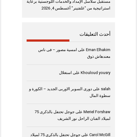
مستقبل سلاسل الإمداد والخدمات اللوجستية برعاية
استراتيجية من “غلفتينر”
أغسطس 4, 2026
أحدث التعليقات
Eman Elhakim
على
امسية مصور – فى ناس
معندهاش ذوق
Khouloud yousry
على
استغلال
salah
على
دورى السوبر الاوربى الجديد – الكورة و
سطوة المال
Meriel Forshaw
على
جوجل تحتفل بالذكرى 75
لميلاد الفنان الراحل نور الشريف
Carol McGill
على
جوجل تحتفل بالذكرى 75 لميلاد