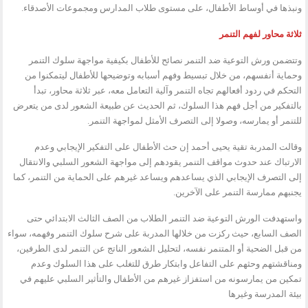
ونبذها في أوساط الأطفال، على مستوى طلاب المدارس ومجموعات الأصدقاء.
ثلاثة محاور لفهم التنمر
وتتضمن ورش التوعية ضد التنمر نصائح للأطفال بكيفية مواجهة سلوك التنمر
وحماية أنفسهم، من خلال تبسيط وفهم أسبابه وتوضيحها للأطفال ليتمكنوا من
التحكم في ردود أفعالهم تجاه التنمر وآلية التعامل معه، عبر ثلاثة محاور، تبدأ
بالتفكير من أجل فهم هذا السلوك، ثم الحديث عن طبيعة الشعور لدى من يتعرض
للتنمر أو يمارسه، وصولا إلى التصرف الأمثل لمواجهة التنمر.
وقالت المدربة تقية يحيى أحمد إن حث الأطفال على التفكير الإيجابي وعدم
الارتباك عند حدوث مواقف التنمر يقودهم إلى مواجهة الشعور السلبي والانتقال
إلى التصرف الإيجابي الذي يساعدهم ويساعد غيرهم على الحماية من التنمر، كما
يجنبهم ممارسة التنمر على الآخرين.
واستهدفت الورش التوعية ضد التنمر الطلاب من الصف الثالث الابتدائي حتى
الصف السابع، حيث ركزت من خلالها المدربة على شرح سلوك التنمر وفهمه، سواء
من قبل الضحية أو المتنمر نفسه، لتحليل الشعور الناتج عن التنمر لدى الطرفين،
ومناقشتهم وحثهم على التفاعل وابتكار طرق للتغلب على هذا السلوك وعدم
تمكين من يمارسونه من استفزاز غيرهم من الأطفال والتأثير السلبي عليهم في
بيئة المدرسة وغيرها