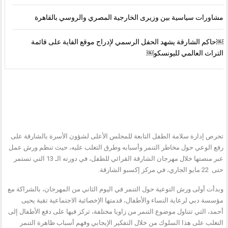
مشاورات سياسية بين وزيرى الخارجية المصري والروسي بالقاهرة
￼حاكم الشارقة يشهد الحفل الرسمي لإدراج موقع الفاية على قائمة
التراث العالمي لليونسكو￼
تحرص إدارة سلامة الطفل التابعة للمجلس الأعلى لشؤون الأسرة بالشارقة على
رفع الوعي حول مخاطر التنمر وأسبابه وطرق التغلب عليه، حيث تنظم ورش عمل
عبر منصتها خلال مهرجان الشارقة القرائي للطفل، في دورته الـ 13 التي تستمر
حتى 22 مايو الجاري، في مركز إكسبو الشارقة.
وبدأت أولى ورش التوعية حول التنمر في اليوم الثاني من المهرجان، بالشراكة مع
مؤسسة دبي لرعاية النساء والأطفال، قدمتها الإخصائية الاجتماعية تقية يحيى
أحمد، التي تتناول موضوع التنمر من زاويا مختلفة، تركز فيها على دفع الأطفال إلى
التغلب على هذا السلوك من خلال التفكير الإيجابي وفهم أسباب ظاهرة التنمر