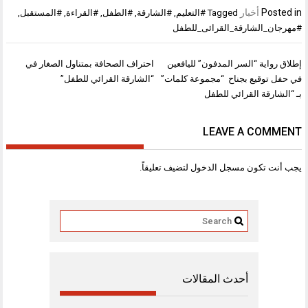
Posted in
أخبار
Tagged
#التعليم
,
#الشارقة
,
#الطفل
,
#القراءة
,
#المستقبل
,
#مهرجان_الشارقة_القرائى_للطفل
تصفّح
إطلاق رواية “السر المدفون” لليافعين
احتراف الصحافة بمتناول الصغار في
المقالات
في حفل توقيع بجناح “مجموعة كلمات”
“الشارقة القرائي للطفل”
بـ “الشارقة القرائي للطفل
LEAVE A COMMENT
يجب أنت تكون
مسجل الدخول
لتضيف تعليقاً.
أحدث المقالات