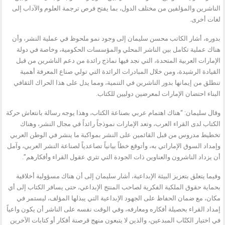
الناشرين والمؤلفين من مختلف الدول، بما يفتح فرص ترجمة العلوم والآداب إلى
لغات أخرى.
بدوره، أشار الكاتب محسن سليمان إلى وجود نمو ملحوظ في عملية النشر، وأن
هناك عملية تكامل بين الناشر المحلي والمؤسسات الحكومية، وخاصة في دولة
الإمارات العربية المتحدة، التي نجد فيها نماذج رائدة من دعم الناشرين من قبل
القيادة الرشيدة، ومن خلال المبادرات الرائدة التي تولي صناع المعرفة أهمية
تنطلق من إيمانها بدور الناشرين في التنمية، ومما يدل على هذا الحراك الثقافي
البناء احتضان الإمارات لمعرضين دوليين للكتاب.
وقال سليمان: “هناك اهتمام عربي بصناعة الكتاب، وهذا يوجه رسالة بانتعاش حركة
الكتاب لدى القراء العرب، وتعد الإمارات نموذجاً رائداً في مجال النشر، وهناك
تخطيط مدروس من قبل القائمين على النشر بمواكبة ما ينشر في الوطن العربي
وإمداد السوق الإماراتي به، وأتوقع خطاً بيانياً تصاعدياً لصناعة النشر العربي، وآمل
أن يزداد الناشرون والعناوين ذات الجودة التي تثري عقول القراء وأفكارهم”.
وفيما يتعلق بتعزيز البيئة الإبداعية، أشار سليمان إلى أن هناك مسؤولية أخلاقية
بحماية حقوق الملكية الفكرية لصاحب المنتج الإبداعي، حتى يسافر الكتاب إلى أي
مكان، مع ضمان الحفاظ على الجهود الإبداعية التي يبذلها المؤلف، ليستمر في
إمداد القراء بحصيلة أفكاره ومعارفه، وفي الوقت نفسه على الناشر أن يكون واعياً
في اختيار الكتّاب المبدعين، والذين لا يتبعون منهج قرصنة أفكار أو كتابات الآخرين