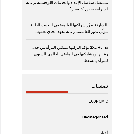
مستقبل سلاسل الإمداد والخدمات اللوجستية برعاية
استراتيجية من “غلفتينر”
الشارقة تعزّز شراكتها العالمية في البحوث الطبية
بتولّي بدور القاسمي رعاية معهد مجدي يعقوب
2XL Home تؤكد التزامها بتمكين المرأة من خلال
رعايتها ومشاركتها في الملتقى العالمي السنوي
للمرأة بمسقط
تصنيفات
ECONOMIC
Uncategorized
أخبار