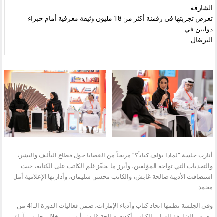
الشارقة
تعرض تجربتها في رقمنة أكثر من 18 مليون وثيقة معرفية أمام خبراء
دوليين في
البرتغال
أثارت جلسة “لماذا تؤلف كتاباً؟” مزيجاً من القضايا حول قطاع التأليف والنشر،
والتحديات التي تواجه المؤلفين، وأبرز ما يحفّز قلم الكاتب على الكتابة، حيث
استضافت الأديبة صالحة غابش، والكاتب محسن سليمان، وأدارتها الإعلامية أمل
محمد.
وفي الجلسة نظمها اتحاد كتاب وأدباء الإمارات، ضمن فعاليات الدورة الـ41 من
معرض الشارقة الدولي للكتاب، أكدت صالحة غابش أنه، ومن خلال تجارب وآراء