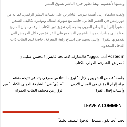
ونسبها لأنفسهم، وهنا تظهر خبرة الناشر بسوق النشر.
ولفت سليمان إلى أهمية تدريب الناشرين على تقنيات النشر الرقمي، لما له من
دور رئيس في العصر الحالي، خاصة مع سهولة انتقاله وتوفيره تكاليف الشحن،
مشيراً إلى أن الوطن العربي بحاجة إلى تعزيز دور الكتاب الرقمي، وأن القارئ
يحتاج إلى مبادرات من الناشرين للتشجيع على القراءة من خلال العروض التي
يقدمونها للقراء، والتي تسهم في اتساع رقعة المعرفة، خاصة لدى الفئات ذات
الدخل المحدود.
Posted in
أدب
Tagged
#الشارقة
,
#صالحة_غابش
,
#محسن_سليمان
,
#معرض_الشارقة_الدولى_للكتاب
تصفّح
جلسة “قصص التشويق والإثارة” تُبرز ما
تنافس معرفي وثقافي تتيحه منصّة
المقالات
وراء إلهام المؤلف في المجال الأدبي
“تحدّي” في “الشارقة الدولي للكتاب” بين
وأسباب إقبال القراء
الزوّار من مختلف الفئات العمريّة
LEAVE A COMMENT
يجب أنت تكون
مسجل الدخول
لتضيف تعليقاً.