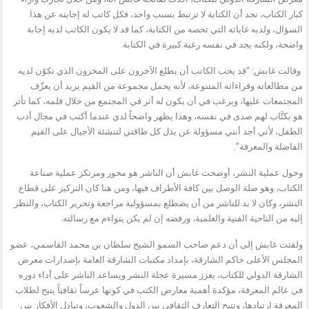
كبار الكتاب، نجد أن الكتابة لا ترتبط بسبب واحد، فكل كاتب له إجابته عن هذا
السؤال، ولديه غاياته التي تخصه من الكتابة، كما قد لا يكون الكاتب لديه إجابة
واضحة، ولكنه يجد في نفسه رغبة كبيرة في الكتابة.
وقالت غابش: “قد يحب الكاتب أن يطلع الآخرون على المخزون الذي تكوّن لديه
من مطالعاته وقراءاته المتنوعة، لأنه يحمل مجموعة من القيم يريد أن يعرِّف
المجتمعات عليها، ويرغب في أن يكون له أثر في المجتمع من خلال قلمه، كما تأثر
هو بكتَّاب لهم صدى في نفسه، وهذا يظهر واضحاً لدي عندما أكتب في مجال أدب
الطفل، لأني أجد أنني مسؤولة عن بذل كل طاقتي لتنشئة الأجيال على القيم
الفاضلة والمعرفة”.
وحول عملية النشر، أوضحت غابش أن الناشر هو محور ومرتكز عملية صناعة
الكتاب، وهو صلة الوصل بين كافة الأطراف فيها، ومن هنا كان التركيز على قطاع
النشر، وكان لا بد للناشر من أن يضطلع بمسؤولية مراجعة وتحرير الكتاب، والنظر
إليه من الناحية الفنية والعلمية، ورفضه إن لم يكن يتواءم مع رسالته.
ولفتت غابش إلى أن دعم صاحب السمو الشيخ سلطان بن محمد القاسمي، عضو
المجلس الأعلى حاكم الشارقة، بإمداد مكتبات الشارقة العامة بإصدارات معرض
الشارقة الدولي للكتاب، يعزز مسيرة عجلة النشر ويساعد الناشر على أداء دوره
في عالم المعرفة، مؤكدة أهمية معارض الكتب في كونها عرساً ثقافياً يتيح لطلاب
المعرفة ارتيادها، وتتيح التعارف الثقافي بين الدول والشعوب، وتبادل الأفكار بين