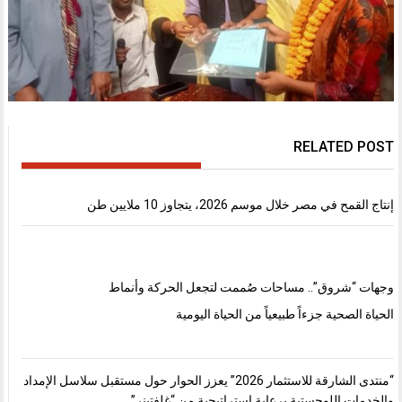
RELATED POST
إنتاج القمح في مصر خلال موسم 2026، يتجاوز 10 ملايين طن
وجهات “شروق”.. مساحات صُممت لتجعل الحركة وأنماط
الحياة الصحية جزءاً طبيعياً من الحياة اليومية
“منتدى الشارقة للاستثمار 2026” يعزز الحوار حول مستقبل سلاسل الإمداد
والخدمات اللوجستية برعاية استراتيجية من “غلفتينر”