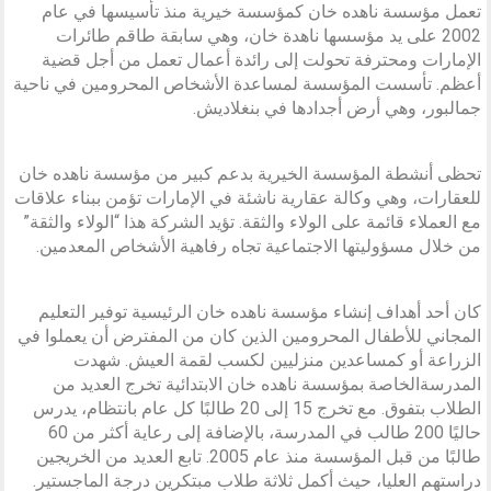
تعمل مؤسسة ناهده خان كمؤسسة خيرية منذ تأسيسها في عام
2002 على يد مؤسسها ناهدة خان، وهي سابقة طاقم طائرات
الإمارات ومحترفة تحولت إلى رائدة أعمال تعمل من أجل قضية
أعظم. تأسست المؤسسة لمساعدة الأشخاص المحرومين في ناحية
جمالبور، وهي أرض أجدادها في بنغلاديش.
تحظى أنشطة المؤسسة الخيرية بدعم كبير من مؤسسة ناهده خان
للعقارات، وهي وكالة عقارية ناشئة في الإمارات تؤمن ببناء علاقات
مع العملاء قائمة على الولاء والثقة. تؤيد الشركة هذا “الولاء والثقة”
من خلال مسؤوليتها الاجتماعية تجاه رفاهية الأشخاص المعدمين.
كان أحد أهداف إنشاء مؤسسة ناهده خان الرئيسية توفير التعليم
المجاني للأطفال المحرومين الذين كان من المفترض أن يعملوا في
الزراعة أو كمساعدين منزليين لكسب لقمة العيش. شهدت
المدرسةالخاصة بمؤسسة ناهده خان الابتدائية تخرج العديد من
الطلاب بتفوق. مع تخرج 15 إلى 20 طالبًا كل عام بانتظام، يدرس
حاليًا 200 طالب في المدرسة، بالإضافة إلى رعاية أكثر من 60
طالبًا من قبل المؤسسة منذ عام 2005. تابع العديد من الخريجين
دراستهم العليا، حيث أكمل ثلاثة طلاب مبتكرين درجة الماجستير.