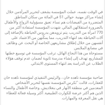
في الوقت نفسه، عملت المؤسسة بشغف لتحرير المرأةمن خلال
إنشاء مراكز مهنية. حوالي 51 في المائة من سكان المناطق
المتضررة من الفيضانات هم نساء. تعيق مسؤولية الزواج والأطفال
بالضرورة استقلالهن المالي. شهدت المؤسسة استفادة أكثر من
770 امرأة من التدريب. يتم تزويدهن بدروس الخياطة بالإضافة إلى
آلات الخياطة بعد انتهاء التدريب، مما يمكّنهن من الاعتماد على
أنفسهن من خلال إطلاق مشاريعهن الخاصة أو البحث عن وظائف
في مصانع الملابس.
مستوحاة من هذا النجاح الهائل، ترغب المؤسسة في توسيع خطتها
للمشاريع. تهدف إلى إنشاء مدرسة ثانوية لضمان عدم توقف هؤلاء
الطلاب عن الدراسة بعد انتهاء المستوى الابتدائي.
صاحبة مؤسسة ناهده خان ، والرئيس التنفيذي لمؤسسة ناهده خان
للعقارات، قالت: “تكرس المؤسسة نفسها لتحرير الأشخاص
المعدمين في منطقة الأنهار في بنغلاديش، وخاصة الأطفال والنساء
الذين هم أكثر عرضة للكوارث الطبيعية. أكثر وسيلة فعالة للعطاء
هي نقل المعرفة والمهارات.