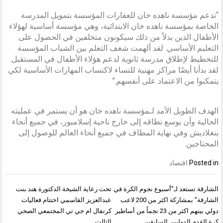
“تدعم مؤسسة ناهده خان للعقارات المؤسسة بتمويل المدرسة
الخاصة بمؤسسة ناهده خان الابتدائية، وهي مؤسسة أساسية لهؤلاء
الأطفال الذين بدلاً من ذلك سيكونون متخلفين في الحصول على
التعليم الأساسي. لقد ألهمت شغف التعلم بين الشباب المؤسسة
للتخطيط لإطلاق مدرسة ثانوية لدعم هؤلاء الأطفال في المستقبل.
لقد بدأنا أيضًا مراكز مهنية للنساء لاكتساب المهارات الأساسية لكي
يتمكنوا من الاعتماد على أنفسهم.”
الهدف الطويل الأمد لـمؤسسة ناهده خان هو أن يستمر في عمليته
الحالية وأن يوسع نطاقه إلى خارج ناحية إسلامبور، في جميع أنحاء
بنغلاديش وفي نهاية المطاف في جميع أنحاء العالم للوصول إلى
المحتاجين.
Posted in
اقتصاد
تصفّح
الشارقة تستعد لـ”أسبوع نجوم الكرة في
تحت رعاية الشيخة الدكتورة هند بنت
المقالات
الشارقة” بمشاركة اكثر من 200 لاعب
عبدالعزيز القاسمي اختتام فعاليات
دولي بينهم اكثر من 23 نجماً من أساطير
كرنفال ام جي تي المجتمعي الصحي
كرة القدم الدوليين السابقين
الثالث