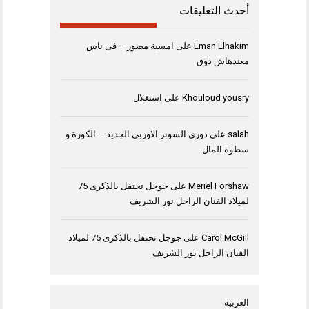
أحدث التعليقات
Eman Elhakim
على
امسية مصور – فى ناس
معندهاش ذوق
Khouloud yousry
على
استغلال
salah
على
دورى السوبر الاوربى الجديد – الكورة و
سطوة المال
Meriel Forshaw
على
جوجل تحتفل بالذكرى 75
لميلاد الفنان الراحل نور الشريف
Carol McGill
على
جوجل تحتفل بالذكرى 75 لميلاد
الفنان الراحل نور الشريف
العربية