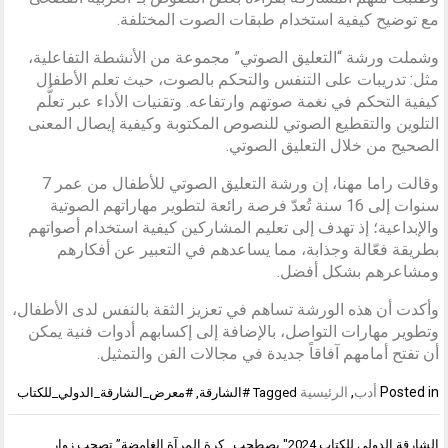
مع توضيح كيفية استخدام طبقات الصوت المختلفة.
وشملت ورشة “التعليق الصوتي” مجموعة من الأنشطة التفاعلية،
مثل: تدريبات على التنفس والتحكم بالصوت، حيث تعلم الأطفال
كيفية التحكم في نغمة صوتهم وارتفاعه. وتقنيات الأداء عبر تعلُّم
التلوين والتقطيع الصوتي للنصوص المكتوبة وكيفية إيصال المعنى
الصحيح من خلال التعليق الصوتي.
وقالت راما مهنا، إن ورشة التعليق الصوتي للأطفال من عمر 7
سنوات إلى 16 سنة تُعدّ فرصة رائعة لتطوير مهاراتهم الصوتية
والإبداعية؛ إذ تهدف إلى تعليم المشاركين كيفية استخدام أصواتهم
بطريقة فعّالة وجذابة، مما يساعدهم في التعبير عن أفكارهم
ومشاعرهم بشكل أفضل.
وأكدت أن هذه الورشة تساهم في تعزيز الثقة بالنفس لدى الأطفال،
وتطوير مهارات التواصل، بالإضافة إلى إكسابهم أدوات فنية يمكن
أن تفتح أمامهم آفاقاً جديدة في مجالات الفن والتمثيل.
Posted in
أدب
,
الرئيسية
Tagged
#الشارقة
,
#معرض_الشارقة_الدولي_للكتاب
تصفّح
الشارقة الدولي للكتاب 2024″ يصطحب
كرة المرآة الغامضة” تصحب زوار