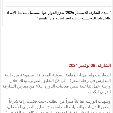
“منتدى الشارقة للاستثمار 2026” يعزز الحوار حول مستقبل سلاسل الإمداد
والخدمات اللوجستية برعاية استراتيجية من “غلفتينر”
الشارقة، 08 نوفمبر 2024
اصطحبت راما مهنا، المُعلقة الصوتية المحترفة، مجموعة من طلبة
المدارس في رحلة للتعرف إلى فنّ التعليق الصوتي، وذلك خلال
ورشة عمل تفاعلية ضمن فعاليات الدورة الـ43 من معرض الشارقة
الدولي للكتاب.
وشهدت الورشة تفاعلاً كبيراً من الطلبة، حيث قدّمت راما شرحاً
لبعض التدريبات والتقنيات المتعلقة بفنّ التعليق الصوتي للأطفال،
وطلبت منهم المشاركة بقراءة بعض النصوص بـ”العربية الفصحى”