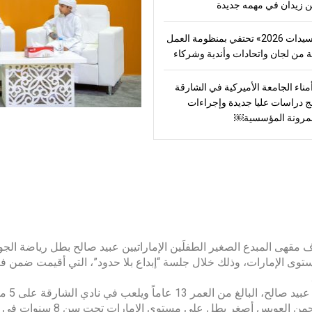
ن زيدان في مهمه جديدة
عربية السيدات 2026» تحتفي بمنظومة العمل
ة من لجان واتحادات وأندية وشركاء
اء الجامعة الأميركية في الشارقة
ج دراسات عليا جديدة وإجراءات
المرونة المؤسسية￼
مقهى المبدع الصغير الطفلَين الإماراتيين عبيد صالح بطل رياضة ال
وحصل 
 العويس أصغر بطل على مستوى الإمارات تحت سن 8 سنوات في رياضة الجوجيتسو.