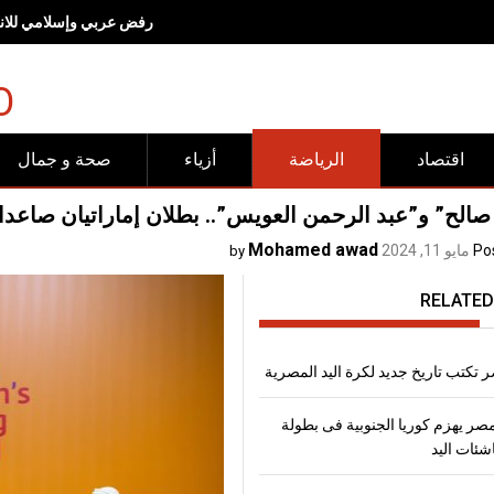
رفض عربي وإسلامي للانته
O
اقتصاد
الرياضة
أزياء
صحة و جمال
صالح” و”عبد الرحمن العويس”.. بطلان إماراتيان صاعد
Mohamed awad
Po
مايو 11, 2024
by
RELATED
 تكتب تاريخ جديد لكرة اليد المصرية
ر يهزم كوريا الجنوبية فى بطولة
اشئات اليد