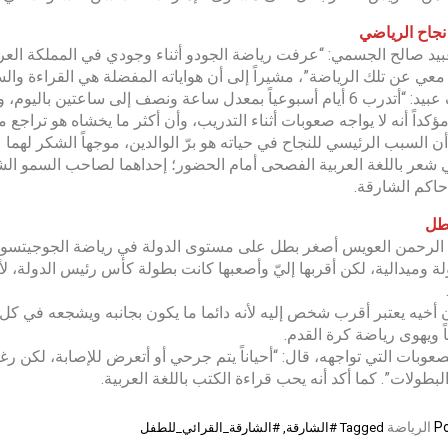
جاح الرياضي
يد صالح الجسمي: “عرفت رياضة الجودو أثناء وجودي في المملكة العرب
معي عن تلك الرياضة”، مشيراً إلى أن هواياته المفضلة هي القراءة والس
وأضاف عبيد: “أتدرب 6 أيام أسبوعياً بمعدل ساعة ونصف إلى ساعتين
، مؤكداً أنه لا يواجه صعوبات أثناء التدريب، وأن أكثر ما يخشاه هو تراج
أن السبب الرئيسي للنجاح في حياته هو برّ الوالدين، موجهاً الشكر لهما
شعر باللغة العربية الفصحى أمام الحضور؛ إحداهما لصاحب السمو ا
حاكم الشارقة.
طل
 الرحمن العويس أصغر بطل على مستوى الدولة في رياضة الجوجيتسو،
طولة وميدالية، لكن أقربها إليّ وأصعبها كانت بطولة كأس رئيس الدولة
ً ويهوى رياضة كرة القدم.
عوبات التي تواجهه، قال: “أحياناً يتم جرحي أو أتعرض للإصابة، لكن ر
لبطولات”. كما أكد أنه يحب قراءة الكتب باللغة العربية.
Po
الرياضة
Tagged
#الشارقة
,
#الشارقة_القرائي_للطفل