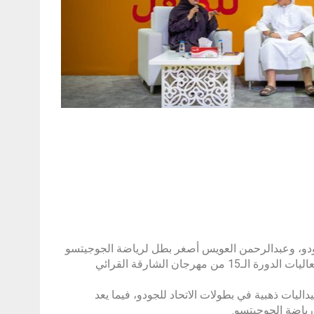
جودو، وعبدالرحمن العويس أصغر بطل لرياضة الجوجيتسو
على مستوى الإمارات، وذلك خلال جلسة “إبداع بلا حدود”، التي أقيمت ضمن فعاليات الدورة الـ15 من مهرجان الشارقة القرائي
عبيد صالح، البالغ من العمر 13 عاماً ويلعب في نادي الشارقة على 5 ميداليات ذهبية في بطولات الاتحاد للجودو، فيما يعد