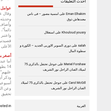
أحدث التعليقات
عوامل ن
وقال عب
Eman Elhakim
على
امسية مصور – فى ناس
وحديثه 
معندهاش ذوق
دائماً”
Khouloud yousry
على
استغلال
واعتبر 
قصيدتي 
salah
على
دورى السوبر الاوربى الجديد – الكورة و
الأعلى 
سطوة المال
أصغر ب
أما عبد
Meriel Forshaw
على
جوجل تحتفل بالذكرى 75
14 ب
لميلاد الفنان الراحل نور الشريف
عليهم”.
أسبوعيا
Carol McGill
على
جوجل تحتفل بالذكرى 75 لميلاد
وعن الص
الفنان الراحل نور الشريف
تحقيق ا
sted in
العربية