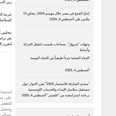
زين الدي
إنتاج القمح في مصر خلال موسم 2026، يتجاوز 10
ملايين طن
أغسطس 4, 2026
المتكامل
مجلس أمن
يقر برام
لتعزيز 
وجهات “شروق”.. مساحات صُممت لتجعل الحركة
وأنماط
الحياة الصحية جزءاً طبيعياً من الحياة اليومية
أغسطس 4, 2026
“منتدى الشارقة للاستثمار 2026” يعزز الحوار حول
مستقبل سلاسل الإمداد والخدمات اللوجستية
استضاف 
برعاية استراتيجية من “غلفتينر”
أغسطس 4, 2026
للطفل.
عبدالرحمن