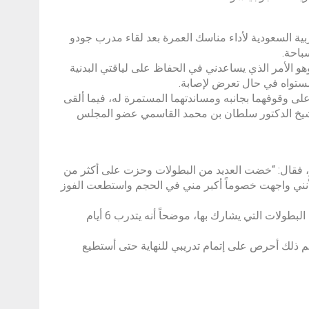
ية السعودية لأداء مناسك العمرة بعد لقاء مدرب جودو
باحة.
 باليوم، وهو الأمر الذي يساعدني في الحفاظ على لياقتي البدنية
ع مستواه في حال تعرض لإصابة.
 على وقوفهما بجانبه ومساندتهما المستمرة له، فيما ألقى
لشيخ الدكتور سلطان بن محمد القاسمي عضو المجلس
 فقال: “خضت العديد من البطولات وحزت على أكثر من
، لأنني واجهت خصوماً أكبر مني في الحجم واستطعت الفوز
وذكر أن أخيه يعتبر أقرب شخص إليه لأنه دائما ما يكون بجانبه ويشجعه في كل البطولات التي يشارك بها، موضحاً أنه يتدرب 6 أيام
غم ذلك أحرص على إتمام تدريبي للنهاية حتى أستطيع