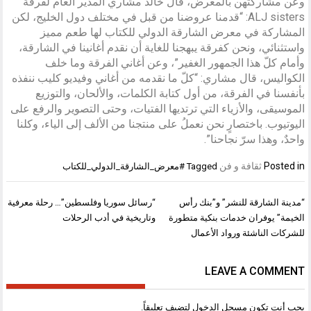
وعن مشاركتهن بالمعرض، قال خالد مشاري المدير العام لفرقة
ALJ sisters: “قدمنا عروضنا من قبل في مختلف دول الخليج، لكن
المشاركة في معرض الشارقة الدولي للكتاب لها طعم مميز
واستثنائي، ونحن كفرقة يبهجنا للغاية أن نقدم أغانينا في الشارقة،
وأمام كلّ هذا الجمهور الغفير”، وعن أغاني الفرقة وما خلف
الكواليس، قال مشاري: “كلّ ما نقدمه من أغاني وفيديو كليب ننفذه
بأنفسنا في الفرقة، من أول كتابة الكلمات، والألحان، والتوزيع
الموسيقى، والأزياء التي ترتديها الفتيات، وحتى التصوير والرفع على
اليوتيوب. باختصارٍ نحن نعملُ على منتجنا من الألف إلى الياء، وكلنا
واحدٌ، وهذا سرّ نجاحنا”.
Posted in
ثقافة و فن
Tagged
#معرض_الشارقة_الدولي_للكتاب
تصفّح
“مدينة الشارقة للنشر” و”بنك رأس
“رسائل سوريا وفلسطين”… رحلة معرفية
المقالات
الخيمة” يوفران خدمات بنكية متطورة
وتاريخية في أدب الرحلات
للشركات الناشئة ورواد الأعمال
LEAVE A COMMENT
يجب أنت تكون
مسجل الدخول
لتضيف تعليقاً.