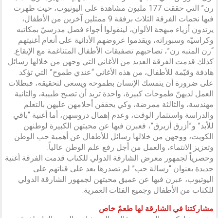
رن” التي حققت 177 مليون مشاهدة على اليوتيوب، حيث ظهرت
فيها نجمات الفرقة الثلاث برفقة 9 ممثلين آخرين من الأطفال،
يرتدون أزياء مبهجة الألوان، لينقولوا أجواء فصل مدرسيّ بمكاتبه
وكراسيّه وسبوراته، ويقدموا عروضهم الأدائية على أنغام أغنيتهم
“رن المنبه رن”، تصاحبهم تصفيقات الأطفال المتناغمة مع الإيقاع.
كذلك قدمت الفرقة العديد من الأغاني التي وجهن من خلالها رسائل
هادفة وقيّمة للأطفال، من هذه الأغاني “عندي طموح” التي تؤكد
على ضرورة أن يتمسك الإنسان بطموحه ويسعى لتحقيقه، فبطلات
العمل لديهنّ طموحات كبيرة، واحدة تريد أن تصبح طبيبة، والثانية
مهندسة، والثالثة ممرضة، وكي يحققن أحلامهن عليهن بالتعلم
والدراسة واستثمار الوقت، وعدم إهمال دروسهن، أما أغنية “باقي
للأبد” و”أزرق أزيرق”، فعبرن فيها عن محبتهن الكبيرة لوطنهن
الكويت، ووجهن من خلالها رسائل للأطفال عن أهمية حب الوطن
وتعزيز الانتماء، والعمل من أجل رفع علم الوطن عالياً.
وحصرياً لجمهور معرض الشارقة الدولي للكتاب قدمت الفرقة أغنية
جديدة بعنوان “رسالة حب” لم تصدرها بعد على قناتهم على
اليوتيوب، عبرن فيها عن عميق محبتهن لجمهور الشارقة الدولي
للكتاب من الأطفال وجميع الفئات العمرية.
مشاركتنا في الشارقة لها طعمٌ خاص