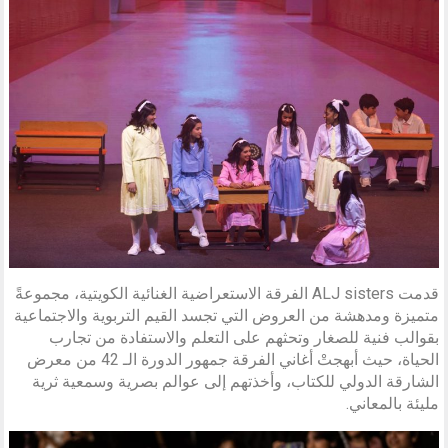
قدمت ALJ sisters الفرقة الاستعراضية الغنائية الكويتية، مجموعةً
متميزة ومدهشة من العروض التي تجسد القيم التربوية والاجتماعية
بقوالب فنية للصغار وتحثهم على التعلم والاستفادة من تجارب
الحياة، حيث أبهجتْ أغاني الفرقة جمهور الدورة الـ 42 من معرض
الشارقة الدولي للكتاب، وأخذتهم إلى عوالم بصرية وسمعية ثرية
مليئة بالمعاني.