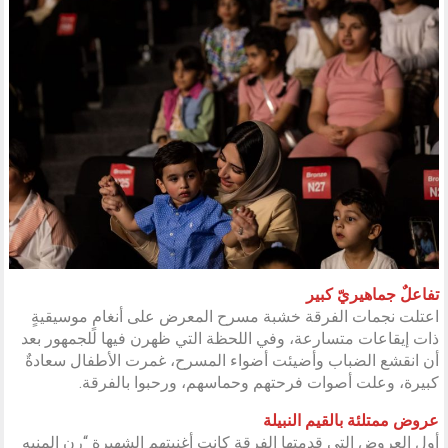
تفاعلٌ جماهيريّ كبير
اعتلت نجمات الفرقة خشبة مسرح المعرض على أنغامٍ موسيقيةٍ
ذات إيقاعات متسارعة، وفي اللحظة التي ظهرن فيها للجمهور بعد
أن انقشع الضباب وأضيئت أضواء المسرح، غمرت الأطفال سعادةٌ
كبيرة، وعلت أصوات فرحتهم وحماسهم، ورحبوا بالفرقة.
عروض ممتلئة بالقيم النبيلة
أول العروض التي قدمتها الفرقة كانت أغنيتهم الشهيرة “رن المنبه