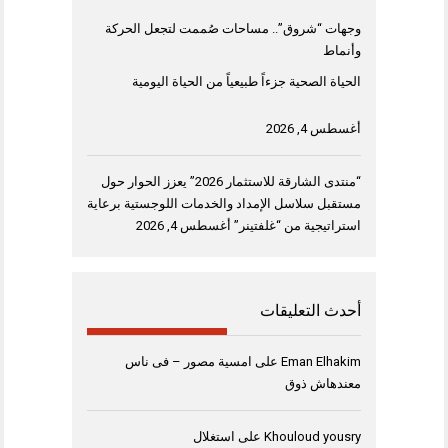
وجهات “شروق”.. مساحات صُممت لتجعل الحركة
وأنماط
الحياة الصحية جزءاً طبيعياً من الحياة اليومية
أغسطس 4, 2026
“منتدى الشارقة للاستثمار 2026” يعزز الحوار حول
مستقبل سلاسل الإمداد والخدمات اللوجستية برعاية
استراتيجية من “غلفتينر”
أغسطس 4, 2026
أحدث التعليقات
Eman Elhakim
على
امسية مصور – فى ناس
معندهاش ذوق
Khouloud yousry
على
استغلال