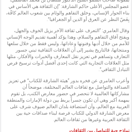
عضو المجلس الأعلى حاكم الشارقة: “إن الثقافة هي الأساس في
بناء الحوار الإنساني، وخلق التفاهم والوئام بين شعوب العالم كافّة،
بِغَضّ النظر عن العرق أو الدين أو الجغرافيا”.
وقال العامري: “التعرف على ثقافة الآخر يزيل الخوف والجهل،
ويفتح آفاق التفاهم والسلام، وهذا يؤكد أهمية تقديم الوجه الإنساني
للأمم من خلال أدبها وفنونها وعاداتها، وليس فقط من خلال سلعها
ومنتجاتها، فالتاريخ يشير إلى أن العلاقات الثقافية تبني جسور
التعارف وتساهم في تعزيز نقل المعارف والخبرات والأفكار، مثلها
مثل العلاقات التجارية التي كانت إحدى أفضل أدوات ترسيخ فرص
التبادل الثقافي”.
وأعرب العامري عن فخره بدور “هيئة الشارقة للكتاب” في تعزيز
الصداقة والتواصل مع ثقافات العالم المختلفة، موضحاً أن
مشاركاتها العالمية لا تنحصر في حضور معارض الكتب، بل تقوم
بمهمة أكبر وهي أن تكون جسراً يربط بين دولة الإمارات والمنطقة
العربية مع العالم، وأن استضافة بلدان العالم ضيوف شرف على
معرض الشارقة الدولي للكتاب فرصة لبناء صداقات حية بين
الثقافة العربية وغيرها من ثقافات العالم.
نماذج حية للتواصل بين الثقافات