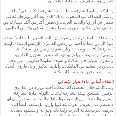
حقيقي ومستدام بين الحضارات والأديان.
وشاركت إمارة الشارقة ممثلة بهيئة الشارقة للكتاب في “لقاء
ريميني للصداقة بين الشعوب 2023” الذي يعد أكبر مهرجان ثقافي
صيفي في أوروبا والعالم الغربي، وبحضور أكثر من ألف مشارك من
مختلف دول العالم، الذين يمثلون المشهد الثقافي والديني العالمي.
واستضاف اللقاء ندوة حوارية بعنوان: “الصداقة بين الثقافات”، تحدث
فيها كل من سعادة أحمد بن ركاض العامري، الرئيس التنفيذي لهيئة
الشارقة للكتاب، وسعادة برنارد شولز، رئيس مؤسسة “لقاء
ريميني”، والسيدة ماريا تريبودي، نائب وزير الشؤون الخارجية
والتعاون الدولي في إيطاليا، والسيدة أنطونيلا شاروني اليبراندي،
نائب وزير التعليم في الفاتيكان، وأدارها الدكتور وائل فاروق، أستاذ
اللغة العربية في الجامعة الكاثوليكية.
الثقافة أساس بناء الحوار الإنساني
وفي كلمته خلال الجلسة، أكد سعادة أحمد بن ركاض العامري،
الرئيس التنفيذي لهيئة الشارقة للكتاب، التزام إمارة الشارقة
بالحوار والتعارف بين الشعوب والثقافات المختلفة، مشيراً إلى أنها
لا تقتصر على تعريف الغرب بثقافتها وإرثها، بل تسعى أيضاً إلى
تعريف العرب بثقافة الغرب وإبداعاته وتنوعه. واستشهد سعادته
بمقولة صاحب السمو الشيخ الدكتور سلطان بن محمد القاسمي،