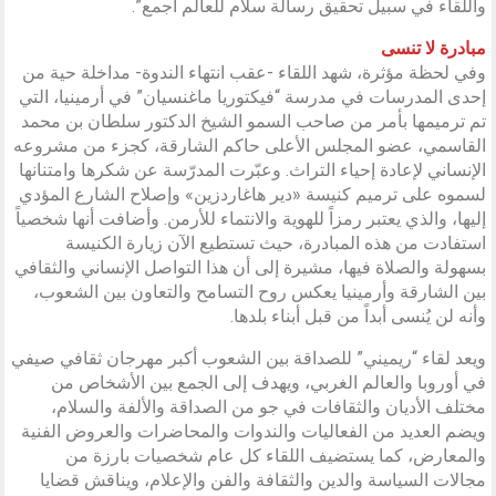
واللقاء في سبيل تحقيق رسالة سلام للعالم أجمع”.
مبادرة لا تنسى
وفي لحظة مؤثرة، شهد اللقاء -عقب انتهاء الندوة- مداخلة حية من
إحدى المدرسات في مدرسة “فيكتوريا ماغنسيان” في أرمينيا، التي
تم ترميمها بأمر من صاحب السمو الشيخ الدكتور سلطان بن محمد
القاسمي، عضو المجلس الأعلى حاكم الشارقة، كجزء من مشروعه
الإنساني لإعادة إحياء التراث. وعبّرت المدرّسة عن شكرها وامتنانها
لسموه على ترميم كنيسة «دير هاغاردزين» وإصلاح الشارع المؤدي
إليها، والذي يعتبر رمزاً للهوية والانتماء للأرمن. وأضافت أنها شخصياً
استفادت من هذه المبادرة، حيث تستطيع الآن زيارة الكنيسة
بسهولة والصلاة فيها، مشيرة إلى أن هذا التواصل الإنساني والثقافي
بين الشارقة وأرمينيا يعكس روح التسامح والتعاون بين الشعوب،
وأنه لن يُنسى أبداً من قبل أبناء بلدها.
ويعد لقاء “ريميني” للصداقة بين الشعوب أكبر مهرجان ثقافي صيفي
في أوروبا والعالم الغربي، ويهدف إلى الجمع بين الأشخاص من
مختلف الأديان والثقافات في جو من الصداقة والألفة والسلام،
ويضم العديد من الفعاليات والندوات والمحاضرات والعروض الفنية
والمعارض، كما يستضيف اللقاء كل عام شخصيات بارزة من
مجالات السياسة والدين والثقافة والفن والإعلام، ويناقش قضايا