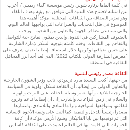
في كلمة ألقاها برنارد شولز، رئيس مؤسسة “لقاء ريميني”، أعرب
عن امتنانه لافتتاح هذه الندوة التي تتوافق مع رؤية وهدف اللقاء،
وهو تعزيز الصداقة بين الثقافات المختلفة، مؤكداً أهمية هذا
الموضوع في ظل التحديات والصراعات التي يواجهها العالم اليوم،
والتي تستدعي تضافر الجهود والتعاون بين الشعوب. ورحب
بالضيوف المشاركين في الندوة، والذين يمثلون نماذج حية للتواصل
والتفاهم بين الثقافات. وختم كلمته بتوجيه الشكر لإمارة الشارقة
على حسن ضيافتها وكرمها خلال استضافة إيطاليا ضيف شرف على
“معرض الشارقة الدولي للكتاب 2022″، الذي يُعد أحد أبرز المحافل
الثقافية في المنطقة.
الثقافة مصدر رئيسي للتنمية
من جهتها، أكدت السيدة ماريا تريبودي، نائب وزير الشؤون الخارجية
والتعاون الدولي في إيطاليا، أن الثقافة تشكل أولوية في السياسة
الخارجية لبلادها، وأنها تعتبر وسيلة للحفاظ على التراث والهوية
والسلام في زمن النزاعات. وأشارت إلى أن إيطاليا تدعم وتروج
لثقافتها ومواقعها السياحية وتراثها المادي واللامادي، باعتبارها
مصدراً رئيسياً للدخل والتنمية. كما أثنت على وثيقة الأخوة الإنسانية
التي تم توقيعها بين بابا الفاتيكان وشيخ الأزهر، مؤكدة أن كافة
الحوارات التي قامت بها في العالم اعتمدت على الثقافة كأساس