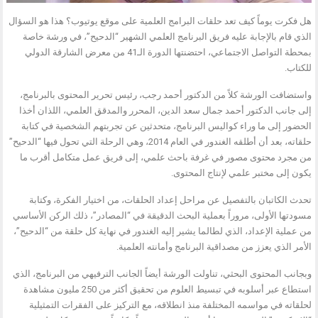
هل فكرت يوماً كيف تعد حلقات البرامج العلمية على موقع يوتيوب؟ هذا هو السؤال
الذي قام بالإجابة عليه فريق البرنامج العلمي الشهير “الدحيح”، في ورشة خاصة
بمحطة التواصل الاجتماعي، احتضنتها الدورة الـ41 من معرض الشارقة الدولي
للكتاب.
واستضافت الورشة كلاً من الدكتور أحمد رجب، رئيس تحرير المحتوى بالبرنامج،
إلى جانب الدكتور أحمد جمال سعد الدين، المحرر والمدقق العلمي، اللذان أخذا
الحضور إلى ما وراء كواليس البرنامج، متحدثين عن تجربتهم الشخصية في كتابة
حلقاته، بعد أن أطلقه الغندور في العام 2014، وهي الرحلة التي تحول فيها “الدحيح”
من مجرد محتوى مصور في غرفة باحث علمي، إلى فريق عمل متكامل أقرب ما
يكون إلى مختبر علمي لإنتاج المحتوى.
تحدث الكاتبان بالتفصيل عن مراحل إعداد الحلقات، من اختيار الفكرة، وكتابة
مسودتها الأولى، مروراً بعملية البحث الدقيقة في “المصادر”، ذلك الركن الأساسي
من عملية الإعداد، الذي لطالما يشير إليه الغندور في نهاية كل حلقة من “الدحيح”،
الأمر الذي يعزز من مصداقية البرنامج وأمانته العلمية.
وبجانب المحتوى البحثي، تناولت الورشة أيضاً الجانب الترفيهي من البرنامج، الذي
استطاع عبر أسلوبه في تبسيط العلوم من تحقيق أكثر من 250 مليون مشاهدة
لحلقاته في مواسمه المختلفة منذ انطلاقه، مع التركيز على الفقرات التمثيلية