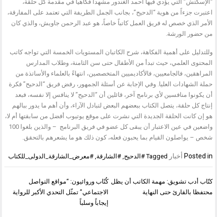
“الإسكتش” التي يؤدي فيها أحمد الغندور مشهداً فكاهياً في مقدمة كل حلقة،
اعتبرت جزءاً من هوية “الدحيح”، بجانب الجمل الطريفة التي تعتمد على المفارقة،
الأمر الذي خصص له فريق العمل كاتباً خاصاً، هو عبد الرحمن جاويش، والذي كان
من حضور الورشة.
وللتدليل على أهمية الفكاهة، شرح الكاتبان المستويات الخمسة التي تواجه كاتب
المحتوى العلمي، حيث تبدأ من الأطفال حتى سن الثامنة، وطلاب المدارس
المراهقين، فالجامعيين، فالأكاديميين المتخصصين، انتهاءً بالعلماء والأساتذة من
حملة الشهادات العليا. وفي الإجابة عن أسئلة الجمهور، رفض فريق “الدحيح” فكرة
أن يكونوا منافسين لأي برنامج آخر، قائلين أن “الدحيح” لا ينافس إلا نفسه، فبعد
إنتاج كل حلقة، يتصل الكتاب ببعضهم البعض لتبادل الآراء، وأن أهم ما يدور ببالهم
هو إن كانت الحلقة الجديدة التي نشرت على موقع يوتيوب أفضل من سابقتها أم لا،
واضعين في عين الاعتبار أن يبقى كل عضو في فريق البرنامج – والذين بلغوا 100
شخص – يواصلون القيام بما يحبون فعله، كون ذلك هو ما يشعرهم بالتحقق.
Posted in
أخبار
Tagged
#الدحيح
,
#الشارقة
,
#معرض_الشارقة_الدولى_للكتاب
تصفّح
كتّاب أدب تشويق: مهمة الكاتب أن يظل
كُتّاب وروائيون: “مواقع التواصل
المقالات
محتفظا بالقارئ حتى النهاية
الاجتماعي” تمثّل التحدي الأكبر للرواية
إيجاباً وسلباً