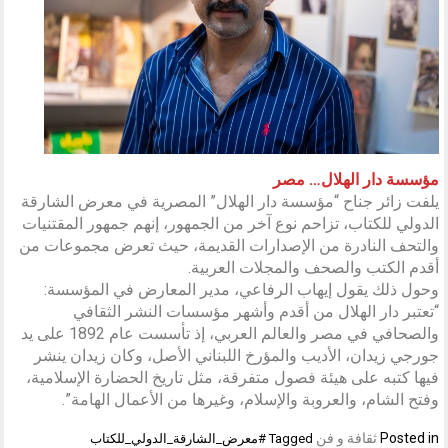
مؤسسة دار الهلال… مصر
يلفت زائر جناح “مؤسسة دار الهلال” المصرية في معرض الشارقة
الدولي للكتاب، تزاحم نوع آخر من الجمهور، إنهم جمهور المقتنيات
والتحف النادرة من الإصدارات القديمة، حيث تعرض مجموعات من
أقدم الكتب والصحف والمجلات العربية.
وحول ذلك يقول إيهاب الرفاعي، مدير المعارض في المؤسسة:
“تعتبر دار الهلال من أقدم وأشهر مؤسسات النشر الثقافي
والصحافي في مصر والعالم العربي، إذ تأسست عام 1892 على يد
جورجي زيدان، الأديب والمؤرخ اللبناني الأصل، وكان زيدان ينشر
فيها كتبه على هيئة فصول متفرقة، مثل تاريخ الحضارة الإسلامية،
وفتح الشام، والعروبة والإسلام، وغيرها من الأعمال الهامة”.
Posted in
ثقافة و فن
Tagged
#معرض_الشارقة_الدولي_للكتاب