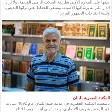
صفها على الملازم الأولى بطريقة السكب الرملي القديمة، ولا تزال
الدار ملتزمة برسالتها الأصيلة، وتسعى للحفاظ على تراثها النفيس،
وتلبية احتياجات الجمهور العربي”.
المكتبة العصرية.. لبنان
تأسست المكتبة العصرية في مدينة صيدا بلبنان عام 1892 على يد
عبد الرحمن شريف الأنصاري، وبعده تولى ابنه شريف افتتاح