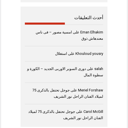
أحدث التعليقات
Eman Elhakim
على
امسية مصور – فى ناس
معندهاش ذوق
Khouloud yousry
على
استغلال
salah
على
دورى السوبر الاوربى الجديد – الكورة و
سطوة المال
Meriel Forshaw
على
جوجل تحتفل بالذكرى 75
لميلاد الفنان الراحل نور الشريف
Carol McGill
على
جوجل تحتفل بالذكرى 75 لميلاد
الفنان الراحل نور الشريف