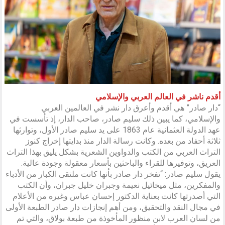
أقدم ناشر في العالم العربي والإسلامي
“دار صادر” هي أقدم وأعرق دار نشر في العالمين العربي
والإسلامي، كما يبين ذلك سليم صادر، صاحب الدار، إذ تأسست في
عهد الدولة العثمانية عام 1863 على يد سليم صادر الأول، وتوارثها
ثلاثة أحفاد من بعده. وكانت رسالة الدار منذ بدايتها إخراج كنوز
التراث العربي من الكتب والدواوين الشعرية بشكل يليق بهذا التراث
العريق، وتوفيرها للقراء والباحثين بأسعار معقولة وجودة عالية.
يقول سليم صادر: “تفخر دار صادر بأنها كانت ملتقى الكبار من الأدباء
والمفكرين، مثل ميخائيل نعيمة وجبران خليل جبران، وأن الكتب
التي أصدرتها كانت بعناية الدكتور إحسان عباس وغيره من الأعلام
في مجال النقد والتحقيق، ومن أهم إنجازات دار صادر الطبعة الأولى
من لسان العرب لابن منظور المأخوذة من طبعة بولاق، والتي تم