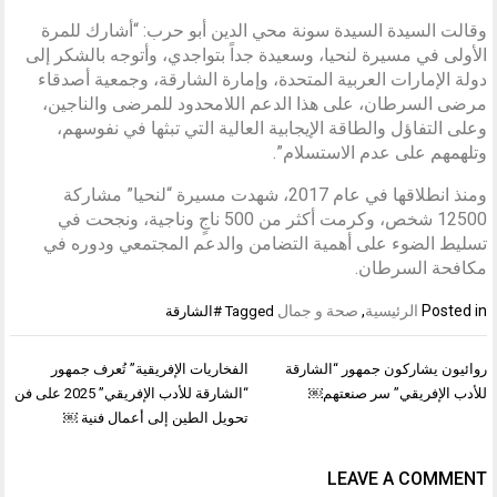
وقالت السيدة السيدة سونة محي الدين أبو حرب: “أشارك للمرة
الأولى في مسيرة لنحيا، وسعيدة جداً بتواجدي، وأتوجه بالشكر إلى
دولة الإمارات العربية المتحدة، وإمارة الشارقة، وجمعية أصدقاء
مرضى السرطان، على هذا الدعم اللامحدود للمرضى والناجين،
وعلى التفاؤل والطاقة الإيجابية العالية التي تبثها في نفوسهم،
وتلهمهم على عدم الاستسلام”.
ومنذ انطلاقها في عام 2017، شهدت مسيرة “لنحيا” مشاركة
12500 شخص، وكرمت أكثر من 500 ناجٍ وناجية، ونجحت في
تسليط الضوء على أهمية التضامن والدعم المجتمعي ودوره في
مكافحة السرطان.
Posted in
الرئيسية
,
صحة و جمال
Tagged
#الشارقة
تصفّح
روائيون يشاركون جمهور “الشارقة
الفخاريات الإفريقية” تُعرف جمهور
المقالات
للأدب الإفريقي” سر صنعتهم￼
“الشارقة للأدب الإفريقي” 2025 على فن
تحويل الطين إلى أعمال فنية ￼
LEAVE A COMMENT