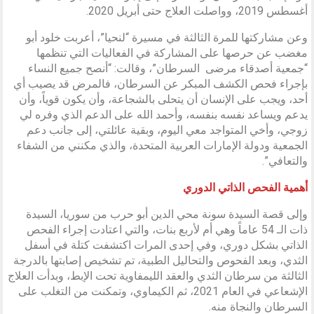
أغسطس 2019، وواصلت العلاج حتى أبريل 2020.
وعن مشاركتها للمرة الثالثة في مسيرة “لنحيا”، أعربت خلود أبو
مغضب عن حرصها على المشاركة في الفعاليات التي تنظمها
“جمعية أصدقاء مرضى السرطان”، وقالت: “أنصح جميع النساء
بإجراء فحص الكشف المبكر عن السرطان، فالمرض قد يصيب أي
أحد، ويجب على الإنسان أن يتحلى بالشجاعة، وأن يكون قوياً، وأن
يدعم ويساعد نفسه بنفسه، وأحمد الله على الدعم الذي وفره لي
زوجي، وأخي المتواجد معي اليوم، وبقية عائلتي، إلى جانب دعم
الجمعية ودولة الإمارات العربية المتحدة، والذي مكنني من الشفاء
والتعافي”.
أهمية الفحص الذاتي الدوري
وإلى قصة السيدة سونة محي الدين أبو حرب من سوريا، السيدة
ذات الـ 54 عاماً وهي أم لأربع بنات، والتي اعتادت إجراء الفحص
الذاتي بشكل دوري، وفي إحدى المرات اكتشفت كتلة في أسفل
الثدي، وبعد الفحوص والتحاليل الطبية، تم تشخيص إصابتها بالدرجة
الثالثة من سرطان الثدي والعقد الليمفاوية تحت الإبط، وبدأت العلاج
الإشعاعي في العام 2021، ثم الكيماوي، وتمكنت من التغلب على
السرطان والنجاة منه.