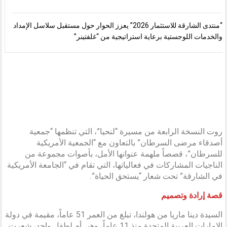
“منتدى الشارقة للاستثمار 2026” يعزز الحوار حول مستقبل سلاسل الإمداد
والخدمات اللوجستية برعاية استراتيجية من “غلفتينر”
روت النسخة الرابعة من مسيرة “لنحيا”، التي تنظمها “جمعية
أصدقاء مرضى السرطان” بالتعاون مع “الجمعية الأمريكية
للسرطان”، قصصاً ملهمة عنوانها الأمل، بأصوات مجموعة من
الناجيات المشاركات في فعالياتها، التي تقام في “الجامعة الأمريكية
في الشارقة” تحت شعار “يستحق الحياة”.
قصة إرادة وتصميم
السيدة دينا ماريا من هولندا، تبلغ من العمر 51 عاماً، مقيمة في دولة
الإمارات العربية المتحدة منذ 11 عاماً، وهي أم لطفل واحد، شعرت