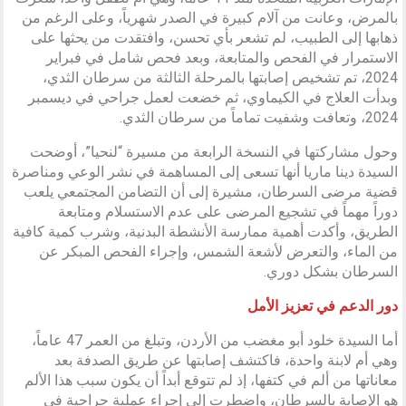
بالمرض، وعانت من آلام كبيرة في الصدر شهرياً، وعلى الرغم من
ذهابها إلى الطبيب، لم تشعر بأي تحسن، وافتقدت من يحثها على
الاستمرار في الفحص والمتابعة، وبعد فحص شامل في فبراير
2024، تم تشخيص إصابتها بالمرحلة الثالثة من سرطان الثدي،
وبدأت العلاج في الكيماوي، ثم خضعت لعمل جراحي في ديسمبر
2024، وتعافت وشفيت تماماً من سرطان الثدي.
وحول مشاركتها في النسخة الرابعة من مسيرة “لنحيا”، أوضحت
السيدة دينا ماريا أنها تسعى إلى المساهمة في نشر الوعي ومناصرة
قضية مرضى السرطان، مشيرة إلى أن التضامن المجتمعي يلعب
دوراً مهماً في تشجيع المرضى على عدم الاستسلام ومتابعة
الطريق، وأكدت أهمية ممارسة الأنشطة البدنية، وشرب كمية كافية
من الماء، والتعرض لأشعة الشمس، وإجراء الفحص المبكر عن
السرطان بشكل دوري.
دور الدعم في تعزيز الأمل
أما السيدة خلود أبو مغضب من الأردن، وتبلغ من العمر 47 عاماً،
وهي أم لابنة واحدة، فاكتشف إصابتها عن طريق الصدفة بعد
معاناتها من ألم في كتفها، إذ لم تتوقع أبداً أن يكون سبب هذا الألم
هو الإصابة بالسرطان، واضطرت إلى إجراء عملية جراحية في