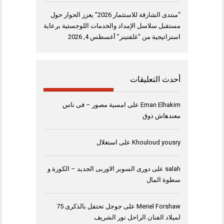
“منتدى الشارقة للاستثمار 2026” يعزز الحوار حول
مستقبل سلاسل الإمداد والخدمات اللوجستية برعاية
استراتيجية من “غلفتينر”
أغسطس 4, 2026
أحدث التعليقات
Eman Elhakim
على
امسية مصور – فى ناس
معندهاش ذوق
Khouloud yousry
على
استغلال
salah
على
دورى السوبر الاوربى الجديد – الكورة و
سطوة المال
Meriel Forshaw
على
جوجل تحتفل بالذكرى 75
لميلاد الفنان الراحل نور الشريف