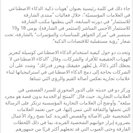
جاء ذلك في كلمة رئيسية بعنوان “هويات ذكية: الذكاء الاصطناعي
في العلامات المؤسسيّة”، خلال فعاليات “منتدى الشارقة
للاستثمار” في دورته السابعة، التي ينظمها مكتب الشارقة
للاستثمار الأجنبي المباشر (استثمر في الشارقة)، يومي 18 و19
سبتمبر في “مركز الجواهر للمناسبات والمؤتمرات” بالشارقة، تحت
شعار “رؤية مستقبلية للاقتصادات الذكية”.
وتحدث دو حول كيفية استخدام الذكاء الاصطناعي كوسيلة لتعزيز
الهويات الحقيقية للأفراد والشركات، وقال: “الذكاء الاصطناعي لا
يجعلك أكثر ذكاءً، بل يُظهر حقيقتك ويعزز قدراتك”. وشدد على أن
الشركات بحاجة إلى دمج الذكاء الاصطناعي في استراتيجياتها لبناء
علامات تجارية تعكس أصالة القيم والرؤى التي تتبناها.
وركز دو في حديثه على الدور المحوري للسرد القصصي في
العلامات التجارية، حيث قال: “المنتج أو الخدمة بدون قصة هو مجرد
سلعة”. وأوضح أن العلامات التجارية المؤسسية ترتكز على الرسالة
التي تحملها والثقافة التي تنمي إليها، في حين تعتمد العلامات
الشخصية على الأصالة والقصص الفريدة. كما نصح رواد الأعمال
بضرورة إبراز جوانبهم الشخصية الفريدة، بما في ذلك اللحظات
الفارقة وحتى العيوب التي قد تجعلهم أكثر قربًا من جمهورهم.