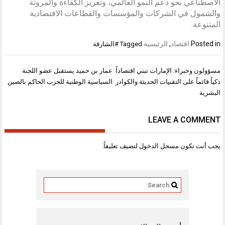
الاصطناعي نحو دعم النمو العالمي، وتعزيز الكفاءة والمرونة
والشمول في الشركات والمؤسسات والقطاعات الاقتصادية
المتنوعة.
Posted in
اقتصاد
,
الرئيسية
Tagged
#الشارقة
تصفّح
مسؤولون وخبراء: الإمارات تبني اقتصاداً
عمار بن حميد يستقبل عضو اللجنة
المقالات
ذكياً قائماً على التقنيات الحديثة والكوادر
السياسية الوطنية للحزب الحاكم بالصين
البشرية
LEAVE A COMMENT
يجب أنت تكون
مسجل الدخول
لتضيف تعليقاً.