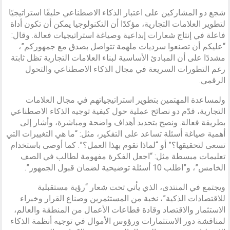
شجع دو المشاركين على اعتبار الذكاء الاصطناعي حليفًا استراتيجيًا
لتطوير العلامات التجارية، مؤكدًا أن التكنولوجيا يمكن أن تكون أداة
فاعلة في إنتاج شعارات إبداعية وصياغة استراتيجيات فعالة. وقال:
“عليكم أن تصنعوا سرديات ملهمة تتواصل بصدق مع جمهوركم”،
مشددًا على أن المبادئ الأساسية لبناء العلامات التجارية تظل ثابتة
رغم التطورات السريعة في مجال الذكاء الاصطناعي والتحول
الرقمي.
ولمساعدة المهتمين بتطوير استراتيجياتهم في مجال العلامات
التجارية، قدّم دو نصائح عملية حول كيفية توجيه الذكاء الاصطناعي
بطريقة فعالة. ونصح بتحديد أهداف واضحة ومباشرة، وأشار إلى
أهمية صياغة أسئلة تساعد على التفكير، مثل: “ما هي التغييرات التي
تسعى لتحقيقها؟” أو “لماذا تقوم بهذا العمل؟”. كما أوصى باستخدام
تعليمات مبسطة مثل: “اجعل الفكرة مفهومة لطالب في الصف
الخامس”، و”اطلب 10 أسئلة توضيحية لضمان قبول الجمهور”.
ويجتمع في المنتدى، الذي يأتي تحت شعار “رؤية مستقبلية
للاقتصادات الذكية”، نخبة من المستثمرين وصناع القرار وخبراء
الاستثمار والاقتصاد وقادة قطاعات الأعمال من المنطقة والعالم،
لمناقشة دور الاستثمارات ورؤوس الأموال في توجيه أنظمة الذكاء