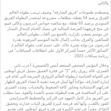
والثاني.
وتصطدم طموحات “فريق الشارقة” وصيف ترتيب بطولة العالم
للفرق برصيد 54 نقطة، بتطلعات مشروعة لمتصدر البطولة الفريق
السويدي برصيد 65 نقطة، مع سائقيه جوناس اندرسون وكالي فيبو،
في منح فريقهما الفرصة المثالية في مسك الختام لإسدال الستار
عن موسم يصعب تكراره، بالجمع بين ألقاب بطولتي العالم
للسائقين والفرق، بجانب إكمال ثلاثية الموسم المرهونة بقدرة
اندرسون من بوابة بحيرة خالد، على حسم لقب بطولة العالم لـ
“السائق الأكثر حصداً للمركز الأول على انطلاقات السباقات” في
رزنامة سباقات 2023.
وخلال المؤتمر الصحفي المنعقد أمس (الخميس)، أعرب ثاني
القمزي، قائد زورق رقم “2” عن فخره العميق بتمثيل فريق أبوظبي
في الجولة الختامية لـبطولة العالم للزوارق السريعة التي تُقام في
إمارة الشارقة، مؤكداً أنها تُمثل فرصة ذهبية لأعضاء الفريق لإظهار
قدراتهم الاستثنائية وتجاوز كافة الضغوط والتحديات. وشدد القمزي
على أن المنافسة في هذه البطولة تتسم بالشدة والقوة، مما يتطلب
من الفريق بذل كامل الجهود في التركيز والتخطيط الاستراتيجي
للفوز باللقب، وأنها تُعد فرصة كبيرة للفريق لإثبات جدارته وتحقيق
النجاح، معبراً عن ثقته الكبيرة في قدرة فريق أبوظبي على تقديم