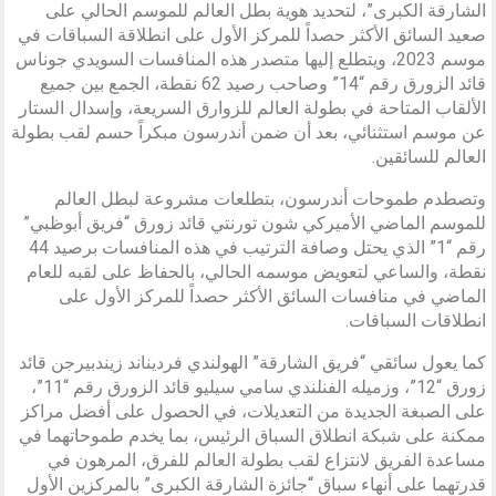
الشارقة الكبرى”، لتحديد هوية بطل العالم للموسم الحالي على
صعيد السائق الأكثر حصداً للمركز الأول على انطلاقة السباقات في
موسم 2023، ويتطلع إليها متصدر هذه المنافسات السويدي جوناس
قائد الزورق رقم “14” وصاحب رصيد 62 نقطة، الجمع بين جميع
الألقاب المتاحة في بطولة العالم للزوارق السريعة، وإسدال الستار
عن موسم استثنائي، بعد أن ضمن أندرسون مبكراً حسم لقب بطولة
العالم للسائقين.
وتصطدم طموحات أندرسون، بتطلعات مشروعة لبطل العالم
للموسم الماضي الأميركي شون تورنتي قائد زورق “فريق أبوظبي”
رقم “1” الذي يحتل وصافة الترتيب في هذه المنافسات برصيد 44
نقطة، والساعي لتعويض موسمه الحالي، بالحفاظ على لقبه للعام
الماضي في منافسات السائق الأكثر حصداً للمركز الأول على
انطلاقات السباقات.
كما يعول سائقي “فريق الشارقة” الهولندي فرديناند زيندبيرجن قائد
زورق “12”، وزميله الفنلندي سامي سيليو قائد الزورق رقم “11”،
على الصبغة الجديدة من التعديلات، في الحصول على أفضل مراكز
ممكنة على شبكة انطلاق السباق الرئيس، بما يخدم طموحاتهما في
مساعدة الفريق لانتزاع لقب بطولة العالم للفرق، المرهون في
قدرتهما على أنهاء سباق “جائزة الشارقة الكبرى” بالمركزين الأول