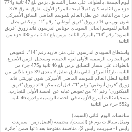
ليوم الجمعة، بالطواف على مسار التسابق، بزمن بلغ 47 ثانية و774
جزء من الثانية، كان كفيلاً لمنحه المركز الأول، بفارق بفارق 378
جزء من الثانية، عن بطل العالم للموسم الماضي السائق الأميركي
شون تورينتي قائد زورق “فريق أبوظبي” رقم “1”، وليكتفي بطل
العالم للموسم الحالي السويدي جوناس اندرسون قائد زورق “فريق
السويد” رقم “14” بالمركز الثالث بزمن بلغ 47 ثانية و385 جزء من
الثانية.
واستطاع السويدي اندرسون على متن قاربه رقم “14”، التعويض
في التجارب الرسمية الأولى ليوم الجمعة، وتسجيل الزمن الأسرع،
بالطواف على مسار التسابق بزمن بلغ 46 ثانية و475 جزء من
الثانية، تاركاً المركز الثاني بفارق ضئيل لا يتعدى 39 جزء بالألف من
الثانية لبطل العالم للموسم الماضي الأميركي شون تورينتي قائد
زورق “فريق أبوظبي” رقم “1”، قبل أن يتمكن قائد زورق “فريق
الفيكتوري” رقم “4” من تعويض غيابه عن الحصة الأولى للتجارب،
بتسجيله ثالث أسرع الأزمنة في الحصة الرسمية وقدره 46 ثانية
و552 جزء من الثانية
منافسات اليوم الثاني (السبت)
وتمثل سباقات يوم غدٍ (السبت)، مجتمعة (أفضل زمن- سبرينت
رايس 1- سبرينت رايس 2)، منافسة مفتوحة بحد ذاتها ضمن “جائزة