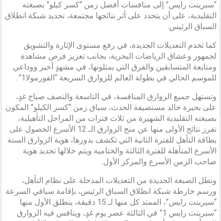
“سبرينت رايس” إلى منافسات أفضل زمن “كسر كيلو” بصبغته
التقليدية، على أن يتحدد على أثر نتائجها مجتمعة، تحديد شبكة انطلاق
السباق الرئيس.
كما تخدم التعديلات الجديدة، في رفع مستوى الإثارة والتشويق
لجمهور وعشاق الرياضات البحرية، بجانب تعزيز فرص مشاهدة
ومتابعة المتسابقين والفرق التي يمثلونها، في مشهدٍ أخير ووداعي
للموسم الحالي في بطولة العالم للزوارق السريعة “الفورمولا1”.
وتستهل جميع الزوارق المنافسة، في التاسعة والنصف صباح غدٍ،
على بحيرة خالد مستضيفة الحدث، سباق زمن “كسر الكيلو” المكون
بصبغته التقليدية الشهيرة من ثلاث فترات من المراحل التأهيلية،
تفرز نتائج الأولى منها عن منح الزوارق الـ 12 الأسرع الحصول على
بطاقة التأهل للفترة الثانية التي تكشف بدورها، هوية الزوارق الستة
الأسرع المتأهلة للفترة الثالثة والختامية ويتم خلالها تحديد هوية
صاحب الزمن الأسرع والمركز الأول.
وتطل الصبغة الجديدة من التعديلات المدخلة على نظام التأهل،
ورسم خارطة شبكة انطلاق السباق الرئيس، بإقامة سباقي السرعة
“سبرينت رايس”، الممتد كل منها لـ 15 دقيقة، ينطلق الأول منها
“سبرينت رايس 1” في الثالثة عصر يوم غدٍ، وينافس فيه الزوارق