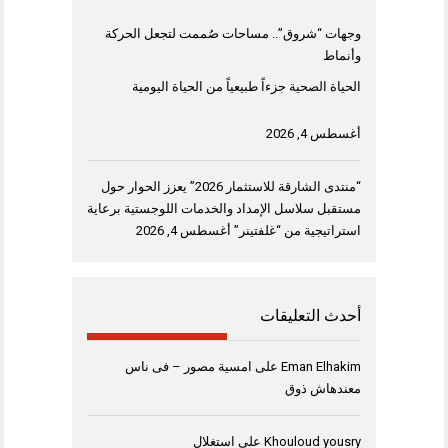
وجهات “شروق”.. مساحات صُممت لتجعل الحركة
وأنماط
الحياة الصحية جزءاً طبيعياً من الحياة اليومية
أغسطس 4, 2026
“منتدى الشارقة للاستثمار 2026” يعزز الحوار حول
مستقبل سلاسل الإمداد والخدمات اللوجستية برعاية
استراتيجية من “غلفتينر”
أغسطس 4, 2026
أحدث التعليقات
Eman Elhakim
على
امسية مصور – فى ناس
معندهاش ذوق
Khouloud yousry
على
استغلال