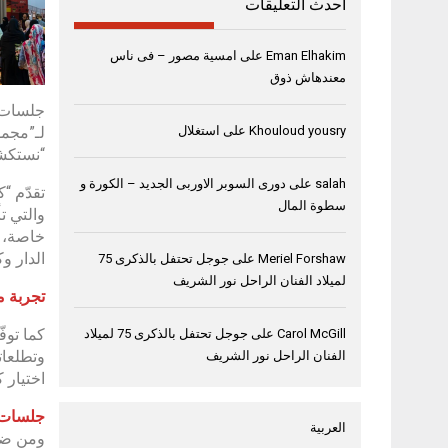
أحدث التعليقات
Eman Elhakim
على
امسية مصور – فى ناس
معندهاش ذوق
جلسات ت
Khouloud yousry
على
استغلال
“نستكش
salah
على
دورى السوبر الاوربى الجديد – الكورة و
تقدّم “
سطوة المال
والتي ت
خاصة، و
الدار وك
Meriel Forshaw
على
جوجل تحتفل بالذكرى 75
لميلاد الفنان الراحل نور الشريف
تجربة م
كما توف
Carol McGill
على
جوجل تحتفل بالذكرى 75 لميلاد
وتطلعات
الفنان الراحل نور الشريف
اختيار 
جلسات 
العربية
ومن ضمن