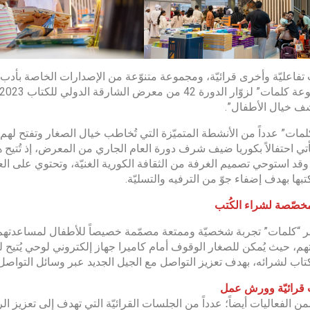
فاعليّة وأخرى قرائيّة، ومجموعة متنوّعة من الإصدارات الخاصة بأدب الأ
ف خيال الأطفال”.
كلمات” عدداً من الأنشطة المتميّزة التي تُخاطب خيال الصغار وتفتح لهم
أتي احتفالاً بكوريا ضيف شرف دورة العام الجاري من المعرض، إذ تُتيح هذ
قد استوحي تصميم الغرفة من الثقافة الكورية الغنيّة، وتحتوي على ال
تبها بهدف إضفاء جوّ من الترفيه والتسليّة.
خصّصة لشراء الكُتب
ّر “كلمات” تجربة شخصيّة وممتعة مصمّمة خصيصاً للأطفال لمساعدتهم
هم، حيث يُمكن للصغار الوقوف أمام كاميرا جهاز إلكتروني لوحي يُتيح ل
كتاب لشرائه، بهدف تعزيز التواصل مع الجيل الجديد عبر وسائل التواصل
قرائيّة وورش عمل
 الفعاليات أيضاً؛ عدداً من الجلسات القرائيّة التي تهدف إلى تعزيز ال