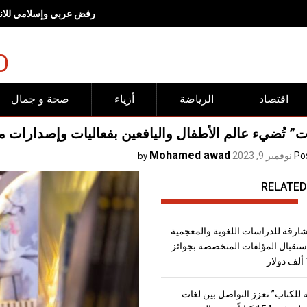
رفض عربي وإسلامي للانته
O
اقتصاد
الرياضة
أزياء
صحة و جمال
” تُضيء عالم الأطفال واليافعين بفعاليات وإصدارات متميّ
Mohamed awad
Po
نوفمبر 9, 2023
by
RELATED
شارقة للدراسات اللغوية والمعجمية
تقبال المؤلفات المتخصصة بجوائز
 للكتاب” تعزز التواصل بين لغات