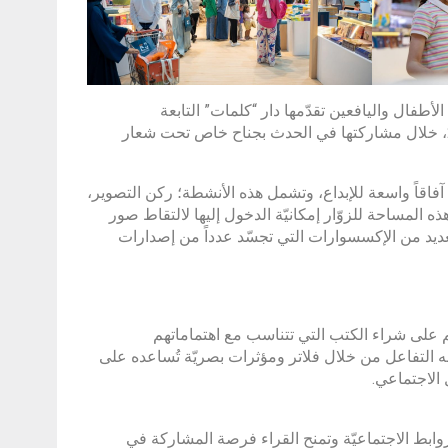
طفال واليافعين تقدّمها دار “كلمات” التابعة
لـ”مجموعة كلمات” لزوّار الدورة 42 من معرض الشارقة الدولي للكتاب 2023، خلال مشاركتها في الحدث بجناح خاص تحت شعار
 آفاقاً واسعة للإبداع، وتشمل هذه الأنشطة؛ ركن التصوير،
ه المساحة للزوّار إمكانيّة الدخول إليها لالتقاط صور
عديد من الإكسسوارات التي تجسّد عدداً من إصدارات
 على شراء الكتب التي تتناسب مع اهتماماتهم
ه التفاعل من خلال فلاتر ومؤثرات بصريّة تُساعده على
 الاجتماعي.
روابط الاجتماعيّة وتمنح القراء فرصة المشاركة في