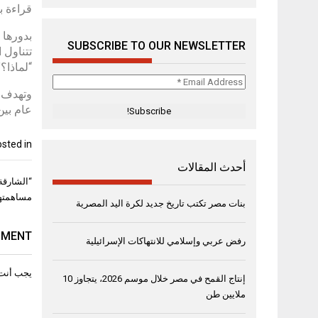
قراءة ب
بدورها 
SUBSCRIBE TO OUR NEWSLETTER
تتناول 
“لماذا؟
Email
Address
عام بين
*
sted in
أحدث المقالات
تصفّح
“الشارقة
المقال
مساهمتها
بنات مصر تكتب تاريخ جديد لكرة اليد المصرية
MMENT
رفض عربي وإسلامي للانتهاكات الإسرائيلية
يجب أنت
إنتاج القمح في مصر خلال موسم 2026، يتجاوز 10
ملايين طن