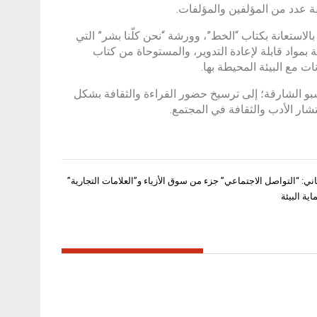
ة عدد من المؤلفين والمؤلفات.
لاستعانة بكتاب “الخط”، وورشة “نحن كلّنا بشر” التي
بمواد قابلة لإعادة التدوير، والمستوحاة من كتاب
ت مع البيئة المحيطة بها.
 جناحها الذي يقع في القاعة رقم 4 في مركز إكسبو الشارقة؛ إلى ترسيخ حضور القراءة والثقافة بشكل
شار الأدب والثقافة في المجتمع.
ي: “التواصل الاجتماعي” جزء من سوق الأزياء و”العلامات التجارية”
ة البيئة