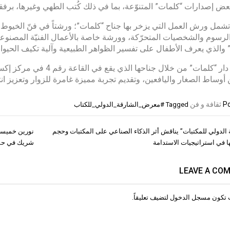
عض إصدارات “كلمات” المتنوّعة، بما في ذلك كُتب الطهي وغيرها، برفق
تشمل ورش العمل التي يزخر بها جناح “كلمات”؛ ورشتاً في فنّ الخيوط با
الرسوم والشخصيات المتحرّكة، وورشة خاصة بالأعمال الفنيّة المصنوعة 
” والذي يعرف الأطفال على تفسير الظواهر الطبيعية وآلية تكيف الحيوانا
وتهدف دار “كلمات” من خلال
 أوساط الصغار واليافعين، وتقديم تجربة مميزة غامرة للزوار وتعزيز انت
Po
ثقافة و فن
Tagged
#معرض_الشارقة_الدولي_للكتاب
 الدولي للمكتبات” يناقش أثر الذكاء الصناعي على المكتبات وحجم
نورين خميسان
ات
 في استراتيجيات الاستدامة
شريك في حماي
LEAVE A CO
 تكون
مسجل الدخول
لتضيف تعليقاً.