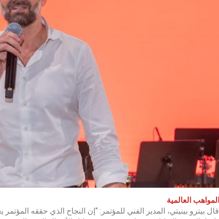
لمواهب العالمية
قال بيترو بينيتي، المدير الفني للمؤتمر: “إن النجاح الذي حققه المؤتم