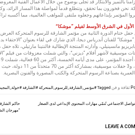
زامنا بالتميز والابتكار قد تجلى بوضوح من خلال الأعمال الفنية المع
ة. نحن فخورون بما تحقق، ونتطلع قدماً لمواصلة هذا المسار الرائد، وكل
روا المؤتمر بإبداعاتهم وجعلوه ملتقى للمواهب العالمية، مما أكسبه ثراءً ث
لأول في الشرق الأوسط لفيلم “موشكا”
فل ختام الدورة الثانية من مؤتمر الشارقة للرسوم المتحركة العرض
بريزيو مانسينيلي، وأدارته المنتجة الإيطالية فالنتينا مارتيلي، تلاه
 موسيقية لأشهر أفلام “ديزني”، والتي شملت معزوفات من فيلم “الأ
تفاعلية، و3 حفلات موسي
العمرية بصناعة الرسوم المتحركة والكتب المصورة والفنون البصرية.
Po
ثقافة و فن
Tagged
#مؤتمر_الشارقة_للرسوم_المتحركة #الشارقة #خولة_المجين
تواصل الاجتماعي تُنمّي مهارات المحتوى الإبداعي لدى الصغار
ات
“مهرجان الش
LEAVE A CO