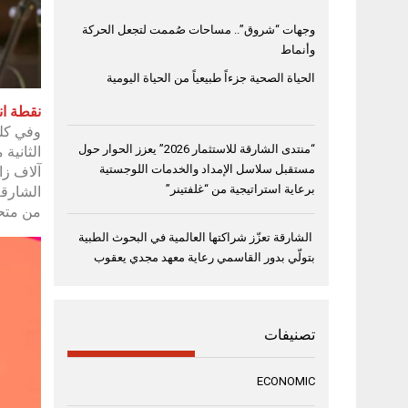
وجهات “شروق”.. مساحات صُممت لتجعل الحركة
وأنماط
الحياة الصحية جزءاً طبيعياً من الحياة اليومية
نقطة ان
وفي كلم
“منتدى الشارقة للاستثمار 2026” يعزز الحوار حول
مستقبل سلاسل الإمداد والخدمات اللوجستية
آلاف زا
برعاية استراتيجية من “غلفتينر”
الشارقة
من متحد
الشارقة تعزّز شراكتها العالمية في البحوث الطبية
بتولّي بدور القاسمي رعاية معهد مجدي يعقوب
تصنيفات
ECONOMIC