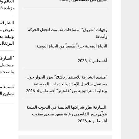
بزيادة 56%
الشارقة
وجهات “شروق”.. مساحات صُممت لتجعل الحركة
وثيقة مع
وأنماط
البرتغال
الحياة الصحية جزءاً طبيعياً من الحياة اليومية
أغسطس 4, 2026
مستقبل “
والصحة و
“منتدى الشارقة للاستثمار 2026” يعزز الحوار حول
مستقبل سلاسل الإمداد والخدمات اللوجستية
نستمد من
برعاية استراتيجية من “غلفتينر”
أغسطس 4, 2026
تمكين ال
الشارقة تعزّز شراكتها العالمية في البحوث الطبية
بتولّي بدور القاسمي رعاية معهد مجدي يعقوب
أغسطس 4, 2026