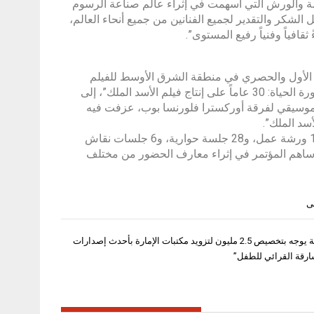
روضة والورش التي أسهمت في إثراء عالم صناعة الرسوم
 الشكر والتقدير لجميع الفنانين من جميع أنحاء العالم،
قافياً وفنياً رفيع المستوى”.
 الأول والحصري في منطقة الشرق الأوسط للفيلم
القصير “موشكا” للفنان أندرياس ديجا، الذي شارك في لقاء بعنوان “الاحتفاء بدورة الحياة: 30 عاماً على إنتاج فيلم الأسد الملك”، إلى
 حفل موسيقي لفرقة أوركسترا فلورنسا بوب، عزفت فيه
سد الملك”.
وضمت أجندة المؤتمر، على مدى أيامه الخمسة، أكثر من 60 فعالية، شملت 19 ورشة عمل، و28 جلسة حوارية، و6 جلسات نقاش
قية، بمشاركة أكثر من 70 متحدثاً من 11 دولة، حيث ساهم المؤتمر في إثراء معارف الحضور من مختلف
ى
حاكم الشارقة يوجه بتخصيص 2.5 مليون لتزويد مكتبات الإمارة بأحدث إصدارات
ارقة القرائي للطفل”