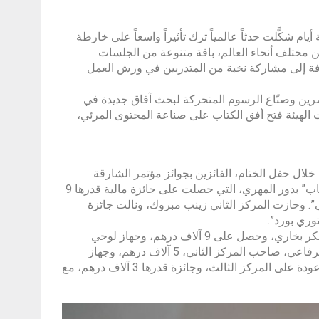
م شكَّلت حدثاً عالمياً ترك تأثيراً واسعاً على خارطة
نطقة، حيث استقطب المؤتمر أكثر من 8 آلاف زائر من مختلف أنحاء العالم، باقة متنوعة من الجلسات
افة إلى مشاركة نخبة من المتدربين في ورش العمل
اشرين وصنّاع الرسوم المتحركة لبحث آفاق جديدة في
ت الهيئة فتح أفق الكتاب على صناعة المحتوى المرئي،
خلال حفل الختام، الفائزين بجوائز مؤتمر الشارقة
للرسوم المتحركة، حيث فازت بالمركز الأول من جائزة “الإعلان الترويجي للكتاب” بدور المهري، التي حصلت على جائزة مالية قدرها 9
. وحازت المركز الثاني زينب مبروك، ونالت جائزة
كما كرّم العامري الفائزين بجائزة “اعرض مشروعك”، إذ حصد المركز الأول بوبكر بخاري، وحصل على 9 آلاف درهم، وجهاز لوحي
للرسم من “واكوم”، ورخصة برنامج “تون بوم هارموني”، بينما نال عبد العزيز الرفاعي، صاحب المركز الثاني، 5 آلاف درهم، وجهاز
لوحي للرسم من “واكوم”، ورخصة لبرنامج “ستوري بورد”. وأخيراً حصلت رغد عودة على المركز الثالث، وجائزة قدرها 3 آلاف درهم، مع