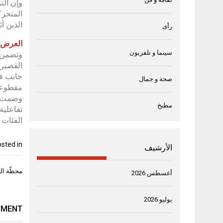
وإن الت
المتحرك
الذين أث
رأى
العرض ا
سينما و تلفزيون
وتضمن ح
جانب فا
صحة و جمال
مقطوعات
مطبخ
الفئات 
sted in
الأرشيف
تصفّح
محطّة ال
أغسطس 2026
المقال
يوليو 2026
MMENT