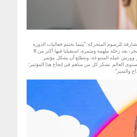
شارقة للرسوم المتحركة: “بينما نختتم فعاليات الدورة
الثانية من مؤتمر الشارقة للرسوم المتحركة، يغمرنا شعور عميق بالاعتزاز والفخر، بعد رحلة ملهمة ومثمرة، استقبلنا فيها أكثر من 8
تمر وورش عمله المتنوعة، ونتطلع أن يشكل مؤتمر
وى العالم. نشكر كل من ساهم في إنجاح هذا المؤتمر؛
ع والتميز”.