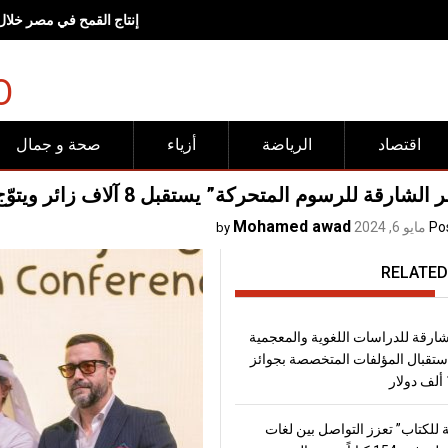
إنتاج القمح في مصر خلال موسم 2026، يتجاوز
O
اقتصاد
الرياضة
أزياء
صحة و جمال
رقة للرسوم المتحركة” يستقبل 8 آلاف زائر ويتوّج الفائزين بجوائز دورته الثانية
Mohamed awad
Po
مايو 6, 2024
by
RELATED
شارقة للدراسات اللغوية والمعجمية
تقبال المؤلفات المتخصصة بجوائز
 للكتاب” تعزز التواصل بين لغات