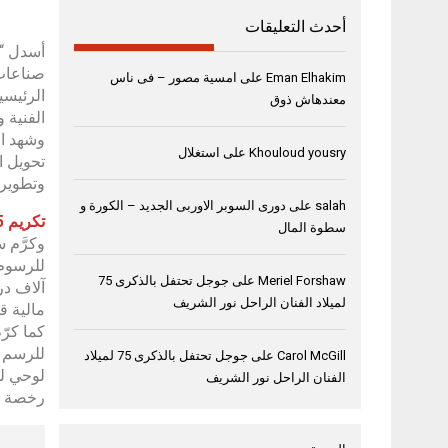
أحدث التعليقات
أسدل “م
Eman Elhakim
على
امسية مصور – فى ناس
الرئيسي
معندهاش ذوق
الفنية و
وشهد ال
Khouloud yousry
على
استغلال
تحويل ا
وتطوير 
salah
على
دورى السوبر الاوربى الجديد – الكورة و
تكريم 5 فائزين بجوائز المؤتمر
سطوة المال
وكرَّم 
Meriel Forshaw
على
جوجل تحتفل بالذكرى 75
آلاف در
لميلاد الفنان الراحل نور الشريف
مالية قدرها 5 آلاف درهم، وجهاز لوحي للرسم من و
Carol McGill
على
جوجل تحتفل بالذكرى 75 لميلاد
الفنان الراحل نور الشريف
رخصة بر