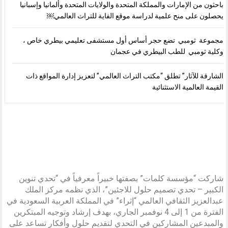
باحثون من الإمارات والمملكة المتحدة والولايات المتحدة وألمانيا وإسبانيا
يحصلون على منح علمية لدراسة موقع الفاية للتراث العالمي￼
مجموعة ثومبي تضع حجر أساس أول مستشفى تعليمي بيطري خاص ،
وكلية ثومبي للطب البيطري في عجمان
الشارقة للآثار” تطلق “مكتب التراث العالمي” لتعزيز إدارة المواقع ذات
القيمة العالمية الاستثنائية
شاركت “مؤسسة كلمات” بصفتها خبيراً معرفياً في “تحدي تنوين
الكبير – تحدي تصميم حلول للاجئين”، الذي نظمه مركز الملك
عبدالعزيز الثقافي العالمي “إثراء” في المملكة العربية السعودية في
الفترة من 1 إلى 4 نوفمبر الجاري، بهدف إرشاد وتوجيه المبتكرين
والمبدعين المشاركين في التحدي لتقديم حلول وأفكار تساعد على