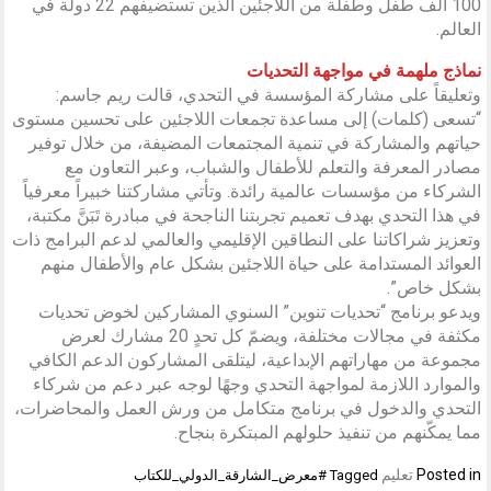
100 ألف طفل وطفلة من اللاجئين الذين تستضيفهم 22 دولة في
العالم.
نماذج ملهمة في مواجهة التحديات
وتعليقاً على مشاركة المؤسسة في التحدي، قالت ريم جاسم:
“تسعى (كلمات) إلى مساعدة تجمعات اللاجئين على تحسين مستوى
حياتهم والمشاركة في تنمية المجتمعات المضيفة، من خلال توفير
مصادر المعرفة والتعلم للأطفال والشباب، وعبر التعاون مع
الشركاء من مؤسسات عالمية رائدة. وتأتي مشاركتنا خبيراً معرفياً
في هذا التحدي بهدف تعميم تجربتنا الناجحة في مبادرة تَبَنَّ مكتبة،
وتعزيز شراكاتنا على النطاقين الإقليمي والعالمي لدعم البرامج ذات
العوائد المستدامة على حياة اللاجئين بشكل عام والأطفال منهم
بشكل خاص”.
ويدعو برنامج “تحديات تنوين” السنوي المشاركين لخوض تحديات
مكثفة في مجالات مختلفة، ويضمّ كل تحدٍ 20 مشارك لعرض
مجموعة من مهاراتهم الإبداعية، ليتلقى المشاركون الدعم الكافي
والموارد اللازمة لمواجهة التحدي وجهًا لوجه عبر دعم من شركاء
التحدي والدخول في برنامج متكامل من ورش العمل والمحاضرات،
مما يمكّنهم من تنفيذ حلولهم المبتكرة بنجاح.
Posted in
تعليم
Tagged
#معرض_الشارقة_الدولي_للكتاب