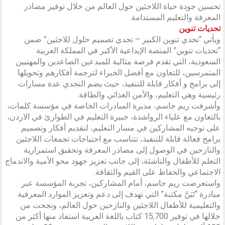
تحسين جودة حياة اللاجئين حول العالم من خلال توفير مصادر
المعرفة والتعليم المستدامة.
تحديات تنوين
ويأتي “تحدي تنوين الكبير – تحدي تصميم حلول للاجئين” ضمن
“تحديات تنوين” المنصة الإبداعية الأكبر في المملكة العربية
السعودية، التي تقدم فرصة مثالية للمبدعين الصاعدين والمهنيين
المتمرسين، للتعاون مع أفضل الخبراء لترجمة أفكارهم وتحويلها
إلى برامج و أفكار قابلة للتنفيذ، حيث يضم التحدي عدة مسارات
رئيسية وهي التعليم، والأمن الغذائي والطاقة.
وأشرفت ريم جاسم، مديرة المبادرات الخاصة في مؤسسة كلمات،
بالتعاون مع علياء الرواشدة، خبيرة التعليم في الطوارئ في الاردن،
على توجيه المشاركين في مسار التعليم، لتقديم أفكار وتصميم
برامج فعالة قابلة للتنفيذ، تتناسب مع احتياجات تجمعات اللاجئين
والنازحين في الوصول إلى مصادر المعرفة وتحقيق استمرارية
التعلم للأطفال والناشئة، إلى جانب تعزيز جهود محو الأمية والاندماج
الاجتماعي والحفاظ على القيم والثقافة.
واستعرضت ريم جاسم، أمام المشاركين، تجربة المؤسسة عبر
مبادرة “تَبَنَّ مكتبة” التي تهدف إلى دعم وتعزيز الموارد المعرفية
والتعليمية للأطفال اللاجئين والنازحين حول العالم، ونجحت من
خلالها في توفير 15,700 كتاب باللغة العربية استفاد منها أكثر من