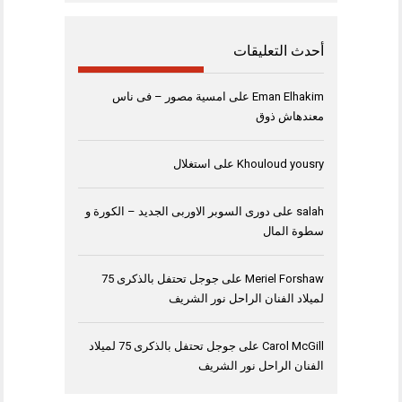
أحدث التعليقات
Eman Elhakim
على
امسية مصور – فى ناس
معندهاش ذوق
Khouloud yousry
على
استغلال
salah
على
دورى السوبر الاوربى الجديد – الكورة و
سطوة المال
Meriel Forshaw
على
جوجل تحتفل بالذكرى 75
لميلاد الفنان الراحل نور الشريف
Carol McGill
على
جوجل تحتفل بالذكرى 75 لميلاد
الفنان الراحل نور الشريف