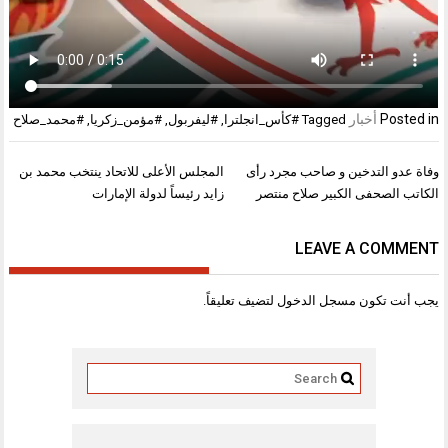
Posted in
أخبار
Tagged
#كأس_انجلترا
,
#ليفربول
,
#مؤمن_زكريا
,
#محمد_صلاح
تصفّح
وفاة عدو التدخين و صاحب مجرد رأى
المجلس الأعلى للاتحاد ينتخب محمد بن
المقالات
الكاتب الصحفى الكبير صلاح منتصر
زايد رئيساً لدولة الإمارات
LEAVE A COMMENT
يجب أنت تكون
مسجل الدخول
لتضيف تعليقاً.