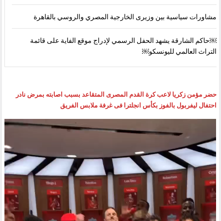
مشاورات سياسية بين وزيرى الخارجية المصري والروسي بالقاهرة
￼حاكم الشارقة يشهد الحفل الرسمي لإدراج موقع الفاية على قائمة
التراث العالمي لليونسكو￼
حضر مؤمن زكريا لاعب كرة القدم المصرى المتقاعد بسبب اصابته بمرض نادر
احتفال ليفربول بالفوز بكأس انجلترا فى غرفة ملابس الفريق