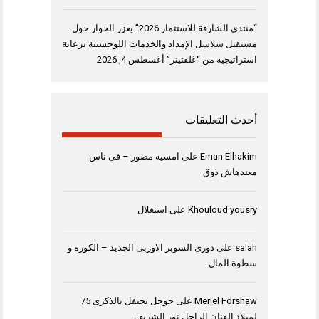
“منتدى الشارقة للاستثمار 2026” يعزز الحوار حول
مستقبل سلاسل الإمداد والخدمات اللوجستية برعاية
استراتيجية من “غلفتينر”
أغسطس 4, 2026
أحدث التعليقات
Eman Elhakim
على
امسية مصور – فى ناس
معندهاش ذوق
Khouloud yousry
على
استغلال
salah
على
دورى السوبر الاوربى الجديد – الكورة و
سطوة المال
Meriel Forshaw
على
جوجل تحتفل بالذكرى 75
لميلاد الفنان الراحل نور الشريف