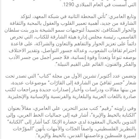
التي أُسست في العام الميلادي 1290.
وتابع العامري: “تأتي المحطة الثانية في شبكة المعهد، لتؤكد
الشارقة من جديد، أهمية تعمير القلوب والعقول بالمحبة والثقافة
والحوار المتكافئ، تجسيداً لتوجيهات سمو الشيخة بدور بنت سلطان
القاسمي، رئيسة مجلس إدارة هيئة الشارقة للكتاب، التي تحرص
دائماً على تعزيز الحوار والتفاهم والتعاون والشراكة، على قاعدة
احترام ثقافات الشعوب، وعدالة جسور التواصل، وتقدير الاختلاف
بوصفه تنوعاً وتعدداً وقوة إنسانية، فلا جسر أجمل من جسر الأدب
والفكر والفنون، القائم على القيم النبيلة”.
وتضمن عدد أكتوبر/ تشرين الأول من مجلة “كتاب” التي تصدر تحت
شعار “جسر ثقافيّ من الشارقة إلى القارّات” موضوعات عديدة،
من بينها مقالات ودراسات وأخبار إصدارات جديدة ومراجعات لكتب
صادرة باللغات العربية والبلغارية والفرنسية والإسبانية والإنجليزية.
وفي زاويته “رقيم” كتب مدير التحرير، علي العامري، مقالاً بعنوان
“الكتابة بالخيط والإبرة”، أشار فيه إلى جماليات الخط العربي، وإلى
التدوين بالحبال المعقودة لدى حضارة الإنكا. كما أشار إلى “الكتابة”
بالتطريز الفلسطيني، واصفاً الجدّات والأمهات بأنهن “المؤرِّخات
لسيرةِ فلسطينَ وعاصمتها القدس، بالخيط والإبرة”.