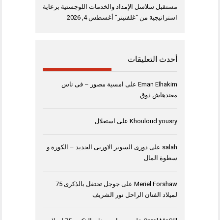
مستقبل سلاسل الإمداد والخدمات اللوجستية برعاية
استراتيجية من “غلفتينر”
أغسطس 4, 2026
أحدث التعليقات
Eman Elhakim
على
امسية مصور – فى ناس
معندهاش ذوق
Khouloud yousry
على
استغلال
salah
على
دورى السوبر الاوربى الجديد – الكورة و
سطوة المال
Meriel Forshaw
على
جوجل تحتفل بالذكرى 75
لميلاد الفنان الراحل نور الشريف