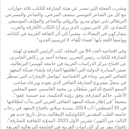
ونشرت المجلة التي تصدر عن هيئة الشارقة للكتاب ثلاثة حوارات
مع كل من الشاعر التونسي منصف المزغني، والشاعر والمسرحي
البرتغالي تابي جواو بيدرو، والروائي والشاعر والمؤلف الموسيقي
التشادي، كار كاس سون، الذي يرى أنّ الكتّاب الأفارقة والعرب
يتشاركون في النضالات، مشيراً إلى أثر الثقافة العربية في كتاباته،
وواصفاً اللغة بأنها “فضاء للّقاء، لا لترسيم الحدود”.
وفي افتتاحية العدد 84 من المجلة، كتب الرئيس التنفيذي لهيئة
الشارقة للكتاب، رئيس التحرير، سعادة أحمد بن ركاض العامري،
عن افتتاح مركز الدراسات العربية في جامعة كويمبرا البرتغالية،
ضمن المبادرة الدولية التي أطلقتها الشارقة بإنشاء شبكة المعهد
الثقافي العربي. وجاء في الافتتاحية “تتواصل الإنجازات التي تسطّر
في سجلّ مشروع الشارقة الثقافي الذي يقوده ويرعاه صاحب
السمو الشيخ الدكتور سلطان بن محمد القاسمي عضو المجلس
الأعلى، حاكم الشارقة، وفق رؤيته الحكيمة، منذ خمسة عقود”،
مضيفاً “في إطار شبكة المعهد الثقافي العربي التي بدأت انطلاقتها
في 30 أغسطس/ آب 2024، بمدينة ميلانو، بافتتاح المعهد في رحاب
جامعة القلب المقدس الكاثوليكية الإيطالية، يدخل تاريخ جديد هو
الثالث من أكتوبر/ تشرين الأول 2025، المدوّنة الثقافية للشارقة”،
بافتتاح مقر مركز الدراسات العربية في الجامعة البرتغالية العريقة