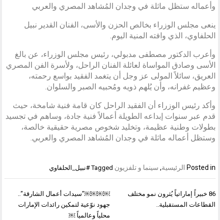
وأعماله ستظل ماثلة في وجدان المُشاهد المصري والعربي
ينعى مجلس الوزراء بخالص الحزن والأسى، الفنان القدير نبيل
الحلفاوي، الذي وافته المنية اليوم.
وأعرب الدكتور مصطفى مدبولي، رئيس مجلس الوزراء، عن بالغ
الأسى وصادق المواساة لعائلة الفنان الراحل، ولأسرة الفن المصري
العريق، سائلاً المولى عز وجل أن يتغمد الفقيد بواسع رحمته،
وعظيم غفرانه، وأن يُلهم ذويه ومُحبيه الصبر والسلوان.
وأكد رئيس الوزراء أن الفقيد الراحل كان قامة فنية شامخة، حيث
قدم عبر سنوات إبداعه الطويلة أعمالاً فنية جادة، وساهم في تجسيد
بطولات وطنية عظيمة، وتخليد شخوص مصرية حقيقية خالصة،
وستظل أعماله ماثلة في وجدان المُشاهد المصري والعربي.
Posted in
الرئيسية
,
سينما و تلفزيون
Tagged
#نبيل_الحلفاوي
تصفّح
86 خبيراً إماراتياً يُثرون نمو مختلف
￼￼￼￼”سيدات أعمال الشارقة”..
المقالات
القطاعات المستقبلية..
جهود نوّعية لتمكين رائدات الإمارات
محلياً وعالمياً ￼