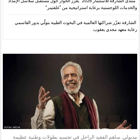
“منتدى الشارقة للاستثمار 2026” يعزز الحوار حول مستقبل سلاسل الإمداد
والخدمات اللوجستية برعاية استراتيجية من “غلفتينر”
الشارقة تعزّز شراكتها العالمية في البحوث الطبية بتولّي بدور القاسمي
رعاية معهد مجدي يعقوب
مدبولي: ساهم الفقيد الراحل في تجسيد بطولات وطنية عظيمة