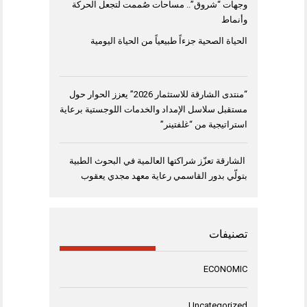
وجهات “شروق”.. مساحات صُممت لتجعل الحركة
وأنماط
الحياة الصحية جزءاً طبيعياً من الحياة اليومية
“منتدى الشارقة للاستثمار 2026” يعزز الحوار حول
مستقبل سلاسل الإمداد والخدمات اللوجستية برعاية
استراتيجية من “غلفتينر”
الشارقة تعزّز شراكتها العالمية في البحوث الطبية
بتولّي بدور القاسمي رعاية معهد مجدي يعقوب
تصنيفات
ECONOMIC
Uncategorized