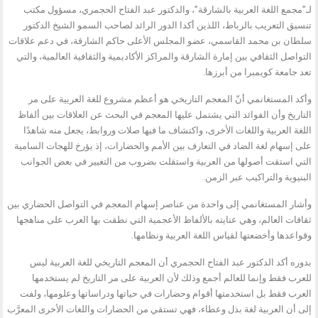
لـ”مجمع اللغة العربية بالشارقة”، والدكتور عبد الفتاح الحجمري، مسؤول مكتب
تنسيق التعريب بالرباط، اللذين أكدا الدور الرائد لصاحب السمو الشيخ الدكتور
سلطان بن محمد القاسمي، عضو المجلس الأعلى حاكم الشارقة، في دعم علاقات
التواصل الثقافي بين إمارة الشارقة والمراكز الأكاديمية والثقافية العالمية، والتي
تعد جامعة كويمبرا من أبرزها.
وأكد المستغانمي أنّ المعجم التاريخي هو أعظم مشروع للغة العريية على مر
التاريخ وأن الفوائد التي يشتمل عليها المعجم في البحث عن العلاقات بين ألفاظ
اللغة العربية واللغات الأخرى، واكتشاف ما فيها صلات وروابط، يجعل منه شاهدًا
على إسهام لغة الضاد في التعارف بين الأمم والحضارات، إذ يؤرخ للهجات السامية
التي استقت أصولها من العربية واستقلت بضروب من التغيير في بعض الجوانب
البنيوية والتراكيب عبر الزمن.
وأشار المستغانمي إلى واحدة من عناصر إسهام المعجم في التواصل الحضاري بين
ثقافات العالم، وهي عنايته بالألفاظ الأعجمية التي نطقت بها العرب على مناهجها
وقواعدها وأخضعتها لقياس اللغة العربية ونظامها.
بدوره أكد الدكتور عبد الفتاح الحجمري أن المعجم التاريخي للغة العربية ليس
للعرب فقط وإنما للعالم أجمع وذلك لأن العربية على مر التاريخ لم يستخدمها
العرب فقط بل استخدمتها أقوام وحضارات في حياتها ودراساتها وعلومها، ولفت
إلى أن العربية لغة بذل وعطاء، فهي تستقي من الحضارات واللغات الأخرى المعرَّب