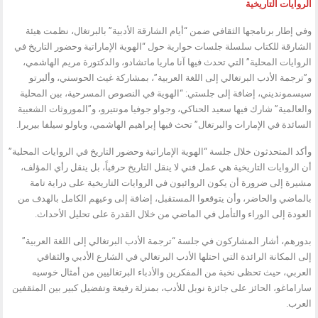
الروايات التاريخية
وفي إطار برنامجها الثقافي ضمن “أيام الشارقة الأدبية” بالبرتغال، نظمت هيئة
الشارقة للكتاب سلسلة جلسات حوارية حول “الهوية الإماراتية وحضور التاريخ في
الروايات المحلية” التي تحدث فيها آنا ماريا ماتشادو، والدكتورة مريم الهاشمي،
و”ترجمة الأدب البرتغالي إلى اللغة العربية”، بمشاركة غيث الحوسني، وألبرتو
سيسمونديني، إضافة إلى جلستي: “الهوية في النصوص المسرحية، بين المحلية
والعالمية” شارك فيها سعيد الحناكي، وجواو جوفيا مونتيرو، و”الموروثات الشعبية
السائدة في الإمارات والبرتغال” تحث فيها إبراهيم الهاشمي، وباولو سيلفا بيريرا.
وأكد المتحدثون خلال جلسة “الهوية الإماراتية وحضور التاريخ في الروايات المحلية”
أن الروايات التاريخية هي عمل فني لا ينقل التاريخ حرفياً، بل ينقل رأي المؤلف،
مشيرة إلى ضرورة أن يكون الروائيون في الروايات التاريخية على دراية تامة
بالماضي والحاضر، وأن يتوقعوا المستقبل، إضافة إلى وعيهم الكامل بالهدف من
العودة إلى الوراء والتأمل في الماضي من خلال القدرة على تحليل الأحداث.
بدورهم، أشار المشاركون في جلسة “ترجمة الأدب البرتغالي إلى اللغة العربية”
إلى المكانة الرائدة التي احتلها الأدب البرتغالي في الشارع الأدبي والثقافي
العربي، حيث تحظى نخبة من المفكرين والأدباء البرتغاليين من أمثال خوسيه
ساراماغو، الحائز على جائزة نوبل للأدب، بمنزلة رفيعة وتفضيل كبير بين المثقفين
العرب.