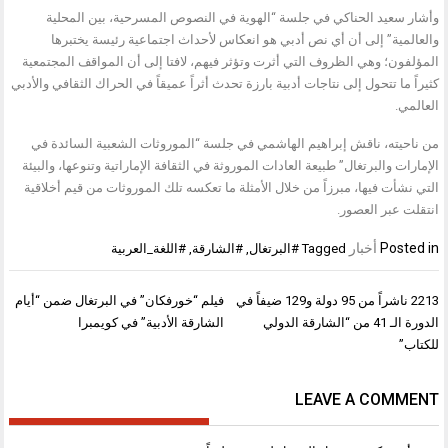
وأشار سعيد الحناكي في جلسة “الهوية في النصوص المسرحية، بين المحلية
والعالمية” إلى أن أي نص أدبي هو انعكاس لأحداث اجتماعية رئيسة يختبرها
المؤلفون؛ وهي الظروف التي أثرت وتؤثر فيهم، لافتا إلى أن المواقف المجتمعية
كثيراً ما تتحول إلى نتاجات أدبية بارزة تحدث أثراً عميقاً في الحراك الثقافي والأدبي
العالمي.
من ناحيته، ناقش إبراهيم الهاشمي في جلسة “الموروثات الشعبية السائدة في
الإمارات والبرتغال” طبيعة العادات الموروثة في الثقافة الإماراتية وتنوعها، والبيئة
التي نشأت فيها، مبرزاً من خلال الأمثلة ما تعكسه تلك الموروثات من قيم أخلاقية
انتقلت عبر العصور.
Posted in
أخبار
Tagged
#البرتغال
,
#الشارقة
,
#اللغة_العربية
تصفّح
2213 ناشراً من 95 دولة و129 ضيفاً في
فيلم “خورفكان” في البرتغال ضمن “أيام
المقالات
الدورة الـ 41 من “الشارقة الدولي
الشارقة الأدبية” في كويمبرا
للكتاب”
LEAVE A COMMENT