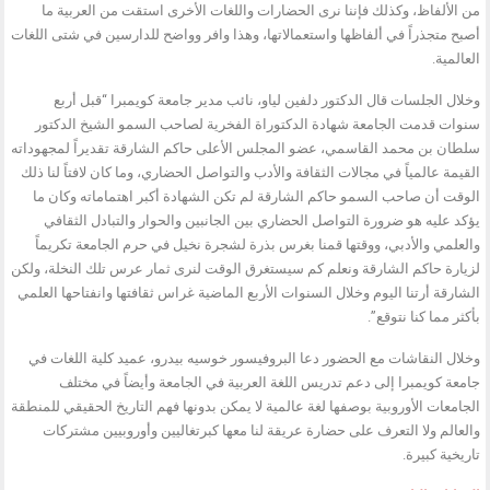
من الألفاظ، وكذلك فإننا نرى الحضارات واللغات الأخرى استقت من العربية ما
أصبح متجذراً في ألفاظها واستعمالاتها، وهذا وافر وواضح للدارسين في شتى اللغات
العالمية.
وخلال الجلسات قال الدكتور دلفين لياو، نائب مدير جامعة كويمبرا “قبل أربع
سنوات قدمت الجامعة شهادة الدكتوراة الفخرية لصاحب السمو الشيخ الدكتور
سلطان بن محمد القاسمي، عضو المجلس الأعلى حاكم الشارقة تقديراً لمجهوداته
القيمة عالمياً في مجالات الثقافة والأدب والتواصل الحضاري، وما كان لافتاً لنا ذلك
الوقت أن صاحب السمو حاكم الشارقة لم تكن الشهادة أكبر اهتماماته وكان ما
يؤكد عليه هو ضرورة التواصل الحضاري بين الجانبين والحوار والتبادل الثقافي
والعلمي والأدبي، ووقتها قمنا بغرس بذرة لشجرة نخيل في حرم الجامعة تكريماً
لزيارة حاكم الشارقة ونعلم كم سيستغرق الوقت لنرى ثمار عرس تلك النخلة، ولكن
الشارقة أرتنا اليوم وخلال السنوات الأربع الماضية غراس ثقافتها وانفتاحها العلمي
بأكثر مما كنا نتوقع”.
وخلال النقاشات مع الحضور دعا البروفيسور خوسيه بيدرو، عميد كلية اللغات في
جامعة كويمبرا إلى دعم تدريس اللغة العربية في الجامعة وأيضاً في مختلف
الجامعات الأوروبية بوصفها لغة عالمية لا يمكن بدونها فهم التاريخ الحقيقي للمنطقة
والعالم ولا التعرف على حضارة عريقة لنا معها كبرتغاليين وأوروبيين مشتركات
تاريخية كبيرة.