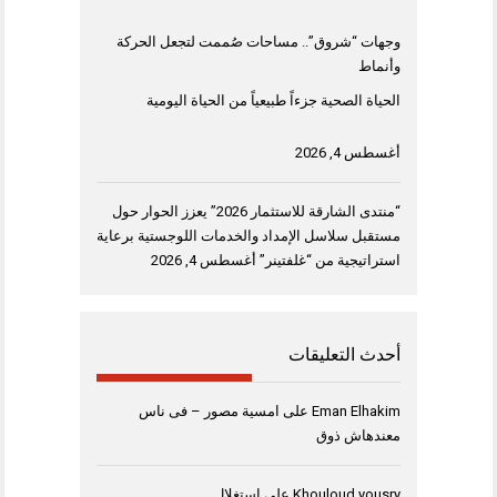
وجهات “شروق”.. مساحات صُممت لتجعل الحركة
وأنماط
الحياة الصحية جزءاً طبيعياً من الحياة اليومية
أغسطس 4, 2026
“منتدى الشارقة للاستثمار 2026” يعزز الحوار حول
مستقبل سلاسل الإمداد والخدمات اللوجستية برعاية
استراتيجية من “غلفتينر”
أغسطس 4, 2026
أحدث التعليقات
Eman Elhakim
على
امسية مصور – فى ناس
معندهاش ذوق
Khouloud yousry
على
استغلال