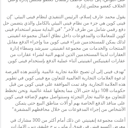
الجلاف كعضو مجلس إدارة.
يقول محمد عارف إسلام، الرئيس التنفيذي لنظام فينى البيئي: “إن
فينى كوين هي جزء من نظام فينى البيئي بالكامل والذي يتضمن حل
دفع رقمي شامل من طرف لأخر”. “في البداية سيتم استخدام فينى
كوين للمعاملات والمدفوعات داخل نطاق أعمال مجموعة انفينتى.
لذلك يمكن للمستخدمين شراء فينى كوين منا وإجراء الدفع مقابل
المنتجات والخدمات من مجموعة انفينيتى. سيرشد وسطاء إدارة
العقارات لدينا المستخدمين الذين لديهم النية لشراء عقارات من
عقارات انفينيكس انفينيتى أثناء عملية الدفع بإستخدام فينى كوين.
“تهدف فينى إلى أن تصبح علامة تجارية عالمية. وأغتنم هذه الفرصة
لدعوة العلامات التجارية العالمية للتعاون مع فينى كوين في تطوير
هذه العلامة التجارية. وقد تمت الموافقة على فينى كوين من قبل
حكومات 108 دولة حتى الآن مما يجعلها عملة عالمية. ونحن نخطط
للتعاون مع غالبية تجار التجزئة وسنتواصل معهم لإضافة فينى كوين
على منافذ الدفع الخاصة بهم أو آلات مناطق البيع حتى يتمكن
الأشخاص من إجراء المدفوعات من خلال محافظهم المشفرة.”
أعلنت مجموعة إنفينيتي عن ذلك أمام أكثر من 300 مشارك في
معرض اكسبو فينى في فندق أرماني، برج خليفة، دبي، الإمارات