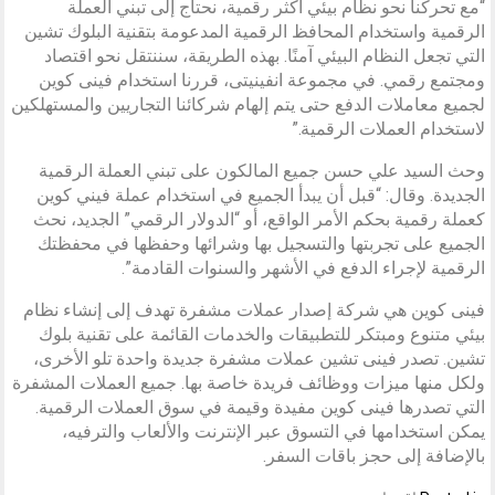
“مع تحركنا نحو نظام بيئي أكثر رقمية، نحتاج إلى تبني العملة
الرقمية واستخدام المحافظ الرقمية المدعومة بتقنية البلوك تشين
التي تجعل النظام البيئي آمنًا. بهذه الطريقة، سننتقل نحو اقتصاد
ومجتمع رقمي. في مجموعة انفينيتى، قررنا استخدام فينى كوين
لجميع معاملات الدفع حتى يتم إلهام شركائنا التجاريين والمستهلكين
لاستخدام العملات الرقمية.”
وحث السيد علي حسن جميع المالكون على تبني العملة الرقمية
الجديدة. وقال: “قبل أن يبدأ الجميع في استخدام عملة فيني كوين
كعملة رقمية بحكم الأمر الواقع، أو “الدولار الرقمي” الجديد، نحث
الجميع على تجربتها والتسجيل بها وشرائها وحفظها في محفظتك
الرقمية لإجراء الدفع في الأشهر والسنوات القادمة”.
فينى كوين هي شركة إصدار عملات مشفرة تهدف إلى إنشاء نظام
بيئي متنوع ومبتكر للتطبيقات والخدمات القائمة على تقنية بلوك
تشين. تصدر فينى تشين عملات مشفرة جديدة واحدة تلو الأخرى،
ولكل منها ميزات ووظائف فريدة خاصة بها. جميع العملات المشفرة
التي تصدرها فينى كوين مفيدة وقيمة في سوق العملات الرقمية.
يمكن استخدامها في التسوق عبر الإنترنت والألعاب والترفيه،
بالإضافة إلى حجز باقات السفر.