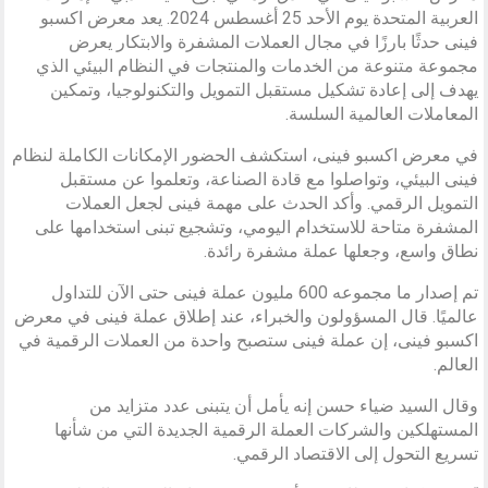
العربية المتحدة يوم الأحد 25 أغسطس 2024. يعد معرض اكسبو
فينى حدثًا بارزًا في مجال العملات المشفرة والابتكار يعرض
مجموعة متنوعة من الخدمات والمنتجات في النظام البيئي الذي
يهدف إلى إعادة تشكيل مستقبل التمويل والتكنولوجيا، وتمكين
المعاملات العالمية السلسة.
في معرض اكسبو فينى، استكشف الحضور الإمكانات الكاملة لنظام
فينى البيئي، وتواصلوا مع قادة الصناعة، وتعلموا عن مستقبل
التمويل الرقمي. وأكد الحدث على مهمة فينى لجعل العملات
المشفرة متاحة للاستخدام اليومي، وتشجيع تبنى استخدامها على
نطاق واسع، وجعلها عملة مشفرة رائدة.
تم إصدار ما مجموعه 600 مليون عملة فينى حتى الآن للتداول
عالميًا. قال المسؤولون والخبراء‏، عند إطلاق عملة فينى في معرض
اكسبو فينى، إن عملة فينى ستصبح واحدة من العملات الرقمية في
العالم.
وقال السيد ضياء حسن إنه يأمل أن يتبنى عدد متزايد من
المستهلكين والشركات العملة الرقمية الجديدة التي من شأنها
تسريع التحول إلى الاقتصاد الرقمي.