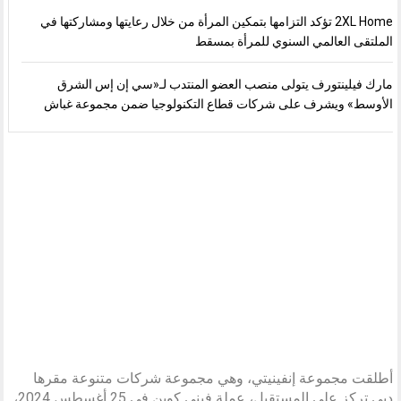
2XL Home تؤكد التزامها بتمكين المرأة من خلال رعايتها ومشاركتها في
الملتقى العالمي السنوي للمرأة بمسقط
مارك فيلينتورف يتولى منصب العضو المنتدب لـ«سي إن إس الشرق
الأوسط» ويشرف على شركات قطاع التكنولوجيا ضمن مجموعة غباش
أطلقت مجموعة إنفينيتي، وهي مجموعة شركات متنوعة مقرها
دبي تركز على المستقبل، عملة فيني كوين في 25 أغسطس 2024،