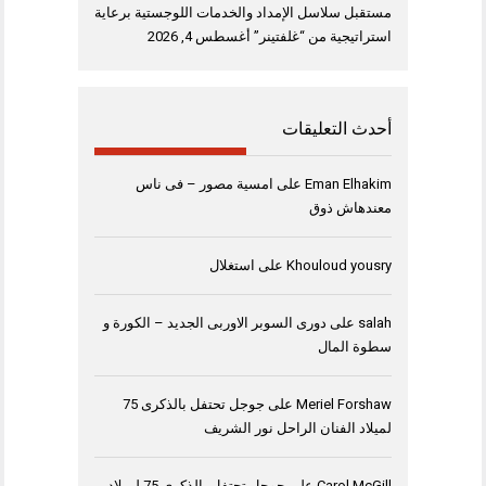
مستقبل سلاسل الإمداد والخدمات اللوجستية برعاية
استراتيجية من “غلفتينر”
أغسطس 4, 2026
أحدث التعليقات
Eman Elhakim
على
امسية مصور – فى ناس
معندهاش ذوق
Khouloud yousry
على
استغلال
salah
على
دورى السوبر الاوربى الجديد – الكورة و
سطوة المال
Meriel Forshaw
على
جوجل تحتفل بالذكرى 75
لميلاد الفنان الراحل نور الشريف
Carol McGill
على
جوجل تحتفل بالذكرى 75 لميلاد