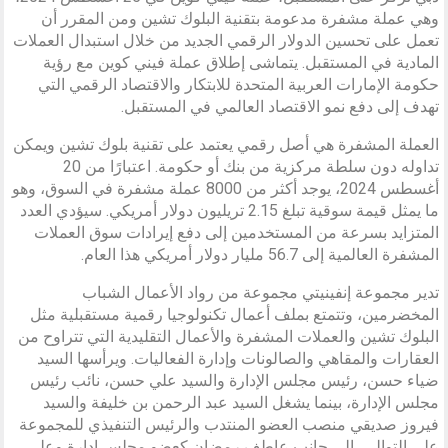
وهي عملة مشفرة مدعومة بتقنية البلوك تشين ومن المقرر أن
تعمل على تحسين الدولار الرقمي الجديد من خلال استبدال العملات
المادية في المستقبل. يتماشى إطلاق عملة فيني كوين مع رؤية
حكومة الإمارات العربية المتحدة للابتكار والاقتصاد الرقمي التي
تهدف إلى دفع نمو الاقتصاد العالمي في المستقبل.
العملة المشفرة هي أصل رقمي يعتمد على تقنية بلوك تشين ويمكن
تداوله دون سلطة مركزية من بنك أو حكومة. اعتبارًا من 20
أغسطس 2024، يوجد أكثر من 8000 عملة مشفرة في السوق، وهو
ما يمثل قيمة سوقية تبلغ 2.15 تريليون دولار أمريكي. سيؤدي العدد
المتزايد بسرعة من المستخدمين إلى دفع إيرادات سوق العملات
المشفرة العالمية إلى 56.7 مليار دولار أمريكي هذا العام.
تدير مجموعة إنفينيتي مجموعة من رواد الأعمال الشباب
المخضرمين، وتتمتع بملف أعمال تكنولوجيا رقمية مستقبلية مثل
البلوك تشين والعملات المشفرة والأعمال التقليدية التي تتراوح من
العقارات والمقاهي والصالونات وإدارة الفعاليات. ويرأسها السيد
ضياء حسن، رئيس مجلس الإدارة والسيد علي حسن، نائب رئيس
مجلس الإدارة، بينما يشغل السيد عبد الرحمن بن خليفة والسيد
فيروز صديقي منصب العضو المنتدب والرئيس التنفيذي للمجموعة
على التوالي، إلى جانب عاطف رمضان كعضو مجلس إدارة وعلي