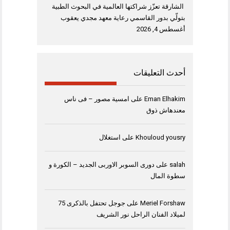
الشارقة تعزّز شراكتها العالمية في البحوث الطبية
بتولّي بدور القاسمي رعاية معهد مجدي يعقوب
أغسطس 4, 2026
أحدث التعليقات
Eman Elhakim
على
امسية مصور – فى ناس
معندهاش ذوق
Khouloud yousry
على
استغلال
salah
على
دورى السوبر الاوربى الجديد – الكورة و
سطوة المال
Meriel Forshaw
على
جوجل تحتفل بالذكرى 75
لميلاد الفنان الراحل نور الشريف