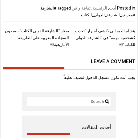
Posted in
أدب
,
الرئيسية
,
ثقافة و فن
Tagged
#الشارقة
,
#معرض_الشارقة_الدولي_للكتاب
تصفّح
هشام العمراني يكشف أسرار “تحدث
صغار “الشارقة الدولي للكتاب” ينسجون
المقالات
كشخصية مهمة” في “الشارقة الدولي
السجادة المغربية على الطريقة
للكتاب”￼
الأمازيغية￼
LEAVE A COMMENT
يجب أنت تكون
مسجل الدخول
لتضيف تعليقاً.
أحدث المقالات