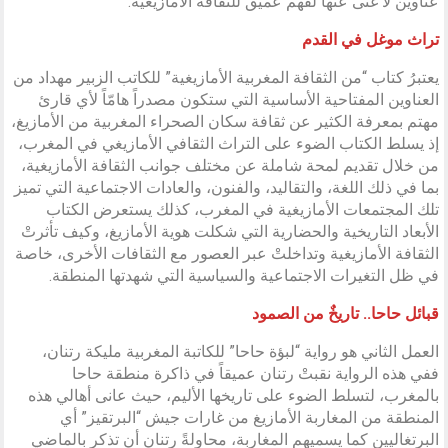
عناوين لا غنى عنها لفهم عميق للثقافة الأمازيغية.
تراث موغل في القدم
يعتبرُ كتاب “من الثقافة المغربية الأمازيغية” للكاتب الزبير مهداد من
العناوين المفتاحية الأساسية التي ستكون مصدراً هامّاً لأي قارئ
مهتم بمعرفة الكثير عن ثقافة سكان الصحراء المغربية من الأمازيغ،
إذ يسلط الكتاب الضوء على التراث الثقافي الأمازيغي في المغرب،
من خلال تقديم لمحة شاملة عن مختلف جوانب الثقافة الأمازيغية،
بما في ذلك اللغة، والتقاليد، والفنون، والعادات الاجتماعية التي تميز
تلك المجتمعات الأمازيغية في المغرب، كذلك يستعرض الكتاب
الأبعاد التاريخية والحضارية التي شكلت هوية الأمازيغ، وكيف تأثرتْ
الثقافة الأمازيغية وتداخلتْ عبر العصور مع الثقافات الأخرى، خاصة
في ظل التغيرات الاجتماعية والسياسية التي شهدتها المنطقة.
قبائل حاحا.. تاريخٌ من الصمود
العمل الثاني هو رواية “لبؤة حاحا” للكاتبة المغربية مليكة رتنان،
ففي هذه الرواية نقبتْ رتنان عميقاً في ذاكرة منطقة حاحا
بالمغرب، لتسلط الضوء على تاريخها الأليم، حيث عانى أهالي هذه
المنطقة من المغاربة الأمازيغ من غارات جيش “البرتقيز” أي
البرتغاليين كما يسميهم المغاربة، محاولةً رتنان أن تذكر بالماضي