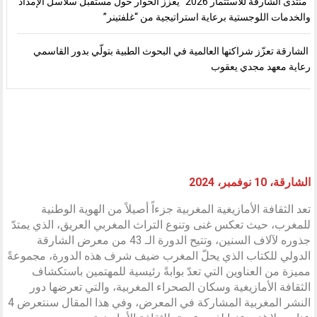
“منتدى الشارقة للاستثمار 2026” يعزز الحوار حول مستقبل سلاسل الإمداد
والخدمات اللوجستية برعاية استراتيجية من “غلفتينر”
الشارقة تعزّز شراكتها العالمية في البحوث الطبية بتولّي بدور القاسمي
رعاية معهد مجدي يعقوب
الشارقة، 10 نوفمبر، 2024
تعد الثقافة الأمازيغية المغربية جزءاً أصيلاً من الهوية الوطنية
للمغرب، حيث تعكس غنى وتنوع التراث المغربي العريق، الذي يمتدّ
جذوره لآلاف السنين، وتتيح الدورة الـ 43 من معرض الشارقة
الدولي للكتاب الذي يحلّ المغرب ضيف شرف هذه الدورة، مجموعةً
مميزة من العناوين التي تعدّ بوابةً رئيسية للمهتمين باستكشاف
الثقافة الأمازيغية وسكان الصحراء المغربية، والتي تعرضها دور
النشر المغربية المشاركة في المعرض، وفي هذا المقال سنتعرض 4