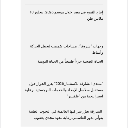
إنتاج القمح في مصر خلال موسم 2026، يتجاوز 10
ملايين طن
وجهات “شروق”.. مساحات صُممت لتجعل الحركة
وأنماط
الحياة الصحية جزءاً طبيعياً من الحياة اليومية
“منتدى الشارقة للاستثمار 2026” يعزز الحوار حول
مستقبل سلاسل الإمداد والخدمات اللوجستية برعاية
استراتيجية من “غلفتينر”
الشارقة تعزّز شراكتها العالمية في البحوث الطبية
بتولّي بدور القاسمي رعاية معهد مجدي يعقوب