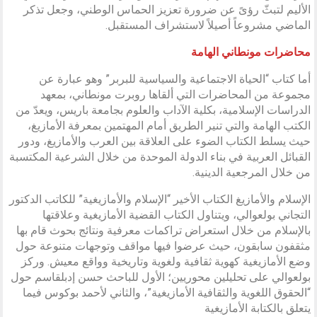
الأليم لتبثّ رؤىً عن ضرورة تعزيز الحماس الوطني، وجعل تذكر
الماضي مشروعاً أصيلاً لاستشراف المستقبل.
محاضرات مونطاني الهامة
أما كتاب “الحياة الاجتماعية والسياسية للبربر” وهو عبارة عن
مجموعة من المحاضرات التي ألقاها روبرت مونطاني، بمعهد
الدراسات الإسلامية، بكلية الآداب والعلوم بجامعة باريس، ويعدّ من
الكتب الهامة والتي تنير الطريق أمام المهتمين بمعرفة الأمازيغ،
حيث يسلط الكتاب الضوء على العلاقة بين العرب والأمازيغ، ودور
القبائل العربية في بناء الدولة الموحدة من خلال الشرعية المكتسبة
من خلال المرجعية الدينية.
الإسلام والأمازيغ
الكتاب الأخير “الإسلام والأمازيغية” للكاتب الدكتور
التجاني بولعوالي، ويتناول الكتاب القضية الأمازيغية وعلاقتها
بالإسلام من خلال استعراض تراكمات معرفية ونتائج بحوث قام بها
مثقفون سابقون، حيث عرضوا فيها مواقف وتوجهات متنوعة حول
وضع الأمازيغية كهوية ثقافية ولغوية وتاريخية وواقع معيش. وركز
بولعوالي على تحليلين محوريين؛ الأول للباحث حسن إدبلقاسم حول
“الحقوق اللغوية والثقافية الأمازيغية”، والثاني لأحمد بوكوس فيما
يتعلق بالكتابة الأمازيغية