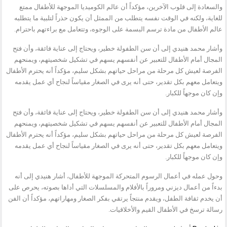
والسعادة إلى قلوب الآخرين، مؤكداً أن عالم الكوميديا الموجهة للأطفال ممتع
للغاية، ولكنه في الوقت نفسه يتطلب من الممثل أن يكون حذراً لتلبية ما يتطلبه
عالم الأطفال من مادة ترسم البسمة على الوجوه، وتتعامل مع براءتهم باحترام.
وأشار محمد هنيدي إلى أن سن الطفولة خطير، ويحتاج إلى عناية فائقة، وأن فتح
المجال أمام الأطفال للتعبير عن أنفسهم يسهم في تشكيل شخصيتهم، ويمنحهم
الفرصة لعيش كل مرحلة من مراحل حياتهم بشكل سليم، مؤكداً أنه يحترم الأطفال
ويتعامل معهم بكل تقدير، حتى أنه يرى في الصغار مقياساً لنجاح أي عمل يقدمه
وإن كان موجهاً للكبار.
وأشار محمد هنيدي إلى أن سن الطفولة خطير، ويحتاج إلى عناية فائقة، وأن فتح
المجال أمام الأطفال للتعبير عن أنفسهم يسهم في تشكيل شخصيتهم، ويمنحهم
الفرصة لعيش كل مرحلة من مراحل حياتهم بشكل سليم، مؤكداً أنه يحترم الأطفال
ويتعامل معهم بكل تقدير، حتى أنه يرى في الصغار مقياساً لنجاح أي عمل يقدمه
وإن كان موجهاً للكبار.
وحول عمله في أعمال الرسوم المتحركة الموجهة للأطفال، أشار هنيدي إلى أنه
بدءاً من أعمال ديزني ومروراً بالأفلام والمسلسلات التي أداها بصوته، يحرص على
أن يخدم ثقافة الطفل، ويقدم منتجاً يرتقي بفكر الصغار ومهاراتهم، مؤكداً أن الفن
رسالة ترسخ في الأطفال القيم والأخلاقيات.