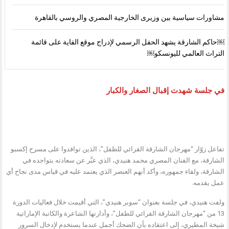
مشاورات سياسية بين وزيرى الخارجية المصري والروسي بالقاهرة
￼حاكم الشارقة يشهد الحفل الرسمي لإدراج موقع الفاية على قائمة
التراث العالمي لليونسكو￼
في جلسة شهدت إقبال الصغار والكبار
تفاعل زوّار “مهرجان الشارقة القرائي للطفل”، الذين توافدوا على مسرح إكسبو
الشارقة، مع الفنان المصري محمد هنيدي، الذي عبَّر عن سعادته بتواجده في
الشارقة، ولقاء جمهوره، وأكد أنهم العنصر الذي يعتمد عليه في قياس مدى نجاح أي
عمل يقدمه.
ولفت هنيدي، في جلسة بعنوان “سوبر هنيدي”، التي أقيمت خلال فعاليات الدورة
13 من “مهرجان الشارقة القرائي للطفل”، وأدارتها الشاعرة والكاتبة الإماراتية
شيخة المطيري، إلى اعتقاده بأن الضحك أجمل عندما يستخدم لإدخال السرور