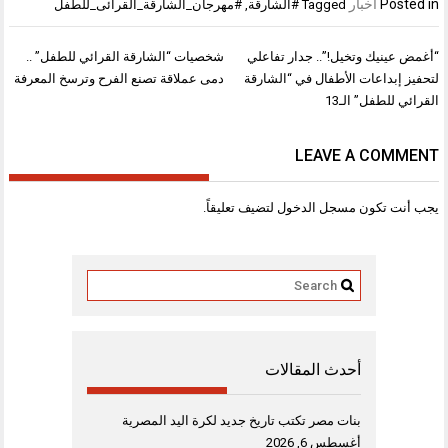
Posted in
أخبار
Tagged
#الشارقة
,
#مهرجان_الشارقة_القرائى_للطفل
تصفّح
“أغمض عينيك وتخيل!”.. جدار تفاعلي
شخصيات “الشارقة القرائي للطفل” ..
المقالات
لتحفيز إبداعات الأطفال في “الشارقة
دمى عملاقة تصنع الفرح وترسخ المعرفة
القرائي للطفل” الـ13
LEAVE A COMMENT
يجب أنت تكون
مسجل الدخول
لتضيف تعليقاً.
أحدث المقالات
بنات مصر تكتب تاريخ جديد لكرة اليد المصرية
أغسطس 6, 2026