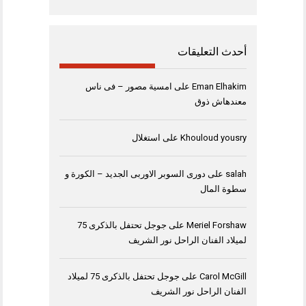
أحدث التعليقات
Eman Elhakim
على
امسية مصور – فى ناس
معندهاش ذوق
Khouloud yousry
على
استغلال
salah
على
دورى السوبر الاوربى الجديد – الكورة و
سطوة المال
Meriel Forshaw
على
جوجل تحتفل بالذكرى 75
لميلاد الفنان الراحل نور الشريف
Carol McGill
على
جوجل تحتفل بالذكرى 75 لميلاد
الفنان الراحل نور الشريف