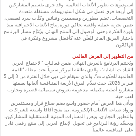
استوديوهات تطوير الألعاب العالمية. وقد جرى تقسيم المشاركين
إلى أربعة فرق تعمل في شكل استوديوهات مستقلة متعددة
التخصصات، تضم مطورين ومصممين وفنانين وكتَّاب سرد قصصي،
ضمن تجربة عملية واقعية تحاكي دورة إنتاج الألعاب الاحترافية منذ
بلورة الفكرة وحتى الوصول إلى المنتج النهائي. ويُتوَّج مسار البرنامج
باختيار الفريق الفائز ليُعلَن عنه كأفضل مشروع وفكرة في
الهاكاثون.
من التطوير إلى العرض العالمي
ويُختتم البرنامج بالعرض النهائي ضمن فعاليات “الاجتماع العربي
للقيادات الشابة”، والذي يطلقه المركز سنوياً تحت مظلة “القمة
العالمية للحكومات”، والذي سيقام في دبي خلال الفترة من 3 إلى 5
فبراير 2026، حيث تقدِّم الفرق الأربعة المتنافسة ألعابها بصفتها
مشاريع أصلية مكتملة، مدعومة بعروض سينمائية قصيرة وتجارب
لعب حية.
ويأتي هذا العرض أمام حضور واسع يضم صناع قرار ومستثمرين
ورواد صناعة الألعاب الإلكترونية، بما يفتح آفاقاً واسعة للشراكات
والتطوير التجاري، ويعزز المسارات المهنية المستقبلية للمشاركين،
ويجسِّد رؤية البرنامج في تحويل الإبداع العربي إلى منتج رقمي قادر
على المنافسة عالمياً.