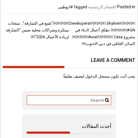
Posted in
اقتصاد
,
الرئيسية
Tagged
#ابوظبى
تصفّح
Developers￼￼￼￼ Skyline￼￼￼￼
￼￼￼￼”صُنع في الشارقة”.. منتجات
المقالات
AGN￼￼￼￼ ﺗطﻠق أﻋﻣﺎل اﻟﺑﻧﺎء ﻓﻲ
مبتكرة وشراكات محلية ضمن “الشارقة
ﻣﺷروع Aura￼￼￼￼ Casa￼￼￼￼
لريادة الأعمال 2026″￼
اﻟﺳﻛن اﻟﻌﺎﺋﻠﻲ ﻓﻲ دﺑﻲ اﻟﺟﻧوب￼
LEAVE A COMMENT
يجب أنت تكون
مسجل الدخول
لتضيف تعليقاً.
أحدث المقالات