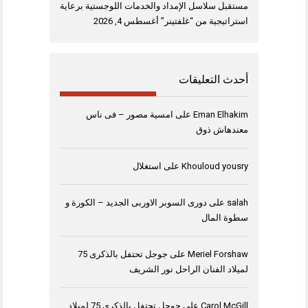
مستقبل سلاسل الإمداد والخدمات اللوجستية برعاية
استراتيجية من “غلفتينر”
أغسطس 4, 2026
أحدث التعليقات
Eman Elhakim
على
امسية مصور – فى ناس
معندهاش ذوق
Khouloud yousry
على
استغلال
salah
على
دورى السوبر الاوربى الجديد – الكورة و
سطوة المال
Meriel Forshaw
على
جوجل تحتفل بالذكرى 75
لميلاد الفنان الراحل نور الشريف
Carol McGill
على
جوجل تحتفل بالذكرى 75 لميلاد