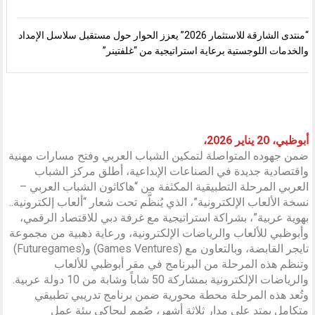
“منتدى الشارقة للاستثمار 2026” يعزز الحوار حول مستقبل سلاسل الإمداد
والخدمات اللوجستية برعاية استراتيجية من “غلفتينر”
أبوظبي، 20 يناير 2026،
ضمن جهوده المتواصلة لتمكين الشباب العربي وفتح مسارات مهنية
واقتصادية جديدة في الصناعات الإبداعية، أطلق مركز الشباب
العربي المرحلة التطبيقية المكثفة من “هاكاثون الشباب العربي –
نسخة الألعاب الإلكترونية”، الذي يُنظَّم تحت شعار “ألعاب إلكترونية..
بهوية عربية”، بشراكة استراتيجية مع غرفة دبي للاقتصاد الرقمي،
وأبوظبي للألعاب والرياضات الإلكترونية، ورعاية ذهبية من مجموعة
تايجر القابضة، وبالتعاون مع (Games Ventures) و(Futuregames)
وتنظم هذه المرحلة من البرنامج في مقر أبوظبي للألعاب
والرياضات الإلكترونية بمشاركة 50 شاباً وشابة من 10 دولة عربية.
وتُعد هذه المرحلة محطة محورية ضمن برنامج تدريبي تطبيقي
متكامل يمتد على مدار ثلاثة أشهر، صُمم ليحاكي بيئة عمل