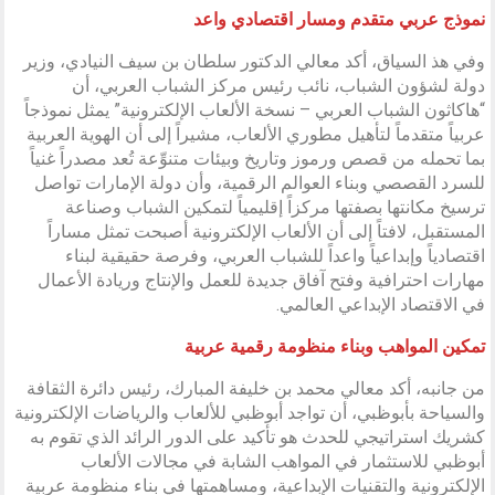
نموذج عربي متقدم ومسار اقتصادي واعد
وفي هذ السياق، أكد معالي الدكتور سلطان بن سيف النيادي، وزير
دولة لشؤون الشباب، نائب رئيس مركز الشباب العربي، أن
“هاكاثون الشباب العربي – نسخة الألعاب الإلكترونية” يمثل نموذجاً
عربياً متقدماً لتأهيل مطوري الألعاب، مشيراً إلى أن الهوية العربية
بما تحمله من قصص ورموز وتاريخ وبيئات متنوِّعة تُعد مصدراً غنياً
للسرد القصصي وبناء العوالم الرقمية، وأن دولة الإمارات تواصل
ترسيخ مكانتها بصفتها مركزاً إقليمياً لتمكين الشباب وصناعة
المستقبل، لافتاً إلى أن الألعاب الإلكترونية أصبحت تمثل مساراً
اقتصادياً وإبداعياً واعداً للشباب العربي، وفرصة حقيقية لبناء
مهارات احترافية وفتح آفاق جديدة للعمل والإنتاج وريادة الأعمال
في الاقتصاد الإبداعي العالمي.
تمكين المواهب وبناء منظومة رقمية عربية
من جانبه، أكد معالي محمد بن خليفة المبارك، رئيس دائرة الثقافة
والسياحة بأبوظبي، أن تواجد أبوظبي للألعاب والرياضات الإلكترونية
كشريك استراتيجي للحدث هو تأكيد على الدور الرائد الذي تقوم به
أبوظبي للاستثمار في المواهب الشابة في مجالات الألعاب
الإلكترونية والتقنيات الإبداعية، ومساهمتها في بناء منظومة عربية