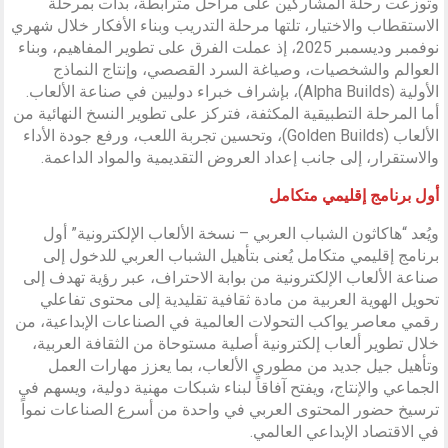
وتوزعت رحلة المشاركين على مراحل مترابطة، بدأت بمرحلة
الاستقطاب والاختيار، تلتها مرحلة التدريب وبناء الأفكار خلال شهري
نوفمبر وديسمبر 2025، إذ عملت الفرق على تطوير المفاهيم، وبناء
العوالم والشخصيات، وصياغة السرد القصصي، وإنتاج النماذج
الأولية (Alpha Builds)، بإشراف خبراء دوليين في صناعة الألعاب.
أما المرحلة التطبيقية المكثفة، فتركز على تطوير النسخ النهائية من
الألعاب (Golden Builds)، وتحسين تجربة اللعب، ورفع جودة الأداء
والاستقرار، إلى جانب إعداد العروض التقديمية والمواد الداعمة.
أول برنامج إقليمي متكامل
ويُعد “هاكاثون الشباب العربي – نسخة الألعاب الإلكترونية” أول
برنامج إقليمي متكامل يُعنى بتأهيل الشباب العربي للدخول إلى
صناعة الألعاب الإلكترونية من بوابة الاحتراف، عبر رؤية تهدف إلى
تحويل الهوية العربية من مادة ثقافية تقليدية إلى محتوى تفاعلي
رقمي معاصر يواكب التحولات العالمية في الصناعات الإبداعية، من
خلال تطوير ألعاب إلكترونية أصلية مستوحاة من الثقافة العربية،
وتأهيل جيل جديد من مطوري الألعاب، بما يعزز مهارات العمل
الجماعي والإنتاج، ويفتح آفاقاً لبناء شبكات مهنية دولية، ويسهم في
ترسيخ حضور المحتوى العربي في واحدة من أسرع الصناعات نمواً
في الاقتصاد الإبداعي العالمي.