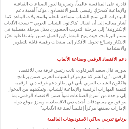
قادرة على المنافسة عالمياً، وتعزيزها لدور الصناعات الثقافية
والإبداعية كمحرّكٍ رئيسي للنمو الاقتصادي، مؤكداً أهمية دعم
المبادرات التي تمنح الشباب مساحة للتعلُّم والمحاولات البناءة. كما
أشار معاليه إلى أن انتقال “هاكاثون الشباب العربي – نسخة الألعاب
الإلكترونية” إلى مرحلة التدريب الحضوري يمثل مرحلة مفصلية في
مسار البرنامج، حيث يتيح للمشاركين العمل ضمن بيئة تفاعلية تعزّز
الابتكار وتسرِّع تحويل الأفكار إلى منتجات رقمية قابلة للتطوير
والاستدامة.
دعم الاقتصاد الرقمي وصناعة الألعاب
بدوره، قال سعيد القرقاوي، نائب رئيس غرفة دبي للاقتصاد
الرقمي، “إن الشراكة مع مركز الشباب العربي ضمن برنامج
هاكاثون الشباب العربي يأتي في إطار دعم غرفة دبي الرقمية
لتنمية المهارات الرقمية والإبداعية للشباب، وتمكينهم من الدخول
إلى واحدة من أسرع الصناعات نمواً ضمن الاقتصاد الرقمي، بما
يتوافق مع مستهدفات أجندة دبي الاقتصادية، ويعزز موقع دولة
الإمارات بصفتها مركزاً إقليمياً لصناعة الألعاب.”
برنامج تدريبي يحاكي الاستوديوهات العالمية