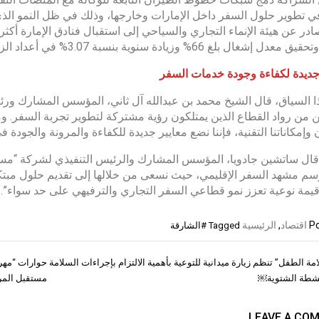
ي تطوير حلول السفر داخل الإمارات وخارجها، وذلك في ظل النمو الذي
ادر عن هيئة الإنماء التجاري والسياحي إلى استقبال فنادق الإمارة أك
جديدة لكفاءة وجودة خدمات السفر
 السياق، قال الشيخ محمد بن عبدالله آل ثاني، المؤسس المشارك ورئي
ين من رواد القطاع الذين يمتلكون رؤية مشتركة لتطوير تجربة السفر.
 وإمكاناتنا التقنية، فإننا نضع معايير جديدة للكفاءة والمرونة والجودة
قال ساتشين جادويا، المؤسس المشارك والرئيس التنفيذي لشركة “مسافر
سم مشهد السفر الإقليمي، حيث نسعى من خلالها إلى تقديم حلول مبتكر
يمة نوعية تعزز نمو قطاعي السفر التجاري والترفيهي على حد سواء”.
Po
اقتصاد
,
الرئيسية
Tagged
#الشارقة
مة الطفل” تنظم زيارة ميدانية للتوعية بأهمية الالتزام بإجراءات السلامة
حوارات “مهرج
ات
نشطة الشتوية￼
مستقبل المر
LEAVE A CO