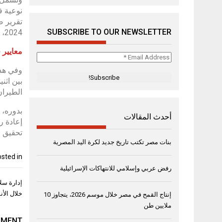
نوعية ف
تقرير ص
SUBSCRIBE TO OUR NEWSLETTER
2024، وتحقيق معدل إشغال بلغ 66% وزيادة سنوية بنسبة 3.07% في أعداد الزوار.
معايير 
Email
Address
وفي هذا
*
بين اثن
الطيران
بدوره، 
أحدث المقالات
إعادة ر
تحقيق ق
بنات مصر تكتب تاريخ جديد لكرة اليد المصرية
sted in
رفض عربي وإسلامي للانتهاكات الإسرائيلية
تصفّح
إدارة سلا
المقال
خلال الأ
إنتاج القمح في مصر خلال موسم 2026، يتجاوز 10
ملايين طن
MMENT