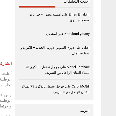
أحدث التعليقات
Eman Elhakim
على
امسية مصور – فى ناس
معندهاش ذوق
Khouloud yousry
على
استغلال
salah
على
دورى السوبر الاوربى الجديد – الكورة و
سطوة المال
الشارقة، 20 يناير
Meriel Forshaw
على
جوجل تحتفل بالذكرى 75
لميلاد الفنان الراحل نور الشريف
أعلنت ش
تجارب ا
Carol McGill
على
جوجل تحتفل بالذكرى 75 لميلاد
الفنان الراحل نور الشريف
ومن خلا
الوطنية
والارتق
العربية
وتشمل ا