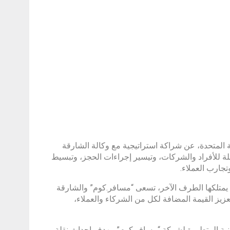
 المتحدة، عن شراكة استراتيجية مع وكالة الشارقة
رب سفر متطورة وسهلة للأفراد والشركات، وتيسير إجراءات الحجز، وتبسيط
جارب العملاء.
 يمتلكها الطرف الآخر، تسعى “مسافر.كوم” والشارقة
زيز القيمة المضافة لكل من الشركاء والعملاء،
نية المتطورة لشركة “مسافر.كوم”، بهدف إحداث نقلة