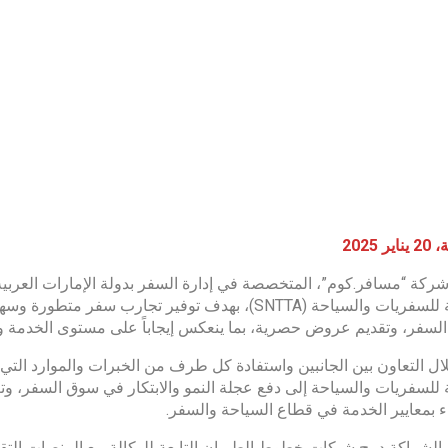
 2025
ركة “مسافر.كوم”، المتخصصة في إدارة السفر بدولة الإمارات العربية
الوطنية للسفريات والسياحة (SNTTA)، بهدف توفير تجا
لسفر، وتقديم عروض حصرية، بما ينعكس إيجاباً على مستوى الخدمة وت
ل التعاون بين الجانبين واستفادة كل طرف من الخبرات والموارد التي
 للسفريات والسياحة إلى دفع عجلة النمو والابتكار في سوق السفر، وتع
اء بمعايير الخدمة في قطاع السياحة والسفر.
لشراكة دمج شبكات خطوط الطيران التابعة للوكالة مع المنصات التق