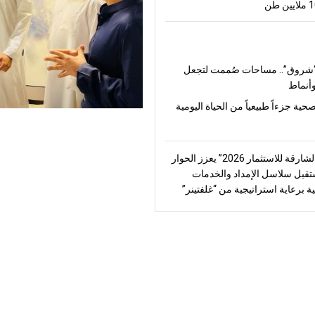
شروق”.. مساحات صُممت لتجعل
أنماط
صحية جزءاً طبيعياً من الحياة اليومية
“منتدى الشارقة للاستثمار 2026” يعزز الحوار
قبل سلاسل الإمداد والخدمات
ة برعاية استراتيجية من “غلفتينر”