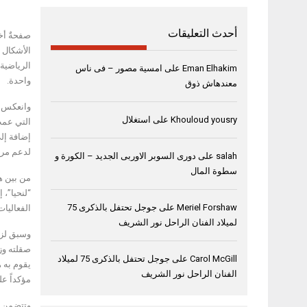
أحدث التعليقات
صفحةٌ أخ
الأشكال ا
Eman Elhakim
على
امسية مصور – فى ناس
واحدة.
معندهاش ذوق
وانعكس خل
Khouloud yousry
على
استغلال
التي عمت
لدعم مرض
salah
على
دورى السوبر الاوربى الجديد – الكورة و
سطوة المال
“لنحيا”، 
Meriel Forshaw
على
جوجل تحتفل بالذكرى 75
الفعاليا
لميلاد الفنان الراحل نور الشريف
وسبق لزه
صقلته وز
Carol McGill
على
جوجل تحتفل بالذكرى 75 لميلاد
يقوم به ه
الفنان الراحل نور الشريف
مؤكداً ع
وتتضمن ف