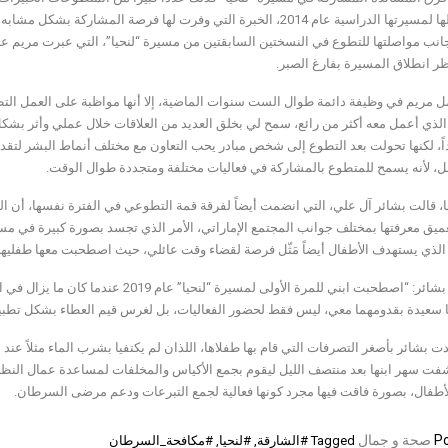
منذ إكمالها لمسيرتها الدراسية عام 2014، الخبرة التي وفرت لها فرصة
بجانب مواصلتها للتطوع في النسختين السابقتين من مسيرة “لنحيا”، التي عبرت مريم عن 
ظر انطلاق المسيرة بفارغ الصبر.
 مريم في وظيفة دائمة طوال الست سنوات الماضية، إلا أنها مواظبة على العمل التط
الذي أعمل معه أكثر من رائع، سمح لي بخلق العديد من العلاقات خلال عملي وأثر بشك
داً، لكنها تحولت بعد التطوع إلى شخص مبادر يحب التعاون مع مختلف أنماط البشر لتقد
لملل، لأنه يسمح للمتطوع بالمشاركة في فعاليات مختلفة ومتجددة طوال الوقت.
، قالت بشائر آل علي، التي انضمت أيضاً لفرقة قمة التطوعي في الفترة نفسها، أن الت
عميق معرفتها بمختلف جوانب المجتمع الإماراتي، الأمر الذي تجسد بصورة كبيرة في مسي
 الذي يستهدف الأطفال أيضاً مَثّل فرصة لقضاء وقت عائلي، حيث اصطحبت معها طفليها 
وأضافت بشائر: “اصطحبت ابني للمرة الأولى
أنا سعيدة بقدومهما معي، ليس فقط لحضور الفعاليات، بل لغرس قيم العطاء بشكل تطب
 بشائر بأصغر التصرفات التي قام بها طفلاها، اللذان لم يكتفيا بشرب الماء مثلاً عن
شفت سهر ابنها بعد منتصف الليل ليقوم بجمع الأكياس والمخلفات لمساعدة عمال النظافة،
للأطفال، بصورة فاقت فيها مجرد كونها فعالية لجمع التبرعات ودعم مرضى السرطان.
Po
صحة و جمال
Tagged
#الشارقة
,
#لنحيا
,
#مكافحة_السرطان