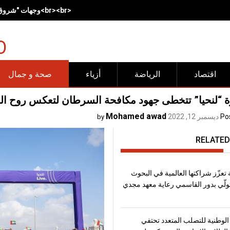
<br><br>وجهات "شروق".. مساحات صُممت لتجعل الحركة وأنماط<br>الحياة الصحية جزءاً طبيعياً من الحياة اليومية<span lang="EN" dir="LTR" style="font-size:17.0pt;line-height:150%"></span><br><br>
O
اقتصاد
الرياضة
أزياء
صحة و جمال
 “لنحيا” تتخطى جهود مكافحة السرطان لتعكس روح الع
Mohamed awad
Po
ديسمبر 12, 2022
by
RELATED
تعزّز شراكتها العالمية في البحوث
تولّي بدور القاسمي رعاية معهد مجدي
الوطنية للتصلب المتعدد تحتفي