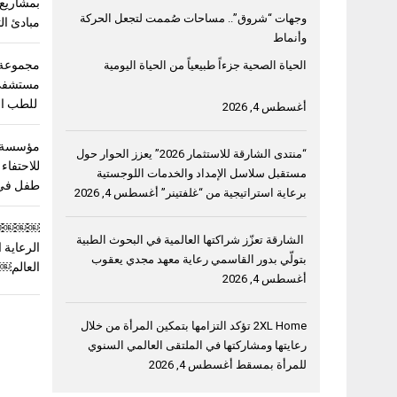
بمشاريع 
وجهات “شروق”.. مساحات صُممت لتجعل الحركة
مبادئ ال
وأنماط
مجموعة 
الحياة الصحية جزءاً طبيعياً من الحياة اليومية
مستشفى 
للطب ال
أغسطس 4, 2026
مؤسسة س
“منتدى الشارقة للاستثمار 2026” يعزز الحوار حول
مستقبل سلاسل الإمداد والخدمات اللوجستية
طفل في 
برعاية استراتيجية من “غلفتينر”
أغسطس 4, 2026
￼￼￼￼”مؤ
الشارقة تعزّز شراكتها العالمية في البحوث الطبية
الرعاية 
بتولّي بدور القاسمي رعاية معهد مجدي يعقوب
العالم￼
أغسطس 4, 2026
2XL Home تؤكد التزامها بتمكين المرأة من خلال
رعايتها ومشاركتها في الملتقى العالمي السنوي
للمرأة بمسقط
أغسطس 4, 2026