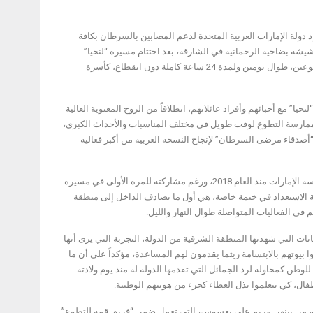
ولة الإمارات العربية المتحدة لدعم المصابين بالسرطان بكافة
شيشة بضاحية الرحمانية في الشارقة، بعد اختتام مسيرة “لنحيا”
الرياضية لفعالياتها التوعوية، والرياضية، والترفيهية، بحضور 2500 شخص من المشاركين والمتطوعين، طوال يومين ولمدة 24 ساعة كاملة دون انقطاع، كأسرة
 مع أحبائهم وأفراد عائلاتهم، انطلاقاً من الروح المعنوية العالية
مارسة التطوع لوقت طويل في مختلف المناسبات والأحداث الكبرى،
ن 10 جهات حكومية وخاصة، تعاونت مع “أصدقاء مرضى السرطان” لإنجاح النسخة العربية من أكبر فعالية
من بين هؤلاء، جاء زهير سعيد ساجواني، الذي يعمل كمتطوع ضمن مبادرة “ساند” التابعة لمؤسّسة الإمارات منذ العام 2018، ورغم مشاركته للمرة الأولى في مسيرة
أهبة الاستعداد في خيمة خاصة، هي أول ما يصادف الداخل إلى منطقة
ي الفعاليات المتواصلة طوال النهار والليل.
ت التي شهدتها المنطقة الشرقية من الدولة، التجربة التي يرى أنها
يوتهم بالابتسامة ريثما يقدمون لهم المساعدة، مؤكداً على أن ما
طن كمحاولة لرد الجمائل التي تقدمها الدولة له منذ يوم ولادته.
ل، كي يتعلموا بذل العطاء كجزء من هويتهم الوطنية.
ات، من بينهن مريم علي بعسوس، التي تعمل ضمن “فريق قمة للتطوع”