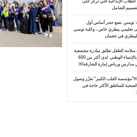
الطلاب الإبداعية التي تركز على
تصميم الشامل
ثومبي تضع حجر أساس أول
تعليمي بيطري خاص ، وكلية ثومبي
بيطري في عجمان
لامة الطفل تطلق مبادرة مجتمعية
للاحتفاء بالإنتماء الوطني لدى أكثر من 600
مدارس ورياض إمارة الشارقة￼
سسة القلب الكبير” تعزّز وصول
الصحية للمناطق الأكثر حاجة في