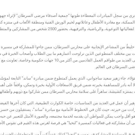
رى من سجل المبادرات المعطاءة طوتها “جمعية أصدقاء مرضى السرطان” لإثراء جهود د
لممكنة، مع مغادرة الأطفال وعائلاتهم لخيم الورش الفنية ومنطقة الألعاب في منتزه ك
يطٌ من المشاعر الإيجابية على محاربي السرطان، ممن جاءوا للمشاركة في مسيرة “لنحيا”
 بين مختلف المتطوعين الذين تراوحت أعمارهم ما بين الطلاب وأصحاب الخبرة في م
إضافة إلى العديد من طواقم العمل القادمين من أكثر م
ى السرطان في العالم.
إلا أنه بادر للمساهمة بخبرته ضمن فريق الاسعافات الأولية بخبرة وتمكن، واقفاً على 
ت بمنتزه كشيشة، ساهراً على سلامة محاربي السرطان ممن شاركوا مع ذويهم وأطفالهم ف
ير أن عمل في العديد من المناسبات، خاصة الكوارث الطبيعية، التي كان آخرها الفيضانا
ادت من خبرته، حيث كان في الخطوط الأمامية مع مبادرة “ساند”، يستقبلون من خسروا ب
و أقل واجب يمكن للمواطن أن يقدمه لخدمة مجتمعه، والصورة الأمثل للتعبير عن حبه للو
لى أن مشاركته في فعاليات كمسيرة “لنحيا” هي فرصة لغرس هذه القيم في نفوس الأطفا
رق المساندة المشاركة في مسيرة “لنحيا” كذلك عدداً كبيراً من المتطوعات الخبير