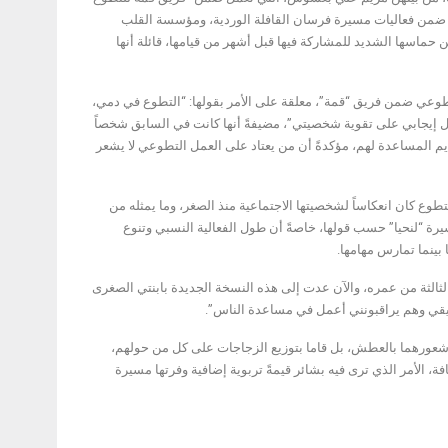
 المشاركة بشكل مشابه ضمن فعاليات مسيرة فرسان القافلة الوردية، ومؤسسة القلب
حماسها الشديد للمشاركة فيها قبل أشهر من قيامها، قائلة أنها
وعي ضمن فريق “قمة”، معلقة على الأمر بقولها: “التطوع في دمي،
ل إيجابي على تقوية شخصيتي”، مضيفةً أنها كانت في السابق شخصاً
يم المساعدة لهم، مؤكدةً أن من يعتاد على العمل التطوعي لا يشعر
طوع كان انعكاساً لشخصيتها الاجتماعية منذ الصغر، وما يمثله من
رة “لنحيا” حسب قولها، خاصةً أن طول الفعالية النسبي وتنوع
بينما تمارس مهامها.
 لمسيرة “لنحيا” عام 2019 عندما كان ما يزال في الثالثة من عمره، والآن عدت إلى هذه النسخة الجديدة بابنتي الصغرى
يقي وهم يراقبونني أعمل في مساعدة الناس”.
د شعورهما بالعطش، بل قاما بتوزيع الزجاجات على كل من حولهم،
 الأمر الذي ترى فيه بشائر قيمةً تربوية إضافية وفرتها مسيرة