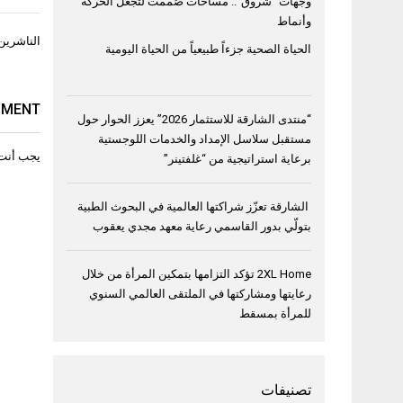
وجهات “شروق”.. مساحات صُممت لتجعل الحركة
وأنماط
تصفّح
الناشرين 
الحياة الصحية جزءاً طبيعياً من الحياة اليومية
المقال
MMENT
“منتدى الشارقة للاستثمار 2026” يعزز الحوار حول
مستقبل سلاسل الإمداد والخدمات اللوجستية
يجب أنت
برعاية استراتيجية من “غلفتينر”
الشارقة تعزّز شراكتها العالمية في البحوث الطبية
بتولّي بدور القاسمي رعاية معهد مجدي يعقوب
2XL Home تؤكد التزامها بتمكين المرأة من خلال
رعايتها ومشاركتها في الملتقى العالمي السنوي
للمرأة بمسقط
تصنيفات