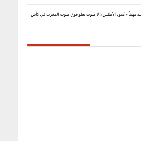
د مهنئاً «أسود الأطلس»: لا صوت يعلو فوق صوت المغرب في كأس