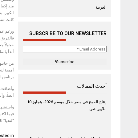
العربية
الكبير، 
كانت تنت
ورغم عمل
SUBSCRIBE TO OUR NEWSLETTER
فالفريق 
خجولاً ج
Email
أبداً با
Address
*
من جانبها
أهمية لت
برنامجها
أحدث المقالات
أيضاً، و
إنتاج القمح في مصر خلال موسم 2026، يتجاوز 10
واستشهدت
ملايين طن
فيما اكت
“لنحيا” 
sted in