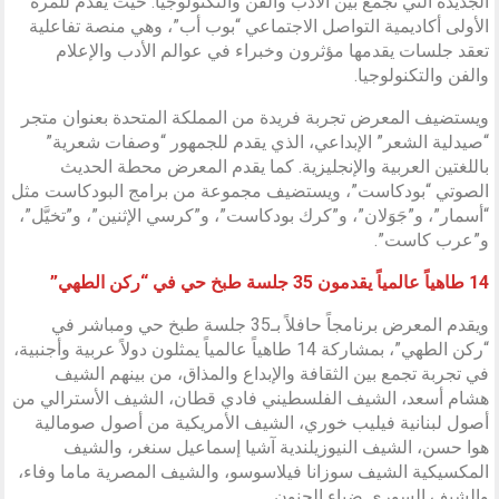
الجديدة التي تجمع بين الأدب والفن والتكنولوجيا. حيث يقدم للمرة
الأولى أكاديمية التواصل الاجتماعي “بوب أب”، وهي منصة تفاعلية
تعقد جلسات يقدمها مؤثرون وخبراء في عوالم الأدب والإعلام
والفن والتكنولوجيا.
ويستضيف المعرض تجربة فريدة من المملكة المتحدة بعنوان متجر
“صيدلية الشعر” الإبداعي، الذي يقدم للجمهور “وصفات شعرية”
باللغتين العربية والإنجليزية. كما يقدم المعرض محطة الحديث
الصوتي “بودكاست”، ويستضيف مجموعة من برامج البودكاست مثل
“أسمار”، و”جَوَلان”، و”كرك بودكاست”، و”كرسي الإثنين”، و”تخيَّل”،
و”عرب كاست”.
14 طاهياً عالمياً يقدمون 35 جلسة طبخ حي في “ركن الطهي”
ويقدم المعرض برنامجاً حافلاً بـ35 جلسة طبخ حي ومباشر في
“ركن الطهي”، بمشاركة 14 طاهياً عالمياً يمثلون دولاً عربية وأجنبية،
في تجربة تجمع بين الثقافة والإبداع والمذاق، من بينهم الشيف
هشام أسعد، الشيف الفلسطيني فادي قطان، الشيف الأسترالي من
أصول لبنانية فيليب خوري، الشيف الأمريكية من أصول صومالية
هوا حسن، الشيف النيوزيلندية آشيا إسماعيل سنغر، والشيف
المكسيكية الشيف سوزانا فيلاسوسو، والشيف المصرية ماما وفاء،
والشيف السوري ضياء الحنون.