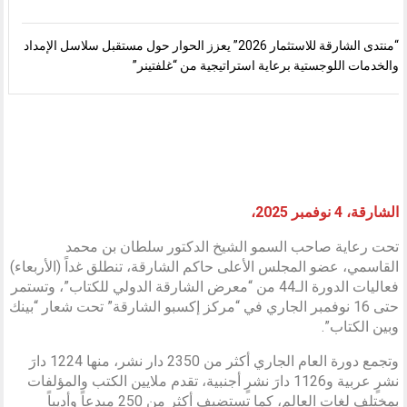
“منتدى الشارقة للاستثمار 2026” يعزز الحوار حول مستقبل سلاسل الإمداد
والخدمات اللوجستية برعاية استراتيجية من “غلفتينر”
الشارقة، 4 نوفمبر 2025،
تحت رعاية صاحب السمو الشيخ الدكتور سلطان بن محمد
القاسمي، عضو المجلس الأعلى حاكم الشارقة، تنطلق غداً (الأربعاء)
فعاليات الدورة الـ44 من “معرض الشارقة الدولي للكتاب”، وتستمر
حتى 16 نوفمبر الجاري في “مركز إكسبو الشارقة” تحت شعار “بينك
وبين الكتاب”.
وتجمع دورة العام الجاري أكثر من 2350 دار نشر، منها 1224 دارَ
نشرٍ عربية و1126 دارَ نشرٍ أجنبية، تقدم ملايين الكتب والمؤلفات
بمختلف لغات العالم، كما تستضيف أكثر من 250 مبدعاً وأديباً