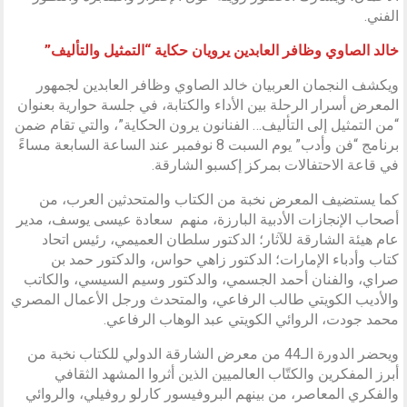
الفني.
خالد الصاوي وظافر العابدين يرويان حكاية “التمثيل والتأليف”
ويكشف النجمان العربيان خالد الصاوي وظافر العابدين لجمهور
المعرض أسرار الرحلة بين الأداء والكتابة، في جلسة حوارية بعنوان
“من التمثيل إلى التأليف… الفنانون يرون الحكاية”، والتي تقام ضمن
برنامج “فن وأدب” يوم السبت 8 نوفمبر عند الساعة السابعة مساءً
في قاعة الاحتفالات بمركز إكسبو الشارقة.
كما يستضيف المعرض نخبة من الكتاب والمتحدثين العرب، من
أصحاب الإنجازات الأدبية البارزة، منهم سعادة عيسى يوسف، مدير
عام هيئة الشارقة للآثار؛ الدكتور سلطان العميمي، رئيس اتحاد
كتاب وأدباء الإمارات؛ الدكتور زاهي حواس، والدكتور حمد بن
صراي، والفنان أحمد الجسمي، والدكتور وسيم السيسي، والكاتب
والأديب الكويتي طالب الرفاعي، والمتحدث ورجل الأعمال المصري
محمد جودت، الروائي الكويتي عبد الوهاب الرفاعي.
ويحضر الدورة الـ44 من معرض الشارقة الدولي للكتاب نخبة من
أبرز المفكرين والكتّاب العالميين الذين أثروا المشهد الثقافي
والفكري المعاصر، من بينهم البروفيسور كارلو روفيلي، والروائي