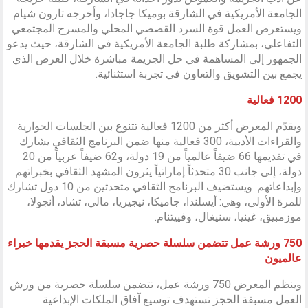
الجامعة الأمريكية في الشارقة بوميكا جاجادا، وأخرجه تارون شيام.
ويستعرض العمل قوة السرد القصصي المحلي والمسرح المجتمعي
التفاعلي، بمشاركة طلبة الجامعة الأمريكية في الشارقة، حيث يدعو
الجمهور إلى المساهمة في حل الجريمة مباشرة خلال العرض الذي
يجمع بين التشويق والتعاون في تجربة استثنائية.
1200 فعالية
ويقدّم المعرض أكثر من 1200 فعالية تتنوع بين الجلسات الحوارية
والقراءات الأدبية، 300 فعالية منها ضمن البرنامج الثقافي يشارك
في تقديمها 66 ضيفاً عالمياً من 19 دولة، و62 ضيفاً عربياً من 20
دولة، إلى جانب 30 متحدثاً إماراتياً يثرون المشهد الثقافي بخبراتهم
وإبداعاتهم. ويستضيف البرنامج الثقافي متحدثين من 10 دول تشارك
للمرة الأولى، وهي: أيسلندا، جاميكا، نيجيريا، مالي، تشاد، أنجولا،
موزمبيق، غينيا، سنيغال، وفييتنام.
750 ورشة عمل تتضمن سلسلة حصرية مسبقة الحجز يقدمها خبراء
عالميون
وينظم المعرض 750 ورشة عمل، تتضمن سلسلة حصرية من ورش
العمل مسبقة الحجز تستهدف توسيع آفاق الملكات الإبداعية