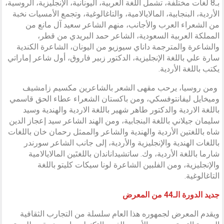
بـ8 لغات مختلفة، تشمل اللغة العربية، اليونانية، الإنجليزية، الروسية،
الأردية، البنجابية، المالايالامية، والتاغالوغية، وتجمع الأمسيات نخبة
من الشعراء العرب والأجانب، منهم الشاعر سعيد آل مانع من
المملكة العربية السعودية، الشاعر حمد البريدي من قطر،
والشاعرة والمترجمة داناي سيوزيو من اليونان، الشاعرة الكندية
سارة علي باللغة الإنجليزية، الدكتور زبير فاروق، أول شاعر إماراتي
يكتب باللغة الأردية.
ومن روسيا، يرحب مقهى الشعر بالشاعرين مكسيم زامشيف
وميخايل ليفانتوفسكي، ومن باكستان الشعراء عطاء الحق قاسمي
باللغة الاردية والدكتور طاهر شهير باللغة الاردية والهندية وسيد
سليمان جيلاني باللغة البنجابية، ومن الهند الشاعر سيد إعجاز الدين
شاه باللغتين الأردية والهندية والشاعر والممثل رحمان خان باللغات
باللغات الهندية والإنجليزية والأردية، إلى جانب الشاعر سورندر
شارما باللغة الأردية، وك. ساتشيداناندان باللغتَين المالايالامية
والإنجليزية، ومن الفلبين الشاعرة لونا سيكات كليتو باللغة
التاغالوغية.
جديد الدورة الـ44 من المعرض
ويقدم المعرض لجمهوره هذا العام سلسلة من التجارب الثقافية