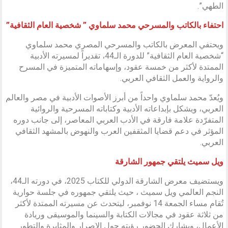
الطهي”.
احتفاء بالكاتب والمسرحي محمد سلماوي ” شخصية العام الثقافية”
ويحتفي المعرض بالكاتب والمسرحي المصري محمد سلماوي
“شخصية العام الثقافية” للدورة الـ44، تقديراً لمسيرته الأدبية
الممتدة لأكثر من خمسة عقود، وإسهاماته المتميزة في المسرح
والرواية والعمل الثقافي العربي.
ويُعدّ محمد سلماوي واحداً من أبرز الأصوات الأدبية في مصر والعالم
العربي، ويشكل بإبداعاته الأدبية وكتاباته المسرحية والروائية
المتفرّدة علامة فارقة في الأدب العربي المعاصر، إلى جانب دوره
المؤثر في دعم قضايا المثقفين العرب والنهوض بالمشهد الثقافي
العربي.
ويل سميث يلتقي جمهور الشارقة
ويستضيف معرض الشارقة الدولي للكتاب 2025، في دورته الـ44،
النجم العالمي ويل سميث ، حيث يلتقي جمهوره في جلسة حوارية
تُقام مساء الجمعة 14 نوفمبر، ليتحدث عن مسيرته الممتدة لأكثر
من ثلاثة عقود في مجالات الكتابة والسينما والموسيقى وريادة
الأعمال، ويشارك الحضور رؤيته حول الإصرار والمثابرة والتطور