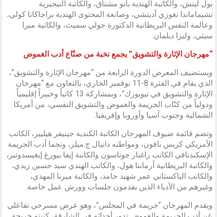
بول لينش، والكاتبة الهندية بانو مشتاق، والكاتبة النيجيرية
تشيماماندا نغوزي أديتشي، وصانعة المحتوى الهندية براجاكاتا كولي،
وعالمة النفس البريطانية الدكتورة جولي سميث، والكاتبة ميرا
سيثي، وليزا ديلمان.
“مهرجان الإثارة والتشويق” يجمع نخبة من صنّاع أدب الغموض
ويستضيف المعرض الدورة الرابعة من “مهرجان الإثارة والتشويق”،
الذي يقام في الفترة 8-11 نوفمبر الجاري، بالتعاون مع “مهرجان
الإثارة والتشويق في نيويورك”، وبمشاركة 13 كاتباً وخبيراً إقليمياً
ودولياً من كتّاب الجريمة والغموض والتشويق النفسي، من أمريكا
الشمالية وجنوب آسيا وأوروبا وإفريقيا.
وتضم قائمة ضيوف المهرجان الكاتبة الكندية جينيفر هيليير، الكاتب
الأمريكي كريس بافون، ومواطنه دانيال ج.ميلر، ونجما أدب الجريمة
الإسكندنافي الكاتب راغنار جوناسون والكاتبة إيفا بيورغ إيغيسدوتير،
والكاتبة البريطانية آرمانتا هول، والكاتب الهندي سيد حسين زيدي،
والكاتب الباكستاني عمر شهيد حامد، والكاتبة ميرنا المهدي،
وغيرهم من الأدباء الذين بقدمون جلسات وورش عمل خاصة.
ويقدم المهرجان “جريمة في المجلس”، وهو عرض مسرحي تفاعلي
عن أدب الجريمة والغموض تدور أحداثه في الشارقة، كتبته خريجة