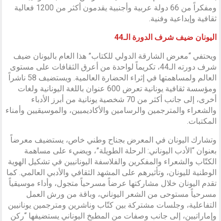
ومفكراً من 66 دولة عربية وأجنبية يقدمون أكثر من 1200 فعالية
ثقافية وإبداعية وفنية.
اليونان ضيف شرف الدورة الـ44
ويحتفي “معرض الشارقة الدولي للكتاب” هذا العام باليونان ضيف
شرف دورته الـ44، تكريماً لواحدة من أعرق الثقافات على مستوى
العالم ولمساهمتها في إثراء الحضارة العالمية. ويستضيف 58 ناشراً
ومؤسسة ثقافية يونانية تعرض 600 عنوان باللغة اليونانية ولغات
أخرى، إلى جانب أكثر من 70 شخصية يونانية من أبرز الأدباء
والشعراء والمترجمين والرسامين والأكاديميين، والموسيقيين وأمناء
المكتبات.
وتشارك اليونان في المعرض بجناح وطني خاص، يستضيف معرضاً
بعنوان “الأدب اليوناني: الرحلة الطويلة”، ويضيء على مساهمة
الكتّاب والشعراء والمفكرين والفلاسفة اليونانيين في تشكيل الهوية
الوطنية لليونان، وتأثيرهم على المشهد الثقافي والأدبي العالمي. كما
تقدم اليونان خلال مشاركتها عرضاً مسرحياً متجول، وأداء موسيقياً
مسرحياً مستوحى من الشعر اليوناني، وباقة من ورش العمل
التفاعلية، وجلسات مشتركة بين كتّاب وناشرين ومترجمين يونانيين
وإماراتيين، إلى جانب وصفات من المطبخ اليوناني يستضيفها “ركن