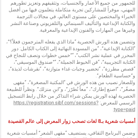
للجمهور من جميع الأعمار والجنسيات، وتثقيفهم وتعزيز تطورهم
المهني، موفراً للمشاركين تجربة متكاملة يتعلمون فيها من أفضل
الخبراء والمختصين على مستوى العالم، في مجالات الترجمة
والكتابة الإبداعية والتأليف السينمائي والتلفزيوني وصناعة النشر
وغيرها من المهارات والفنون الإبداعية والمعرفية.
وتتضمن هذه الورش الحصرية “ماذا الذي يفعله المترجمون فعلاً؟”،
“الكتابة الإبداعية”، “من المسودة النهائية إلى الكتاب الكامل: دور
المحرر في عملية نشر الكتب”، “”خمس خطوات ونصف للنجاح في
الكتابة التجريبية”، “فن الخيوط الجميلة”، “”صندوق الموسيقى”،
“قصص مطرزة”، “تحضير وجبات غداء متوازنة”، “نقرشات لذيذة”،
و”حساسية الطعام”.
وللصغار نصيب من هذه الورش في “المكتبة المصغرة”، “مقهى
مصغّر”، “اصنع إطارك”، “معاً نُطرّز”، و”ابنِ منزلك”. ونظراً للطبيعة
الحصرية لهذه الورش يمكن شراء التذاكر من خلال رابط التسجيل
الرسمي للمعرض:
https://registration.sibf.com/sessions?
.
type=paid
أمسيات شعرية بـ8 لغات تصحب زوار المعرض إلى عالم القصيدة
وضمن البرنامج الثقافي، يستضيف “مقهى الشعر” أمسيات شعرية