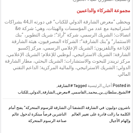
مجموعة الشركاء والداعمين
ويحظى “معرض الشارقة الدولي للكتاب” في دورته الـ44 بشراكات
استراتيجية مع عدد من المؤسسات والهيئات، وهي؛ شركة e&
اتصالات؛ الشريك الرسمي، شركة “أرادَ”؛ شريك التطوير، “بنك
الاستثمار” و”بنك الشارقة”؛ الشركاء المصرفيون، هيئة الشارقة
للإذاعة والتلفزيون؛ الشريك الإعلامي الرسمي، مركز إكسبو
الشارقة؛ الشريك الاستراتيجي، أبوظبي للإعلام؛ الشريك الإعلامي،
مركز تريندز للبحوث والاستشارات؛ الشريك البحثي، مطار الشارقة
الدولي؛ الشريك الاستراتيجي، والمالية المركزية؛ الداعم التقني
المالي.
Posted in
أخبار
,
الرئيسية
Tagged
#الشارقة
,
#الشيخ_سلطان_بن_محمد_القاسمي
,
#معرض_الشارقة_الدولي_للكتاب
تصفّح
ناشرون دوليون: في الشارقة اكتشفنا أن
الشارقة للرسوم المتحركة” يفتح أمام
المقالات
الكلمة ما زالت قادرة على تغيير العالم
الناشرين فرصاً مبتكرة لدخول عالم
وإلهام الأجيال
صناعة الرسوم المتحركة