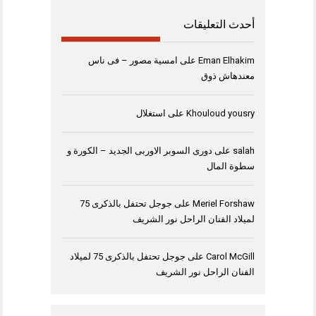
أحدث التعليقات
Eman Elhakim
على
امسية مصور – فى ناس
معندهاش ذوق
Khouloud yousry
على
استغلال
salah
على
دورى السوبر الاوربى الجديد – الكورة و
سطوة المال
Meriel Forshaw
على
جوجل تحتفل بالذكرى 75
لميلاد الفنان الراحل نور الشريف
Carol McGill
على
جوجل تحتفل بالذكرى 75 لميلاد
الفنان الراحل نور الشريف