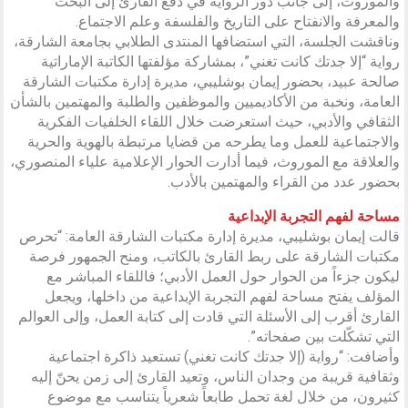
والموروث، إلى جانب دور الرواية في دفع القارئ إلى البحث
والمعرفة والانفتاح على التاريخ والفلسفة وعلم الاجتماع.
وناقشت الجلسة، التي استضافها المنتدى الطلابي بجامعة الشارقة،
رواية “إلا جدتك كانت تغني”، بمشاركة مؤلفتها الكاتبة الإماراتية
صالحة عبيد، بحضور إيمان بوشليبي، مديرة إدارة مكتبات الشارقة
العامة، ونخبة من الأكاديميين والموظفين والطلبة والمهتمين بالشأن
الثقافي والأدبي، حيث استعرضت خلال اللقاء الخلفيات الفكرية
والاجتماعية للعمل وما يطرحه من قضايا مرتبطة بالهوية والحرية
والعلاقة مع الموروث، فيما أدارت الحوار الإعلامية علياء المنصوري،
بحضور عدد من القراء والمهتمين بالأدب.
مساحة لفهم التجربة الإبداعية
قالت إيمان بوشليبي، مديرة إدارة مكتبات الشارقة العامة: “تحرص
مكتبات الشارقة على ربط القارئ بالكاتب، ومنح الجمهور فرصة
ليكون جزءاً من الحوار حول العمل الأدبي؛ فاللقاء المباشر مع
المؤلف يفتح مساحة لفهم التجربة الإبداعية من داخلها، ويجعل
القارئ أقرب إلى الأسئلة التي قادت إلى كتابة العمل، وإلى العوالم
التي تشكّلت بين صفحاته”.
وأضافت: “رواية (إلا جدتك كانت تغني) تستعيد ذاكرة اجتماعية
وثقافية قريبة من وجدان الناس، وتعيد القارئ إلى زمن يحنّ إليه
كثيرون، من خلال لغة تحمل طابعاً شعرياً يتناسب مع موضوع