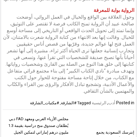
الرواية بوابة للمعرفة
وحول العلاقة بين الواقع والخيال في العمل الروائي، أوضحت
صالحة عبيد أن الرواية تمنح الكاتب فرصة لا تقتصر على التوثيق،
وإنما تمتد إلى تحويل الحدث الواقعي أو التاريخي إلى مساحة أوسع
للخيال. وقالت إنها بعد الانتهاء من كتابة الرواية شعرت بالامتنان، لأن
العمل فتح لها عوالم جديدة، وقرّبها من قصص أناس حقيقيين
وتجارب إنسانية جعلتها ترى الحياة أكثر ثراء، مشيرة إلى أنها تشعر
أحياناً بأنها تصبح صديقة للشخصيات التي تقرأ عنها، وتسعى في
كتابتها إلى خلق هذا النوع من الصلة بين القارئ وشخصيات رواياتها.
وتهدف مبادرة “نادي الكتاب الكبير” إلى بناء مجتمع قرائي متفاعل
مع الكتاب، من خلال إتاحة مساحة مفتوحة للحوار حول الكتب
والأعمال الأدبية، وتشجيع تبادل الأفكار والرؤى بين القراء والكتّاب
والمهتمين بالشأن الثقافي.
Posted in
أدب
,
الرئيسية
Tagged
#الشارقة
,
#مكتبات_الشارقة
تصفّح
مجلس الأزياء العربي ومعهد FAD دبي
المقالات
يُطلقان صندوق منح دراسية بقيمة 1.3
إنترسك السعودية يجمع
مليون درهم إماراتي لتمكين الجيل