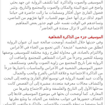
الموسيقى والصوت والذاكرة. كما تكشف الرواية عن جهد بحثي
واضح في تتبع البيئة والمكان والصوت والمجتمع والتاريخ، وتثير
فضول القارئ حول أفكار ومسلمات ما زالت حاضرة في حياتنا
اليوم. لذلك نرى أنها عمل مهم للشباب، لأنها تقرّبهم من الماضي،
وتساعدهم في الوقت نفسه على فهم جذور بعض المفاهيم
الاجتماعية التي لا تزال ممتدة في الحاضر”.
الموسيقى جزء من الذاكرة الشفاهية
وفي حديثها خلال الجلسة، أوضحت صالحة عبيد أن عنوان الرواية
انطلق من شخصية “عذيجة”، التي تجمع بين الغناء في الأعراس
والالتزام بالعبادة، في محاولة لطرح رؤية مختلفة للموسيقى بوصفها
وسيلة للتعبير وجزءاً من التراث الشفاهي للمجتمع. وأضافت أن
الرواية تقرأ تاريخ المجتمع من زاوية الصوت والنغم، وتستكشف
حضور الموسيقى الشعبية في الأعراس والمناسبات باعتبارها جزءاً
من الذاكرة الاجتماعية وعلاقة الناس بالفرح والحب والجمال.
وأكدت عبيد أهمية الرواية في توسيع آفاق القارئ ودفعه إلى البحث
واكتشاف مجالات معرفية متعددة، مشيرة إلى أن القصص كانت
مدخلها الأول إلى التاريخ والفلسفة وعلم الاجتماع وغيرها من
المعارف. كما أوضحت أن بحثها في موضوع الموسيقى قادها إلى
اكتشاف حضورها في جوانب مختلفة من الحياة، ما وسّع نظرتها
إليها بوصفها مرتبطة بالصوت والإحساس والذاكرة والتعبير الإنساني.