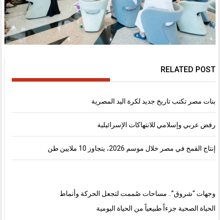
RELATED POST
بنات مصر تكتب تاريخ جديد لكرة اليد المصرية
رفض عربي وإسلامي للانتهاكات الإسرائيلية
إنتاج القمح في مصر خلال موسم 2026، يتجاوز 10 ملايين طن
وجهات “شروق”.. مساحات صُممت لتجعل الحركة وأنماط
الحياة الصحية جزءاً طبيعياً من الحياة اليومية