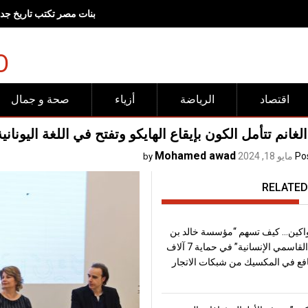
رفض عربي وإسلامي للانته
O
اقتصاد
الرياضة
أزياء
صحة و جمال
لغانم تتأمل الكون بإيقاع الهايكو وتفتح في اللغة اليونان
Mohamed awad
Po
مايو 18, 2024
by
RELATED
اكين… كيف تسهم “مؤسسة خالد بن
سلطان القاسمي الإنسانية” في حماية 7 آلاف
فع في المكسيك من شبكات الاتجار