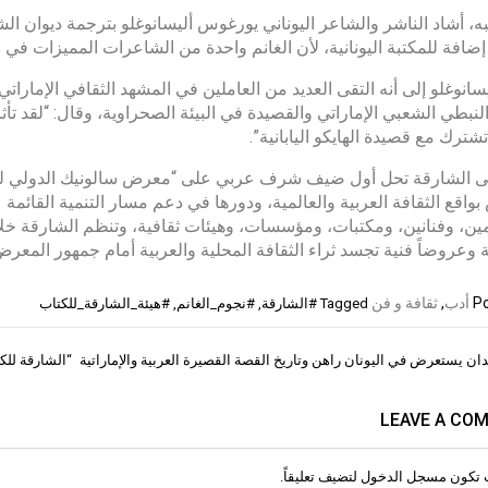
ه، أشاد الناشر والشاعر اليوناني يورغوس أليسانوغلو بترجمة ديوان الش
ضافة للمكتبة اليونانية، لأن الغانم واحدة من الشاعرات المميزات في دو
يسانوغلو إلى أنه التقى العديد من العاملين في المشهد الثقافي الإماراتي
لنبطي الشعبي الإماراتي والقصيدة في البيئة الصحراوية، وقال: “لقد ت
شترك مع قصيدة الهايكو اليابانية”.
ى الشارقة تحل أول ضيف شرف عربي على “معرض سالونيك الدولي للكتاب”
بواقع الثقافة العربية والعالمية، ودورها في دعم مسار التنمية القائم
ن، وفنانين، ومكتبات، ومؤسسات، وهيئات ثقافية، وتنظم الشارقة خل
ة وعروضاً فنية تجسد ثراء الثقافة المحلية والعربية أمام جمهور المعرض 
Po
أدب
,
ثقافة و فن
Tagged
#الشارقة
,
#نجوم_الغانم
,
#هيئة_الشارقة_للكتاب
ان يستعرض في اليونان راهن وتاريخ القصة القصيرة العربية والإماراتية
“الشارقة للك
ات
LEAVE A CO
 تكون
مسجل الدخول
لتضيف تعليقاً.