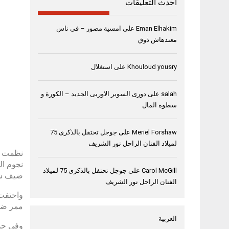
أحدث التعليقات
Eman Elhakim
على
امسية مصور – فى ناس
معندهاش ذوق
Khouloud yousry
على
استغلال
salah
على
دورى السوبر الاوربى الجديد – الكورة و
سطوة المال
Meriel Forshaw
على
جوجل تحتفل بالذكرى 75
لميلاد الفنان الراحل نور الشريف
نظمت “ه
نجوم ال
Carol McGill
على
جوجل تحتفل بالذكرى 75 لميلاد
ضيف شرف
الفنان الراحل نور الشريف
واحتفت 
ممر ضيق
العربية
وفي حدي