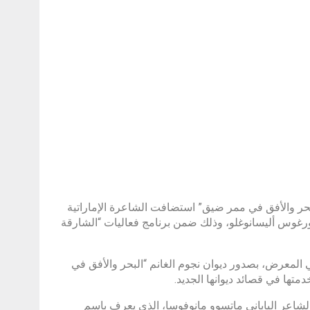
بحر والأفق في ممر ضيق” استضافت الشاعرة الإماراتية
يورغوس أليسانوغلو، وذلك ضمن برنامج فعاليات “الشارقة
المعرض، بصدور ديوان نجوم الغانم “البحر والأفق في
متها في قصائد ديوانها الجديد.
الشاعر الياباني ماتسوو مانوفوسا، الذي يعرف باسم