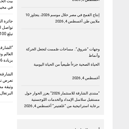
بيت الحك
في مخيم 
إنتاج القمح في مصر خلال موسم 2026، يتجاوز 10
جائزة ال
ملايين طن
أغسطس 4, 2026
تواصل اس
تبلغ 100 ألف دولار
“الشارقة
وجهات “شروق”.. مساحات صُممت لتجعل الحركة
وأنماط
بزيادة 56%
الحياة الصحية جزءاً طبيعياً من الحياة اليومية
الشارقة
أغسطس 4, 2026
وثيقة مع
البرتغال
“منتدى الشارقة للاستثمار 2026” يعزز الحوار حول
مستقبل سلاسل الإمداد والخدمات اللوجستية
برعاية استراتيجية من “غلفتينر”
أغسطس 4, 2026