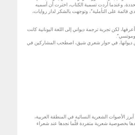
محددة، وعندما أردت تسمية الكتاب، اخترت أن أسميه
ي قائمة على التأملية”، وتوجهت بالشكر لدار روايات،
رفها، لكن تجربة ترجمة ديواني إلى اللغة اليونانية كانت
وموتسي”.
ت من ديوانها، في حوار شعري شيق، اصطحب المشاركين في
برز الأصوات الشعرية النسائية في المنطقة العربية،
عراء عرب، وتتميز قصائدها بخصوصية شعرية متفردة قلّما نجدها عند شعراء