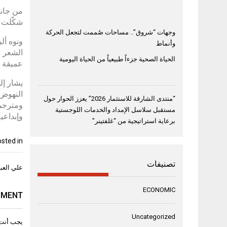
من جانب
شكّلت إ
وجهات “شروق”.. مساحات صُممت لتجعل الحركة
ونوه أل
وأنماط
الشعر ا
الحياة الصحية جزءاً طبيعياً من الحياة اليومية
عميقة ت
يشار إل
النهوض 
“منتدى الشارقة للاستثمار 2026” يعزز الحوار حول
ومترجمي
مستقبل سلاسل الإمداد والخدمات اللوجستية
وإبداعي
برعاية استراتيجية من “غلفتينر”
sted in
تصنيفات
تصفّح
علي العبد
المقال
ECONOMIC
MMENT
Uncategorized
يجب أنت