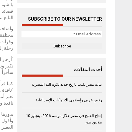
باتشو، 
قصائد ز
التابع 
SUBSCRIBE TO OUR NEWSLETTER
وأضافت 
Email
مختلفة،
Address
وقرأت ا
*
رحلة إل
“أزهار 
تكبر وت
أحدث المقالات
سأقرأ ل
كما قرأ
بنات مصر تكتب تاريخ جديد لكرة اليد المصرية
“نافذة 
تعبر أم
رفض عربي وإسلامي للانتهاكات الإسرائيلية
نافذة و
بدورها 
إنتاج القمح في مصر خلال موسم 2026، يتجاوز 10
ملايين طن
العصر ا