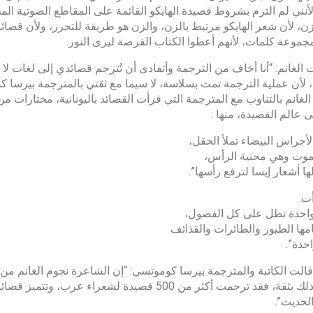
لأنني لم التزم بشروط قصيدة الهايكو القائمة على المقاطع الصوتية ال
ن، لأن شعر الهايكو مرتبط بالزن، والزن هو طريقة للتحرر، ولأن قصائد
لمجموعة كلمات، لأنهم أعطوا الكتاب الفرصة ليرى النور.
الغانم: “أنا أخاف من الترجمة وأتفادى أن تُترجم قصائدي إلى لغات لا أع
 لأن عملية الترجمة تمت بسلاسة، لا سيما مع ثقتي بالمترجمة بيرسا ك
لغانم بالتناوب مع المترجمة التي قرأت القصائد باليونانية، مختارا
ى عالم القصيدة، منها :
الأجراس البيضاء تملأ الحقل،
موت وهي محنية الرأس،
ها أشعار إيسا لترفع رأسها”.
ت:
واحدة تطل على كل الفصول،
امها الطيور والطائرات والقذائف
احدة”.
قالت الكاتبة والمترجمة بيرسا كوموتسي: “إن الشاعرة نجوم الغانم من أ
وأقول ذلك بثقة، فقد ترجمت أكثر من 500 قصيدة لش
لحديث”.