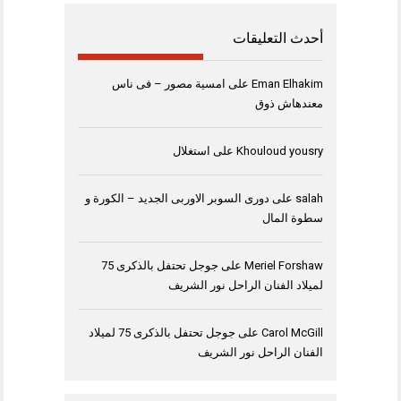
أحدث التعليقات
Eman Elhakim
على
امسية مصور – فى ناس
معندهاش ذوق
Khouloud yousry
على
استغلال
salah
على
دورى السوبر الاوربى الجديد – الكورة و
سطوة المال
Meriel Forshaw
على
جوجل تحتفل بالذكرى 75
لميلاد الفنان الراحل نور الشريف
Carol McGill
على
جوجل تحتفل بالذكرى 75 لميلاد
الفنان الراحل نور الشريف