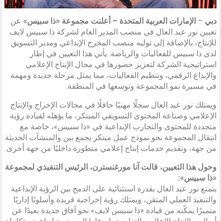
دبي
–
الإمارات العربية المتحدة – أعلنت مجموعة «ذا سبيس»
عن
تعيين نور عبد العال في منصب المدير العام لشركة ذا سبيس لايف
للإنتاج، بالإضافة إلى توليه منصب المخرج الإبداعي ومدير التسويق
لدى ذا سبيس للفعاليات والرياضة. يأتي هذا التعيين في إطار
استراتيجية الشركة لتعزيز حضورها في مجال الإنتاج الإعلامي
والإبداع الرقمي، وتنظيم الفعاليات، مما يمثل مرحلة جديدة ومهمة
في مسيرة نمو المجموعة وتوسعها في المنطقة.
ويمتلك نور عبد العال سجلًا مهنيًا حافلًا في مجالات الإخراج والإنتاج
الإعلامي وصناعة المحتوى التسويقي المبتكر، ما يؤهله لقيادة رؤية
متجددة للمحتوى والتجارب الإبداعية في «ذا سبيس»، خاصة مع
انتقال المجموعة نحو نموذج عمل مبتكر يجمع بين والمنشآت الحديثة
من جهة، وتقديم خدمات إنتاج إعلامي متطورة داخليًا من جهة أخرى.
وحول هذا التعيين، قالت آنا مورغنسترن، الرئيس التنفيذي لمجموعة
«ذا سبيس»:
يتمتع نور عبد العال بقدرة استثنائية على الدمج بين الرؤية الإبداعية
والتنفيذ العملي المتقن، ويمتلك رؤية إخراجية فريدة وأسلوبًا إداريًا
متميزًا يمكّنه من قيادة «ذا سبيس لايف» نحو آفاق جديدة بعيدًا عن