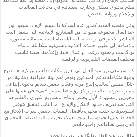
أساليب الإنتاج الإعلامي التقليدية، ليحوّلها إلى منصة إبداعية متكاملة
تقدّم محتوى مبتكرًا وتجارب استثنائية في مجالات الفعاليات
والإعلام ورواية القصص.
وفي منصبه الجديد كمدير عام لشركة ذا سبيس لايف ، سيقود نور
عبد العال مجموعة متنوعة من المشاريع الإنتاجية التي تشمل البث
المباشر الاحترافي، وتغطية الفعاليات بأساليب سينمائية متطورة،
بالإضافة إلى تطوير حملات إعلانية وتسويقية متكاملة، وإنتاج
بودكاست ومحتوى رقمي وأعمال فنية وإعلامية أصيلة تناسب
مختلف المنصات التلفزيونية والرقمية.
كما سيسعى نور عبد العال إلى تعزيز مكانة «ذا سبيس لايف» لتصبح
وجهة متكاملة تدعم المبدعين وتوفر لهم بيئة احترافية ومثالية، من
خلال تطبيق أساليب إنتاج مرنة وفعّالة تضمن تقديم محتوى إبداعي
يتميز بالجودة العالية. وترتكز رؤية «ذا سبيس لايف» في عملها على
محورين رئيسيين؛ الأول يختص بإنتاج المشاريع الكبرى والطموحة
التي تعيد تعريف حدود الابتكار والإبداع، أما الثاني فيتعلق بتوفير
استوديوهات حديثة مجهزة بأفضل التقنيات، تضمن سرعة الإنجاز مع
الحفاظ على الجودة، بما يمنح العملاء تجربة مثالية لصناعة المحتوى
الذي يلبي تطلعاتهم واحتياجاتهم.
وقال نور عبد العال تعليقًا على تعيينه الجديد: