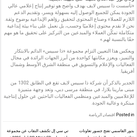
«تأسست ذا سبيس لايف بهدف واضح هو توفير إنتاج إعلامي عالي
الجودة يمكن للجميع الوصول إليه بسهولة ويسر، وتقديم الدعم
اللازم للعملاء وصناع المحتوى لتحقيق رؤاهم الإبداعية بوضوح وثقة.
نحن لا نقدم محتوى إعلاميًا وحسب، بل نعمل على بناء بيئة إبداعية
متكاملة تمكّن العملاء والمبدعين من التركيز على تحقيق ما هو مهم
حقًا بالنسبة لهم.»
ويعكس هذا التعيين التزام مجموعة «ذا سبيس» الدائم بالابتكار
والتميز، ويعزز مكانتها كواحدة من أبرز الجهات الرائدة في مجال
الفعاليات والإعلام والتسويق في منطقة الشرق الأوسط وشمال
أفريقيا.
الجدير بالذكر أن شركة ذا سبيس لايف تقع في الطابق 1302 من
مبنى مارينا بلازا، في منطقة مرسى دبي، وتعد وجهة متميزة
للإعلاميين والمبدعين ومنظمي الفعاليات الباحثين عن حلول إنتاجية
مبتكرة وعالية الجودة.
Posted in
اقتصاد
,
الرياضة
تصفّح
بدور القاسمي تفتح جسور تعاونات
تي سي إل تكشف النقاب عن مجموعة