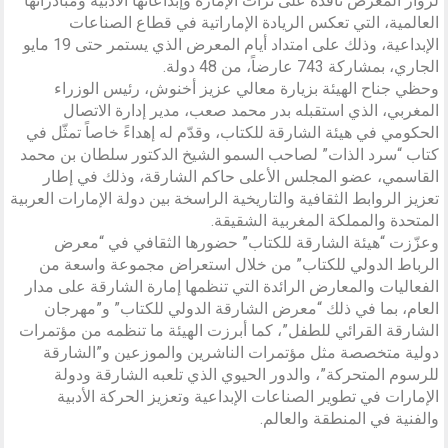
لزوار المعرض نافذة على تراث الإمارة وإبداعاتها الأدبية ومبادراتها
العالمية، التي تعكس الريادة الإماراتية في قطاع الصناعات
الإبداعية، وذلك على امتداد أيام المعرض الذي يستمر حتى 19 مايو
الجاري، بمشاركة 743 عارضاً، من 48 دولة.
وحظي جناح الهيئة بزيارة معالي عزيز أخنوش، رئيس الوزراء
المغربي، الذي استقبله بدر محمد صعب، مدير إدارة الاتصال
الحكومي في هيئة الشارقة للكتاب، وقدّم له إهداءً خاصاً تمثّل في
كتاب “سرد الذات” لصاحب السمو الشيخ الدكتور سلطان بن محمد
القاسمي، عضو المجلس الأعلى حاكم الشارقة، وذلك في إطار
تعزيز الروابط الثقافية والتاريخية الراسخة بين دولة الإمارات العربية
المتحدة والمملكة المغربية الشقيقة.
وعزّزت “هيئة الشارقة للكتاب” حضورها الثقافي في “معرض
الرباط الدولي للكتاب” من خلال استعراض مجموعة واسعة من
الفعاليات والمعارض الرائدة التي تنظمها إمارة الشارقة على مدار
العام، بما في ذلك “معرض الشارقة الدولي للكتاب” و”مهرجان
الشارقة القرائي للطفل”، كما أبرزت الهيئة ما تنظمه من مؤتمرات
دولية متخصصة مثل مؤتمرات الناشرين والموزعين و”الشارقة
للرسوم المتحركة”، والدور الحيوي الذي تلعبه الشارقة ودولة
الإمارات في تطوير الصناعات الإبداعية وتعزيز الحركة الأدبية
والفنية في المنطقة والعالم.