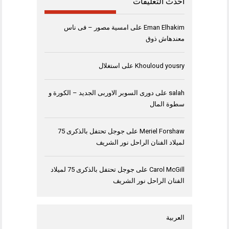
أحدث التعليقات
Eman Elhakim
على
امسية مصور – فى ناس
معندهاش ذوق
Khouloud yousry
على
استغلال
salah
على
دورى السوبر الاوربى الجديد – الكورة و
سطوة المال
Meriel Forshaw
على
جوجل تحتفل بالذكرى 75
لميلاد الفنان الراحل نور الشريف
Carol McGill
على
جوجل تحتفل بالذكرى 75 لميلاد
الفنان الراحل نور الشريف
العربية