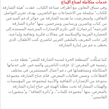
خدمات متكاملة لصناع الإبداع
وفي سياق التعاون مع أطراف صناعة الكتاب، عقدت “هيئة الشارقة
للكتاب” سلسلة من الاجتماعات مع الناشرين، بهدف تعزيز التواصل
الثقافي، واستعرضت ما تقدمه الشارقة من جوائز لدعم المبدعين
من كتاب وناشرين ورسامين ومترجمين، منها “جائزة الشارقة
للترجمة” (ترجمان)، التي تكرم الإصدارات المترجمة المستندة إلى
الحضارة العربية والإسلامية في مجالات فكرية وثقافية وإبداعية،
إلى جانب التعريف بالملتقى العربي لناشري كتب الأطفال، الذي
يحظى بدعم من إمارة الشارقة.
كما شكَّلت “المنطقة الحرة لمدينة الشارقة للنشر” نقطة جذب
رئيسية في المعرض؛ إذ عرّفت الناشرين والمبدعين على خدماتها
المتكاملة ومساهماتها في دعم أعمال المستثمرين في مختلف
القطاعات. وضمن فعاليات المعرض، قدّم جناح الشارقة مجموعة
متنوعة من الإصدارات الثقافية والأدبية لمجموعة من المؤسسات
والهيئات المشاركة تحت مظلة الهيئة في جناح إمارة الشارقة
بالمعرض، منها “مجموعة كلمات”، و”دائرة الثقافة”، و”منشورات
القاسمي”.