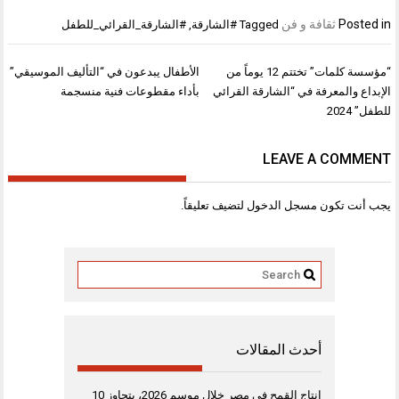
Posted in
ثقافة و فن
Tagged
#الشارقة
,
#الشارقة_القرائي_للطفل
تصفّح
“مؤسسة كلمات” تختتم 12 يوماً من
الأطفال يبدعون في “التأليف الموسيقي”
المقالات
الإبداع والمعرفة في “الشارقة القرائي
بأداء مقطوعات فنية منسجمة
للطفل” 2024
LEAVE A COMMENT
يجب أنت تكون
مسجل الدخول
لتضيف تعليقاً.
أحدث المقالات
إنتاج القمح في مصر خلال موسم 2026، يتجاوز 10