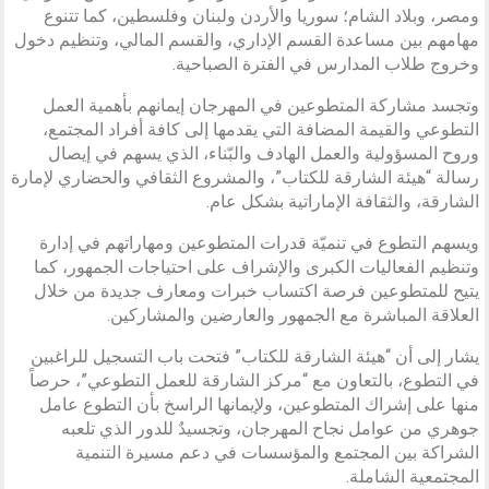
ومصر، وبلاد الشام؛ سوريا والأردن ولبنان وفلسطين، كما تتنوع
مهامهم بين مساعدة القسم الإداري، والقسم المالي، وتنظيم دخول
وخروج طلاب المدارس في الفترة الصباحية.
وتجسد مشاركة المتطوعين في المهرجان إيمانهم بأهمية العمل
التطوعي والقيمة المضافة التي يقدمها إلى كافة أفراد المجتمع،
وروح المسؤولية والعمل الهادف والبّناء، الذي يسهم في إيصال
رسالة “هيئة الشارقة للكتاب”، والمشروع الثقافي والحضاري لإمارة
الشارقة، والثقافة الإماراتية بشكل عام.
ويسهم التطوع في تنميّة قدرات المتطوعين ومهاراتهم في إدارة
وتنظيم الفعاليات الكبرى والإشراف على احتياجات الجمهور، كما
يتيح للمتطوعين فرصة اكتساب خبرات ومعارف جديدة من خلال
العلاقة المباشرة مع الجمهور والعارضين والمشاركين.
يشار إلى أن “هيئة الشارقة للكتاب” فتحت باب التسجيل للراغبين
في التطوع، بالتعاون مع “مركز الشارقة للعمل التطوعي”، حرصاً
منها على إشراك المتطوعين، ولإيمانها الراسخ بأن التطوع عامل
جوهري من عوامل نجاح المهرجان، وتجسيدٌ للدور الذي تلعبه
الشراكة بين المجتمع والمؤسسات في دعم مسيرة التنمية
المجتمعية الشاملة.