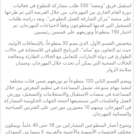
استقبل فريق “ومضة” 350 طلب مشاركة للتطوع في فعاليات
دورة العام الجاري من المهرجان، من خلال الفرصة التي تم طرحها
على منصة “مركز الشارقة للعمل التطوعي”، وبعد دراسة طلبات
التسجيل التي قدمها المتطوعون وفقاً لاحتياجات المهرجان، تم
اختيار 150 متطوعاً وتوزيعهم على قسمين رئيسيين.
يتخصص القسم الأول، الذي يضم 30 متطوعاً، بالإسعافات الأولية،
حيث تم التعاون مع “ساند”، البرنامج التطوعي للاستجابة في حالات
الطوارئ في دولة الإمارات، للتعامل مع الحالات الطارئة ومعالجة
الحالات الصحية التي يمكن أن تحدث خلال المهرجان، وضمان
سلامة الزوار.
ويضم القسم الثاني 120 متطوعاً تم توزيعهم ضمن فئات مختلفة
لتنفيذ مهام متنوعة، تشمل المساعدة في تنظيم المعرض من خلال
المساعدة في منصات الاستقبال والاستعلامات والتسجيل، وورش
العمل والجلسات التي تستضيفها أجنحة الجهات الحكومية المشاركة
في المهرجان، ومنهم 10 مصورين موزعين على الفترتين الصباحية
والمسائية للمهرجان.
وتتنوع أعمار المتطوعين المشاركين من 18 حتى 45 عاماً، ويمثلون
مختلف الجنسيات الآسيوية والأجنبية والعربية، لا سيما من السودان