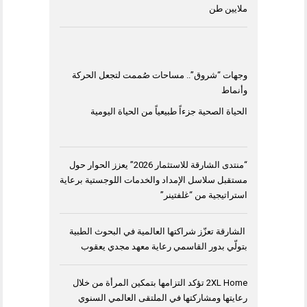
ملايين طن
وجهات “شروق”.. مساحات صُممت لتجعل الحركة
وأنماط
الحياة الصحية جزءاً طبيعياً من الحياة اليومية
“منتدى الشارقة للاستثمار 2026” يعزز الحوار حول
مستقبل سلاسل الإمداد والخدمات اللوجستية برعاية
استراتيجية من “غلفتينر”
الشارقة تعزّز شراكتها العالمية في البحوث الطبية
بتولّي بدور القاسمي رعاية معهد مجدي يعقوب
2XL Home تؤكد التزامها بتمكين المرأة من خلال
رعايتها ومشاركتها في الملتقى العالمي السنوي