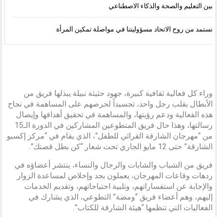
بين التعليم والصحة والذكاء الاصطناعي
نستمد من روح الاتحاد مسؤوليتنا في مواصلة تمكين المرأة
وراء كل فعالية ثقافية كبيرة، جهود حثيثة نبيلة يبذلها فريق من
الأبطال بقلب رجل واحد، تجسيداً لحرصهم على المساهمة في نجاح
هذه الفعالية ودعم رؤيتها، والمساهمة في تحقيق أهدافها وإيصال
رسالتها، وهذا حال فريق المتطوعين المشاركين في الدورة الـ15
من “مهرجان الشارقة القرائي للطفل”، الذي يقام في “مركز إكسبو
الشارقة” حتى 12 مايو الجاري تحت شعار “كن بطل قصتك”.
فريق من الشباب والشابات والرجال والنساء، ينتشر أعضاؤه في
ردهات وقاعات المهرجان، يعملون بجد وإخلاص لمساعدة الزوار
والإجابة عن استفساراتهم، وتلبية احتياجاتهم، وتقديم الخدمات
إليهم، وهم أعضاء فريق “ومضة” التطوعي، الذي يشارك في
الفعاليات التي تنظمها “هيئة الشارقة للكتاب”.