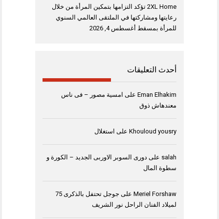
2XL Home تؤكد التزامها بتمكين المرأة من خلال
رعايتها ومشاركتها في الملتقى العالمي السنوي
للمرأة بمسقط
أغسطس 4, 2026
أحدث التعليقات
Eman Elhakim
على
امسية مصور – فى ناس
معندهاش ذوق
Khouloud yousry
على
استغلال
salah
على
دورى السوبر الاوربى الجديد – الكورة و
سطوة المال
Meriel Forshaw
على
جوجل تحتفل بالذكرى 75
لميلاد الفنان الراحل نور الشريف