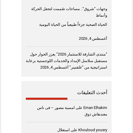
وجهات “شروق”.. مساحات صُممت لتجعل الحركة
وأنماط
الحياة الصحية جزءاً طبيعياً من الحياة اليومية
أغسطس 4, 2026
“منتدى الشارقة للاستثمار 2026” يعزز الحوار حول
مستقبل سلاسل الإمداد والخدمات اللوجستية برعاية
استراتيجية من “غلفتينر”
أغسطس 4, 2026
أحدث التعليقات
Eman Elhakim
على
امسية مصور – فى ناس
معندهاش ذوق
Khouloud yousry
على
استغلال