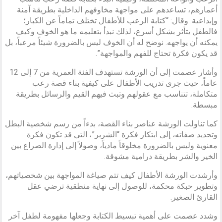
أعمارهم، تساعدهم على مواجهة مخاوفهم الداخلية بطريقة آمنة
وإبداعية. وقال: “كتابة الرعب للأطفال تختلف تماماً عن الكبار؛
فالطفل يتأثر بشكل أسرع، لذلك نبدأ بتعليمه ما هو الخوف وكيف
يمكنه أن يواجهه. نوضح له أن الخوف ليس بالضرورة شيئاً مرعباً، بل
قد يكون فكرة تحتاج للفهم والمواجهة”.
وأشار عصمت إلى أن الورشة تستهدف الفئة العمرية من 7 إلى 12
عاماً، حيث جرى تدريب الأطفال على كيفية بناء قصة رعب
متكاملة، تتناسب مع عقولهم وتبث فيهم القيم والرسائل بطريقة
مبسطة.
كما تناولت الورشة عناصر بناء القصة، بدءاً من رسم شخصية البطل
وتحديد صفاته، إلى ابتكار فكرة “الشرير”، التي قد تكون فكرة
معنوية وليس بالضرورة مخلوقاً مادياً، وصولاً إلى إدارة الصراع بين
الخير والشر بطريقة درامية مشوقة.
وأرشدت الورشة الأطفال كيف تتم صياغة المواجهة بين شخصياتهم،
وتطوير حبكة محكمة، للوصول إلى نهاية منطقية ترضي عقل
القارئ الصغير.
وشدد عصمت على أهمية تبسيط الكتابة وجعلها مفهومة لطفل آخر