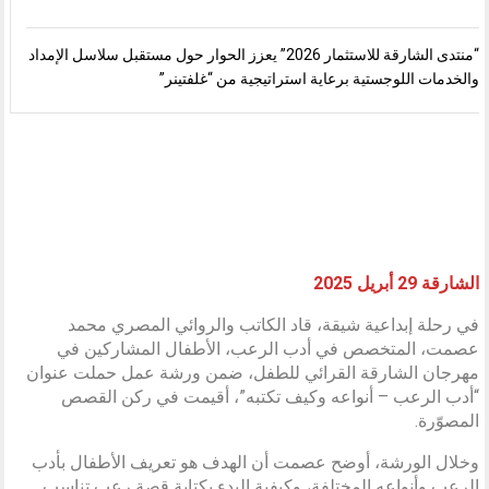
“منتدى الشارقة للاستثمار 2026” يعزز الحوار حول مستقبل سلاسل الإمداد
والخدمات اللوجستية برعاية استراتيجية من “غلفتينر”
الشارقة 29 أبريل 2025
في رحلة إبداعية شيقة، قاد الكاتب والروائي المصري محمد
عصمت، المتخصص في أدب الرعب، الأطفال المشاركين في
مهرجان الشارقة القرائي للطفل، ضمن ورشة عمل حملت عنوان
“أدب الرعب – أنواعه وكيف تكتبه”، أقيمت في ركن القصص
المصوّرة.
وخلال الورشة، أوضح عصمت أن الهدف هو تعريف الأطفال بأدب
الرعب وأنواعه المختلفة، وكيفية البدء بكتابة قصة رعب تناسب