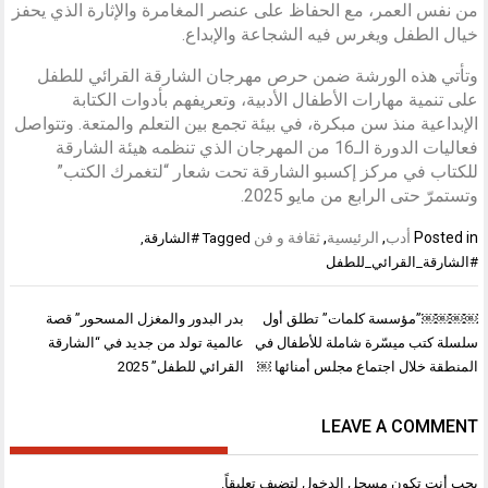
من نفس العمر، مع الحفاظ على عنصر المغامرة والإثارة الذي يحفز
خيال الطفل ويغرس فيه الشجاعة والإبداع.
وتأتي هذه الورشة ضمن حرص مهرجان الشارقة القرائي للطفل
على تنمية مهارات الأطفال الأدبية، وتعريفهم بأدوات الكتابة
الإبداعية منذ سن مبكرة، في بيئة تجمع بين التعلم والمتعة. وتتواصل
فعاليات الدورة الـ16 من المهرجان الذي تنظمه هيئة الشارقة
للكتاب في مركز إكسبو الشارقة تحت شعار “لتغمرك الكتب”
وتستمرّ حتى الرابع من مايو 2025.
Posted in
أدب
,
الرئيسية
,
ثقافة و فن
Tagged
#الشارقة
,
#الشارقة_القرائي_للطفل
تصفّح
￼￼￼￼”مؤسسة كلمات” تطلق أول
بدر البدور والمغزل المسحور” قصة
المقالات
سلسلة كتب ميسّرة شاملة للأطفال في
عالمية تولد من جديد في “الشارقة
المنطقة خلال اجتماع مجلس أمنائها ￼
القرائي للطفل” 2025
LEAVE A COMMENT
يجب أنت تكون
مسجل الدخول
لتضيف تعليقاً.