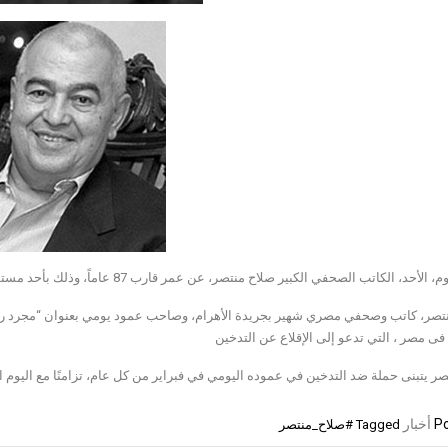
الكاتب الصحفي الكبير صلاح منتصر، عن عمر قارب 87 عاماً، وذلك بأحد مستشفيات القاهرة، نقل إليها بعد تعرضه لأزمة صحية قبل نحو يومين.
تصر، كاتب وصحفي مصري شهير بجريدة الأهرام، وصاحب عمود يومي بعنوان “مجرد رأي
 فى مصر ، التي تدعو إلى الإقلاع عن التدخين
صر يتبنى حملة ضد التدخين في عموده اليومي في فبراير من كل عام، تزامنًا مع اليوم ا
Po
أخبار
Tagged
#صلاح_منتصر