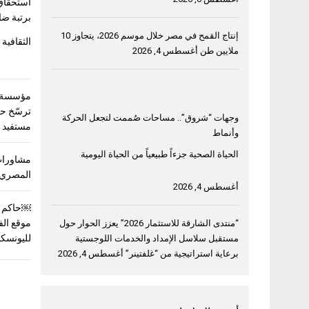
استحقاق
برتبة ضا
إنتاج القمح في مصر خلال موسم 2026، يتجاوز 10
الثقافية 
ملايين طن
أغسطس 4, 2026
مؤسسة خ
وجهات “شروق”.. مساحات صُممت لتجعل الحركة
مستفيد في 3 دول ع
وأنماط
الحياة الصحية جزءاً طبيعياً من الحياة اليومية
مشاورات
المصري 
أغسطس 4, 2026
￼حاكم ا
موقع الف
“منتدى الشارقة للاستثمار 2026” يعزز الحوار حول
لليونسك
مستقبل سلاسل الإمداد والخدمات اللوجستية
برعاية استراتيجية من “غلفتينر”
أغسطس 4, 2026