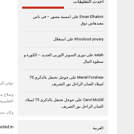
أحدث التعليقات
Eman Elhakim
على
امسية مصور – فى ناس
معندهاش ذوق
Khouloud yousry
على
استغلال
salah
على
دورى السوبر الاوربى الجديد – الكورة و
سطوة المال
Meriel Forshaw
على
جوجل تحتفل بالذكرى 75
توفي اليوم، الأحد، 
لميلاد الفنان الراحل نور الشريف
وصلاح من
Carol McGill
على
جوجل تحتفل بالذكرى 75 لميلاد
التعليمية
الفنان الراحل نور الشريف
وكان منت
sted in
العربية