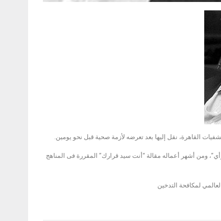
”، ومن أشهر أعماله مقالة “أنت سيد قرارك” المقررة فى المناهج
لعالمي لمكافحة التدخين