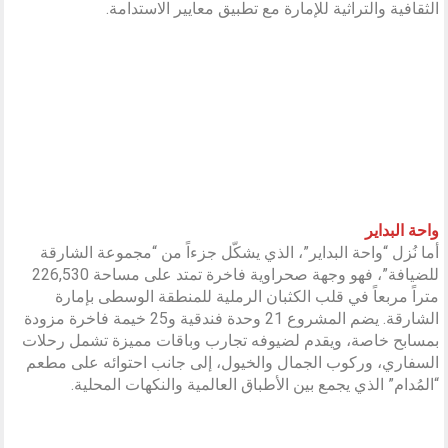
الثقافية والتراثية للإمارة مع تطبيق معايير الاستدامة.
واحة البداير
أما نُزل “واحة البداير”، الذي يشكّل جزءاً من “مجموعة الشارقة
للضيافة”، فهو وجهة صحراوية فاخرة تمتد على مساحة 226,530
متراً مربعاً في قلب الكثبان الرملية للمنطقة الوسطى بإمارة
الشارقة. يضم المشروع 21 وحدة فندقية و25 خيمة فاخرة مزودة
بمسابح خاصة، ويقدم لضيوفه تجارب وباقات مميزة تشمل رحلات
السفاري، وركوب الجمال والخيول، إلى جانب احتوائه على مطعم
“المُدام” الذي يجمع بين الأطباق العالمية والنكهات المحلية.