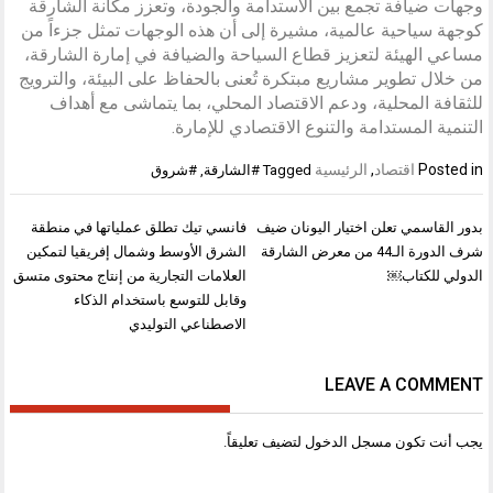
وجهات ضيافة تجمع بين الاستدامة والجودة، وتعزز مكانة الشارقة
كوجهة سياحية عالمية، مشيرة إلى أن هذه الوجهات تمثل جزءاً من
مساعي الهيئة لتعزيز قطاع السياحة والضيافة في إمارة الشارقة،
من خلال تطوير مشاريع مبتكرة تُعنى بالحفاظ على البيئة، والترويج
للثقافة المحلية، ودعم الاقتصاد المحلي، بما يتماشى مع أهداف
التنمية المستدامة والتنوع الاقتصادي للإمارة.
Posted in
اقتصاد
,
الرئيسية
Tagged
#الشارقة
,
#شروق
تصفّح
بدور القاسمي تعلن اختيار اليونان ضيف
فانسي تيك تطلق عملياتها في منطقة
المقالات
شرف الدورة الـ44 من معرض الشارقة
الشرق الأوسط وشمال إفريقيا لتمكين
الدولي للكتاب￼
العلامات التجارية من إنتاج محتوى متسق
وقابل للتوسع باستخدام الذكاء
الاصطناعي التوليدي
LEAVE A COMMENT
يجب أنت تكون
مسجل الدخول
لتضيف تعليقاً.