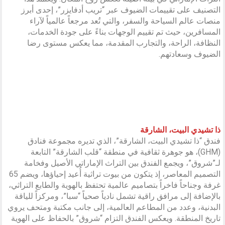
التصنيف على تقييمات الضيوف عبر “تريب أدفايزر”، إحدى أبرز
منصات عالم السياحة والسفر، والتي تُعد مرجعاً عالمياً لآراء
المسافرين، حيث تم تقييم الوجهات بناءً على جودة الخدمات،
النظافة، الراحة، والتجارب المقدمة، مما يعكس مستوى رضا
الضيوف وسعادتهم.
AL BAIT
SHARJAH
GHM HOTEL
ذا تشيدي البيت، الشارقة
فندق “ذا تشيدي البيت، الشارقة”، الذي تديره مجموعة فنادق
(GHM)، هو جوهرة ثقافية في منطقة “قلب الشارقة” التابعة
لـ”شروق”، ويجمع الفندق بين التراث الإماراتي الأصيل وفخامة
التصميم المعاصر، إذ يتكون من بيوت تراثية أُعيد إحياؤها، ويضم 65
غرفة وجناحاً فاخراً بتصاميم عالمية تحتفظ بالهوية والطابع التراثي،
بالإضافة إلى مرافق راقية تشمل نادياً صحياً “سبا”، ومركزاً للياقة
البدنية، وعدد من المطاعم العالمية، إلى جانب مكتبة ومتحف يروي
تاريخ المنطقة. ويعكس الفندق التزام “شروق” بالحفاظ على الهوية