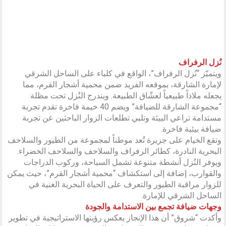
نُزل الرفراف
ويتميّز “نُزل الرفراف”، الواقع في كلباء على الساحل الشرقي
لإمارة الشارقة، بموقعه الفريد ضمن محمية أشجار القرم، مما
يجعله ملاذاً طبيعياً لعشّاق الطبيعة. ويندرج النُزل تحت مظلة
“مجموعة الشارقة للضيافة” ويضم 40 خيمة فاخرة تقدم تجربة
مستدامة تراعي البيئة وتلبي تطلعات الزوار الباحثين عن تجربة
ضيافة بيئية فاخرة.
وتقع الخيام على جزيرة تُعد موطناً لمجموعة من الطيور والسلاحف
البحرية النادرة، كطائر الرفراف والسلاحف والسلاحف الخضراء.
ويوفر النُزل أنشطة متنوعة تشمل السباحة، وركوب الدراجات
والقوارب، إضافة إلى استكشاف “محمية أشجار القرم”، حيث يمكن
للزوار مراقبة الطيور والتعرف على الحياة البحرية الغنية في
الساحل الشرقي للإمارة.
وجهات ضيافة تجمع بين الاستدامة والجودة
وأكدت “شروق” أن هذا الإنجاز يعكس رؤيتها الاستراتيجية في تطوير