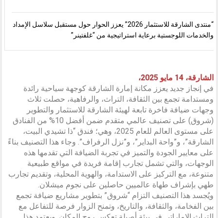
“منتدى الشارقة للاستثمار 2026” يعزز الحوار حول مستقبل سلاسل الإمداد
والخدمات اللوجستية برعاية استراتيجية من “غلفتينر”
الشارقة، 14 مايو 2025،
في إنجاز جديد يعزز مكانة إمارة الشارقة كوجهة سياحية رائدة
ومستدامة تجمع بين الثقافة، التراث، والرفاهية، حصلت ثلاث
وجهات ضيافة فاخرة تابعة لهيئة الشارقة للاستثمار والتطوير
(شروق) على تصنيف عالمي متقدم ضمن أفضل 10% من الفنادق
على مستوى العالم للعام 2025، وهي؛ فندق “ذا تشيدي البيت،
الشارقة”، و”واحة البداير”، و”نزل الرفراف”. وجاء هذا التصنيف بناءً
على معايير الجودة والتميز في تجربة الضيافة التي تقدمها هذه
الوجهات، والتي تشمل تجارب إقامة فريدة في مواقع طبيعية
متنوعة، مع التركيز على الاستدامة، والهوية المحلية، وتقديم تجارب
طهي بإشراف طهاة عالميين حاصلين على نجوم ميشلان.
ويُجسد هذا التصنيف التزام “شروق” بتطوير مشاريع ضيافة تجمع
بين الفخامة، والثقافة، والتاريخ، وتمنح الزوار فرصة للتفاعل مع
التراث الإماراتي في بيئة أصيلة تعكس روح المكان. ويعتمد هذا