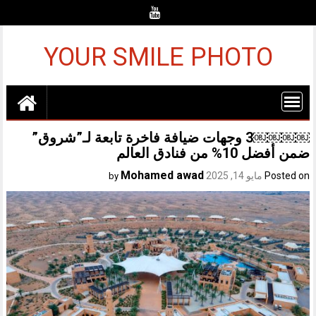
Ski
t
conten
YOUR SMILE PHOTO
￼￼￼￼3 وجهات ضيافة فاخرة تابعة لـ”شروق”
ضمن أفضل 10% من فنادق العالم
Mohamed awad
Posted on
مايو 14, 2025
by