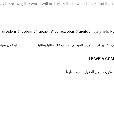
y be no war, the world will be better that’s what I think and that’
Po
ثقافة و فن
d
#freedom
,
#freedom_of_speach
,
#iraq
,
#sweden
,
#terrorisiom
نفذ برنامج التدريب الميداني بمشاركة 61 طالبا وطالبة
ابنة كريستيا
ات
LEAVE A CO
 تكون
مسجل الدخول
لتضيف تعليقاً.