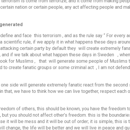
ord terrorism is come from terrorize, and it come from making pe
or certain nation or certain people, any act affecting people and m
From where terrorism is starting, coming and generated?
define and face this terrorism , and as the rule say “ For every a
 a scientific rule, if we apply it in what happens these days aroun
ttacking certain party by default they will create extremely fana
 , and if we talk about what happen these days in Sweden , when
 book for Muslims , that will generate some people of Muslims 
d to create fanatic groups or some criminal act , I am not defen
m one side will generate extremely fanatic react from the second 
in that, we have to think how we can live together, respect each 
freedom of others, this should be known, you have the freedom t
e, but you should not affect other’s freedom. this is the boundarie
it will be mess and it will be out of order; it is simple, this is 
ll change, the life will be better and we will live in peace and qui