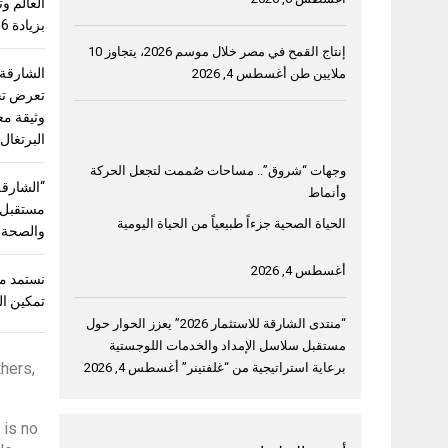
بزيادة 56%
إنتاج القمح في مصر خلال موسم 2026، يتجاوز 10
الشارقة
ملايين طن
أغسطس 4, 2026
وثيقة مع
البرتغال
وجهات “شروق”.. مساحات صُممت لتجعل الحركة
وأنماط
مستقبل “
الحياة الصحية جزءاً طبيعياً من الحياة اليومية
والصحة و
أغسطس 4, 2026
نستمد من
تمكين ال
“منتدى الشارقة للاستثمار 2026” يعزز الحوار حول
مستقبل سلاسل الإمداد والخدمات اللوجستية
thers,
برعاية استراتيجية من “غلفتينر”
أغسطس 4, 2026
 is no