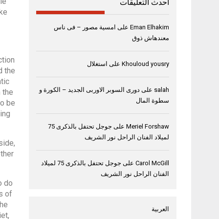
ople
أحدث التعليقات
ake
Eman Elhakim
على
امسية مصور – فى ناس
معندهاش ذوق
ction
Khouloud yousry
على
استغلال
d the
tic
salah
على
دورى السوبر الاوربى الجديد – الكورة و
 the
سطوة المال
to be
ding
Meriel Forshaw
على
جوجل تحتفل بالذكرى 75
لميلاد الفنان الراحل نور الشريف
side,
other
Carol McGill
على
جوجل تحتفل بالذكرى 75 لميلاد
الفنان الراحل نور الشريف
o do
the personal freedom
s of
the
العربية
et,