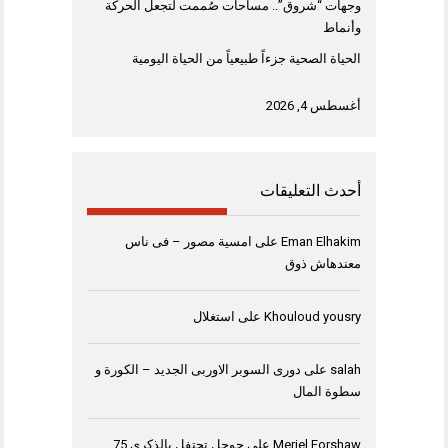
وجهات “شروق”.. مساحات صُممت لتجعل الحركة
وأنماط
الحياة الصحية جزءاً طبيعياً من الحياة اليومية
أغسطس 4, 2026
أحدث التعليقات
Eman Elhakim
على
امسية مصور – فى ناس
معندهاش ذوق
Khouloud yousry
على
استغلال
salah
على
دورى السوبر الاوربى الجديد – الكورة و
سطوة المال
Meriel Forshaw
على
جوجل تحتفل بالذكرى 75