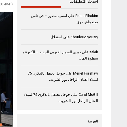
أحدث التعليقات
(Mercedes-Benz G 500 4×4²) المعززة بنظام الدفع الرباعي، ما يجعلها أحد طرازات الفئة “جي” الشهيرة المخصصة للطرق الوعرة.
Eman Elhakim
على
امسية مصور – فى ناس
معندهاش ذوق
Khouloud yousry
على
استغلال
salah
على
دورى السوبر الاوربى الجديد – الكورة و
سطوة المال
Meriel Forshaw
على
جوجل تحتفل بالذكرى 75
لميلاد الفنان الراحل نور الشريف
Carol McGill
على
جوجل تحتفل بالذكرى 75 لميلاد
الفنان الراحل نور الشريف
العربية