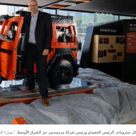
كل ستروباند، الرئيس التنفيذي ورئيس شركة مرسيدس-بنز الشرق الأوسط