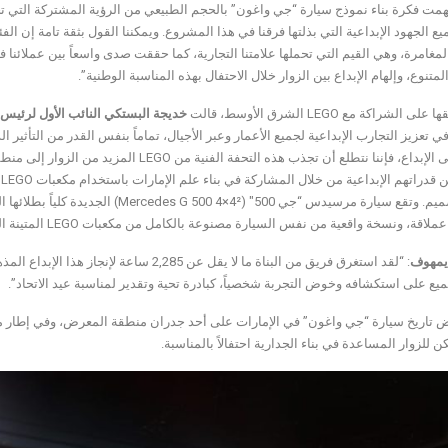
همت فكرة بناء نموذج سيارة “جي واغون” بالحجم الطبيعي من الرؤية المشتركة التي تج
ميع الجهود الإبداعية التي بذلتها فرقنا في هذا المشروع. ويمكننا القول بثقة تامة إن ا
المغامرة، وهي القيم التي تحملها علامتنا التجارية، كما حققت صدى واسعاً بين عملائنا 
لمتنوع، وإلهام الإبداع بين الزوار خلال الاحتفال بهذه المناسبة الوطنية”.
 الشراكة مع LEGO الشرق الأوسط، قالت
خديجة البستكي النائب الأول لرئيس
حافزاً على الإبداع، فإننا نتطلع أن تجذب هذه ا
دبي للتصميم. وتقع سيارة مرسيدس “جي 0
يمهوف
ميع على استكشافه وخوض التجربة شخصياً، كبادرة تحية وتقدير لمناسبة عيد الاتحاد”.
ن للزوار المساعدة في بناء الجدارية احتفالاً بالمناسبة.