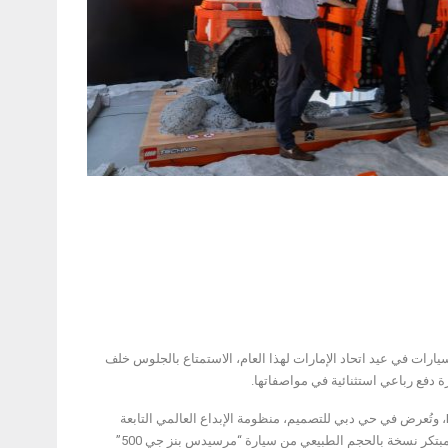
ارات في عيد اتحاد الإمارات لهذا العام، الاستمتاع بالجلوس خلف
ة دفع رباعي استثنائية في مواصفاتها.
ويبلغ وزن سيارة “LEGO جي واغن” 972 كيلوغراماً، وتم تركيبها باستخدام 445,971 مكعب LEGO، وتُعرض في حي دبي للتصميم، منظومة الإبداع العالمي التابعة
لمجموعة “تيكوم ش.م.ع.”، وذلك خلال الفترة من 28 نوفمبر إلى 7 ديسمبر. ويعتبر هذا العمل المبتكر نسخة بالحجم الطبيعي من سيارة “مرسيدس بنز جي 500”