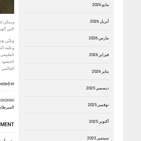
مايو 2026
أبريل 2026
التي أله
مارس 2026
فبراير 2026
العالمي لمو
يناير 2026
sted in
ديسمبر 2025
تصفّح
￼￼￼￼”جم
نوفمبر 2025
المقال
السرطان 
أكتوبر 2025
MMENT
سبتمبر 2025
يجب أنت