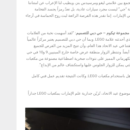
مع بين علامتي ليغو ومرسيدس بنز، ويطيب لنا الإعراب عن امتناننا
لفئة “جي” ليست مجرد سيارات عادية، بل تعدّ رمزاً يجسد الفخامة
في الإمارات. إننا نقدر هذه الفرصة الرائعة لبث روح الحماسة في أرجاء
 مجموعة تيكوم – حي دبي للتصميم:
“لقد أسهمت نخبة من العلامات
التجارية في تعزيز التجارب الإبداعية لجميع الأعمار وعبر الأجيال، تماماً بنفس القدر من التأثير الذي أحدثته علامة LEGO. وبما أن حي دبي للتصميم يعتبر مركزاً عالمياً
لتحفة الفنية من LEGO المزيد من الزوار إلى منطقتنا في عيد الاتحاد هذا العام، وأن تتيح المزيد من الفرص للجميع
للتعبير عن قدراتهم الإبداعية من خلال المشاركة في بناء علم الإمارات باستخدام مكعبات LEGO أيضاً. وتنتظر الزوار منطقة عرض خاصة خارج المبنيين 9 و10 في حي
50″ (Mercedes G 500 4×4²) الجديدة كلياً بطلائها الكهرماني المميز على نتوءات صخرية اصطناعية مصنوعة من مكعبات
: “لقد استغرق فريق من البناة ما لا يقل عن 2,285 ساعة لإنجاز هذا الإبداع المذهل باستخدام مكعبات LEGO. وكانت النتيجة تقديم عمل فني كامل
ويتم عرض تاريخ سيارة “جي واغون” في الإمارات على أحد جدران منطقة المعرض، وفي إطار موضوع عيد الاتحاد، تُزيّن جدارية علم الإمارات بمكعبات LEGO جداراً