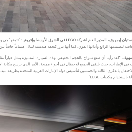
تيان إيمهوف، المدير العام لشركة
LEGO
في الشرق الأوسط وإفريقيا
:
“تتمتع “جي وا
اصة لتصميمها الرائع وأدائها القوي، كما أنها تبرز كتحفة هندسية لتنال اهتماماً خاصاً 
مهوف
: “لقد رأينا أن صنع نموذج بالحجم الحقيقي لهذه السيارة المتميزة يمثل خياراً مثال
 في الإمارات، حيث يلتقي الجميع للاحتفال في أجواء ممتعة، الأمر الذي يرسخ مكانة 
لاحتفال بالذكرى الثالثة والخمسين لتأسيس دولة الإمارات العربية المتحدة بطريقة مبد
 باستخدام مكعبات LEGO”