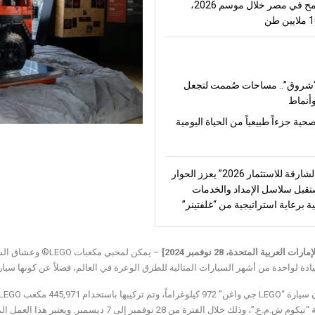
إنتاج القمح في مصر خلال موسم 2026،
شروق”.. مساحات صُممت لتجعل
أنماط
صحية جزءاً طبيعياً من الحياة اليومية
“منتدى الشارقة للاستثمار 2026” يعزز الحوار
قبل سلاسل الإمداد والخدمات
ة برعاية استراتيجية من “غلفتينر”
ات العربية المتحدة، 28 نوفمبر 2024]
– يمكن لمحبي مكعبات LEGO®
وعشاق السي
ادة لواحدة من أشهر السيارات المثالية للطرق الوعرة في العالم، فضلاً عن كونها سيار