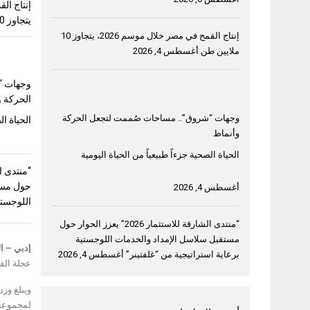
يتجاوز 10 ملايين طن
إنتاج القمح في مصر خلال موسم 2026، يتجاوز 10
ملايين طن
أغسطس 4, 2026
وجهات “
الحركة و
وجهات “شروق”.. مساحات صُممت لتجعل الحركة
الحياة ال
وأنماط
الحياة الصحية جزءاً طبيعياً من الحياة اليومية
حول مست
أغسطس 4, 2026
اللوجستي
“منتدى الشارقة للاستثمار 2026” يعزز الحوار حول
مستقبل سلاسل الإمداد والخدمات اللوجستية
[دبي – الإمار
برعاية استراتيجية من “غلفتينر”
أغسطس 4, 2026
عجلة القي