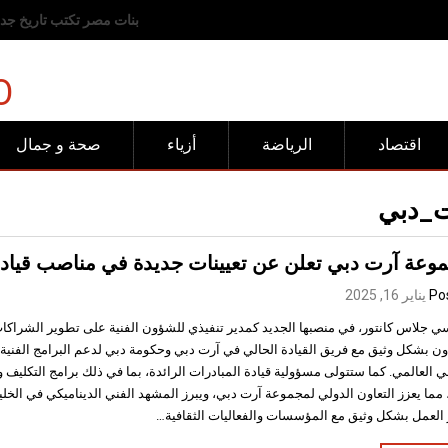
رفض عربي وإسلامي للانته
O
اقتصاد
الرياضة
أزياء
صحة و جمال
_دبي
عة آرت دبي تعلن عن تعيينات جديدة في مناصب قياد
Po
يناير 16, 2025
ي جلاس كانتور، في منصبها الجديد كمدير تنفيذي للشؤون الفنية على تطوير الشراكا
ون بشكل وثيق مع فريق القيادة الحالي في آرت دبي وحكومة دبي لدعم البرامج الفنية ال
ي العالمي. كما ستتولى مسؤولية قيادة المبادرات الرائدة، بما في ذلك برامج التكليف 
 مما يعزز التعاون الدولي لمجموعة آرت دبي، ويبرز المشهد الفني الديناميكي في الخلي
 العمل بشكل وثيق مع المؤسسات والفعاليات الثقافية…