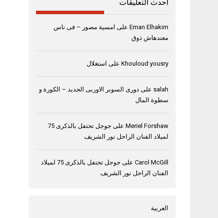
أحدث التعليقات
Eman Elhakim
على
امسية مصور – فى ناس
معندهاش ذوق
Khouloud yousry
على
استغلال
salah
على
دورى السوبر الاوربى الجديد – الكورة و
سطوة المال
Meriel Forshaw
على
جوجل تحتفل بالذكرى 75
لميلاد الفنان الراحل نور الشريف
Carol McGill
على
جوجل تحتفل بالذكرى 75 لميلاد
الفنان الراحل نور الشريف
العربية