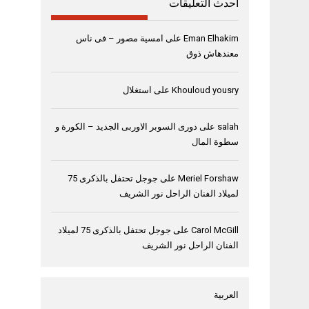
أحدث التعليقات
Eman Elhakim
على
امسية مصور – فى ناس
معندهاش ذوق
Khouloud yousry
على
استغلال
salah
على
دورى السوبر الاوربى الجديد – الكورة و
سطوة المال
Meriel Forshaw
على
جوجل تحتفل بالذكرى 75
لميلاد الفنان الراحل نور الشريف
Carol McGill
على
جوجل تحتفل بالذكرى 75 لميلاد
الفنان الراحل نور الشريف
العربية