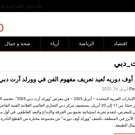
رفض عربي وإسلامي للانته
O
اقتصاد
الرياضة
أزياء
صحة و جمال
_دبي
أوف دوريه تُعيد تعريف مفهوم الفن في وورلد آرت دبي 025
Po
أبريل 16, 2025
دبي، الإمارات العربية المتحدة – أبر
والأكثر حسًا. من 17 إلى 20 أبريل، يستضيف مركز دبي التجاري العالمي العلامة الفنية
للمعرض، لتقدم تجربة استثنائية تجمع بين الحِرفة والإبداع والبعد العاطفي. في أول م
 الأبرز في المنطقة، تكشف “وورلد أوف دوريه” عن مجموعة مختارة من القطع النادرة 
مال الطبيعة…