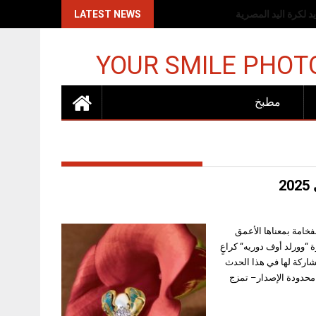
اكات الإسرائيلية
LATEST NEWS
YOUR SMILE PHOT
مطبخ
2
يل 2025 – في معرض “وورلد آرت دبي 2025″، تتجسد الفخامة بمعناها الأعمق
 الفاخرة “وورلد أوف دوريه“ كراعٍ
شاركة لها في هذا الحدث
محدودة الإصدار– تمزج