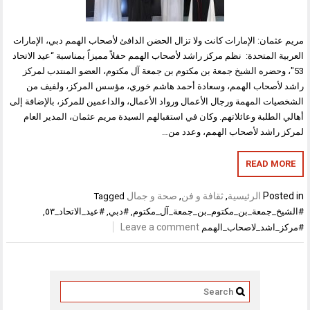
: الإمارات كانت ولا تزال الحضن الدافئ لأصحاب الهمم دبي، الإمارات
متحدة: نظم مركز راشد لأصحاب الهمم حفلاً مميزاً بمناسبة “عيد الاتحاد
ره الشيخ جمعة بن مكتوم بن جمعة آل مكتوم، العضو المنتدب لمركز
اب الهمم، وسعادة أحمد هاشم خوري، مؤسس المركز، ولفيف من
لمهمة ورجال الأعمال ورواد الأعمال، والداعمين للمركز، بالإضافة إلى
بة وعائلاتهم. وكان في استقبالهم السيدة مريم عثمان، المدير العام
د لأصحاب الهمم، وعدد من…
REA
الرئيسية
,
ثقافة و فن
,
صحة و جمال
Tagged
عة_بن_مكتوم_بن_جمعة_آل_مكتوم
,
#دبي
,
#عيد_الاتحاد_٥٣
,
Leave a comment
_لاصحاب_الهمم