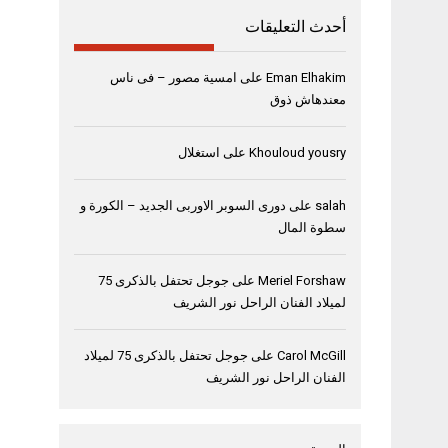
أحدث التعليقات
Eman Elhakim
على
امسية مصور – فى ناس
معندهاش ذوق
Khouloud yousry
على
استغلال
salah
على
دورى السوبر الاوربى الجديد – الكورة و
سطوة المال
Meriel Forshaw
على
جوجل تحتفل بالذكرى 75
لميلاد الفنان الراحل نور الشريف
Carol McGill
على
جوجل تحتفل بالذكرى 75 لميلاد
الفنان الراحل نور الشريف