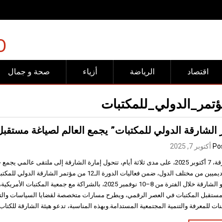
إنتاج القمح في مصر خلال موسم 2026، يتجاوز
O
اقتصاد
الرياضة
أزياء
صحة و جمال
ؤتمر_الدولي_للمكتبات
لشارقة الدولي للمكتبات” يجمع العالم لصياغة مستقبل المعرفة من 8
Po
أكتوبر 7, 2025
الشارقة، 7 أكتوبر 2025، على مدى ثلاثة أيام، تتحول إمارة الشارقة إلى ملتقى عالمي ي
والأكاديميين من مختلف الدول، ضمن فعاليات الدورة الـ12 من مؤتمر
إكسبو الشارقة خلال الفترة من 8–10 نوفمبر 2025، بالشراكة مع جمعية الم
ستقبل المكتبات في العصر الرقمي، ويطرح مسارات متخصصة لقضايا السياسات والت
ات للمعرفة والتنمية المجتمعية المستدامة.وبهذه المناسبة، تدعو هيئة الشارقة للكتاب