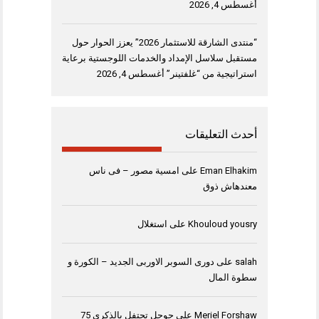
أغسطس 4, 2026
“منتدى الشارقة للاستثمار 2026” يعزز الحوار حول
مستقبل سلاسل الإمداد والخدمات اللوجستية برعاية
استراتيجية من “غلفتينر”
أغسطس 4, 2026
أحدث التعليقات
Eman Elhakim
على
امسية مصور – فى ناس
معندهاش ذوق
Khouloud yousry
على
استغلال
salah
على
دورى السوبر الاوربى الجديد – الكورة و
سطوة المال
Meriel Forshaw
على
جوجل تحتفل بالذكرى 75