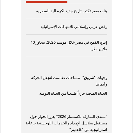
بنات مصر تكتب تاريخ جديد لكرة اليد المصرية
رفض عربي وإسلامي للانتهاكات الإسرائيلية
إنتاج القمح في مصر خلال موسم 2026، يتجاوز 10
ملايين طن
وجهات “شروق”.. مساحات صُممت لتجعل الحركة
وأنماط
الحياة الصحية جزءاً طبيعياً من الحياة اليومية
“منتدى الشارقة للاستثمار 2026” يعزز الحوار حول
مستقبل سلاسل الإمداد والخدمات اللوجستية برعاية
استراتيجية من “غلفتينر”