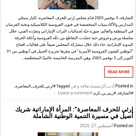
الشارقة، 5 نوفمبر 2025 قدّم مجلس إرثي للحرف المعاصرة، لكبار ممثلي
المدارس والأكاديميات المتخصصة في فنون الفروسية الكلاسيكية ونخبة الفرسان
في المنطقة والعالم، صورة حيّة لجماليات التراث الإماراتي وتفرّده الفني، خلال
سلسلة ورش وعروض حية جسّدت التقاطع بين دقّة الفروسية وأناقة الحرفة
اليدوية الإماراتية. جاء ذلك خلال مشاركة المجلس ضيفاً على فعاليات افتتاح
“أبوظبي للفنون الفروسية الأميرية” في مقرها بجزيرة الجبيل في أبوظبي من 31
أكتوبر إلى 3 نوفمبر 2025، وهي المدرسة الخامسة عالميًا المتخصِّصة…
READ MORE
Posted in
أدب
,
الرئيسية
,
ثقافة و فن
Tagged
#ارثي_للحرف_المعاصرة
,
Leave a comment
#الشارقة
,
#ريم_ين_كرم
إرثي للحرف المعاصرة”: المرأة الإماراتية شريك
أصيل في مسيرة التنمية الوطنية الشاملة
Posted on
أغسطس 27, 2025