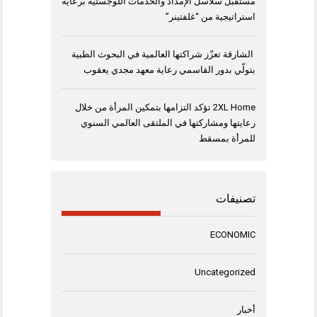
مستقبل سلاسل الإمداد والخدمات اللوجستية برعاية
استراتيجية من “غلفتينر”
الشارقة تعزّز شراكتها العالمية في البحوث الطبية
بتولّي بدور القاسمي رعاية معهد مجدي يعقوب
2XL Home تؤكد التزامها بتمكين المرأة من خلال
رعايتها ومشاركتها في الملتقى العالمي السنوي
للمرأة بمسقط
تصنيفات
ECONOMIC
Uncategorized
أخبار