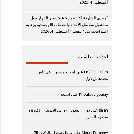
أغسطس 4, 2026
“منتدى الشارقة للاستثمار 2026” يعزز الحوار حول
مستقبل سلاسل الإمداد والخدمات اللوجستية برعاية
استراتيجية من “غلفتينر”
أغسطس 4, 2026
أحدث التعليقات
Eman Elhakim
على
امسية مصور – فى ناس
معندهاش ذوق
Khouloud yousry
على
استغلال
salah
على
دورى السوبر الاوربى الجديد – الكورة و
سطوة المال
Meriel Forshaw
على
جوجل تحتفل بالذكرى 75