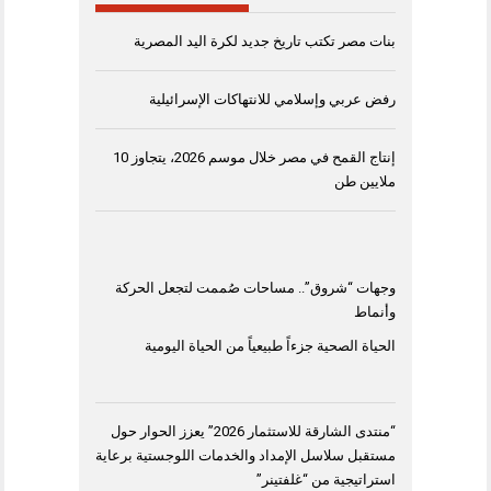
بنات مصر تكتب تاريخ جديد لكرة اليد المصرية
رفض عربي وإسلامي للانتهاكات الإسرائيلية
إنتاج القمح في مصر خلال موسم 2026، يتجاوز 10
ملايين طن
وجهات “شروق”.. مساحات صُممت لتجعل الحركة
وأنماط
الحياة الصحية جزءاً طبيعياً من الحياة اليومية
“منتدى الشارقة للاستثمار 2026” يعزز الحوار حول
مستقبل سلاسل الإمداد والخدمات اللوجستية برعاية
استراتيجية من “غلفتينر”